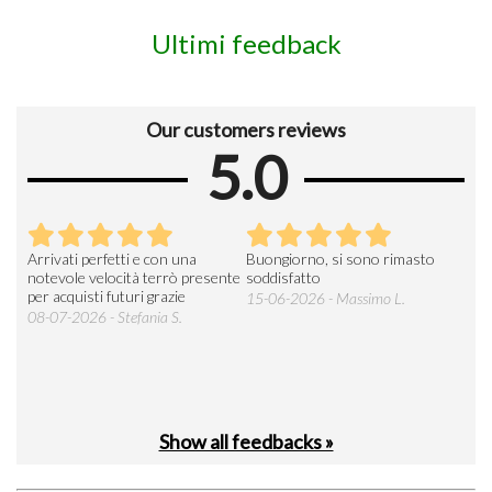
Ultimi feedback
Our customers reviews
5.0
Arrivati perfetti e con una
Buongiorno, si sono rimasto
Espe
 an
notevole velocità terrò presente
soddisfatto
sod
per acquisti futuri grazie
15-06-2026 - Massimo L.
03-
 was
08-07-2026 - Stefania S.
M.
Show all feedbacks »