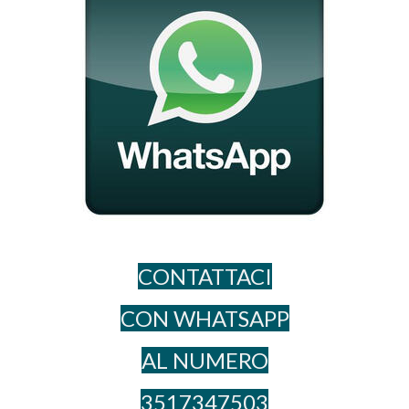
CONTATTACI
CON WHATSAPP
AL NUME​RO
3517347503