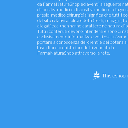
da FarmaNaturaShop ed aventi la seguente nat
dispositivi medici e dispositivi medico – diagnosti
presidi medico chirurgici si significa che tutti i c
del sito relativi a tali prodotti (testi, immagini, fo
allegati ecc.) non hanno carattere né natura di p
Tutti i contenuti devono intendersi e sono di na
esclusivamente informativa e volti esclusivame
portare a conoscenza dei clienti e dei potenziali 
fase di preacquisto i prodotti venduti da
FarmaNaturaShop attraverso la rete.
This eshop 