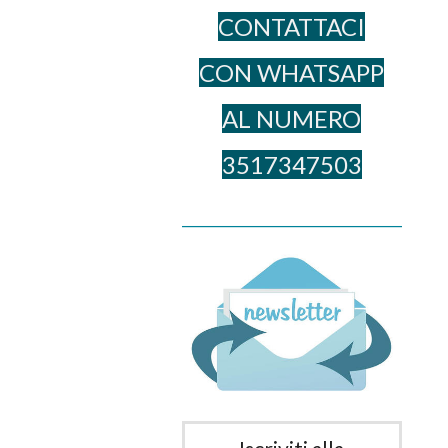
CONTATTACI
CON WHATSAPP
AL NUME​RO
3517347503
______________________________________