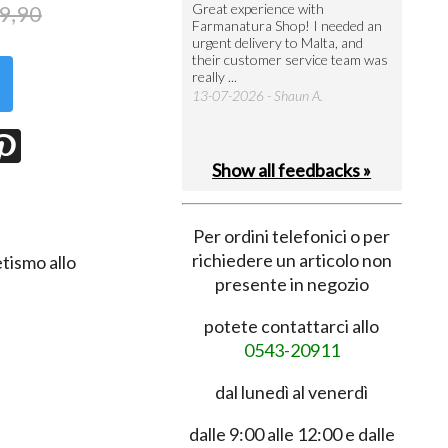
9,90
utto perfetto
Great experience with
Arrivati 
Farmanatura Shop! I needed an
notevole 
7-07-2026 - Ruggero V.
urgent delivery to Malta, and
per acquis
their customer service team was
08-07-202
really ...
13-07-2026 - Shaun A.
Show all feedbacks »
Per ordini telefonici o per
richiedere un articolo non
tismo allo
presente in negozio
potete contattarci allo
0543-20911
dal lunedì al venerdì
dalle 9:00 alle 12:00 e dalle