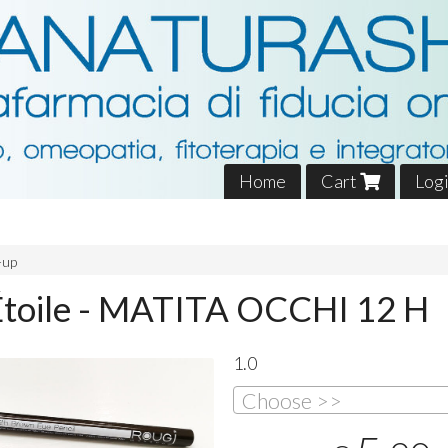
Home
Cart
Log
-up
toile - MATITA OCCHI 12 H
1.0
Choose >>