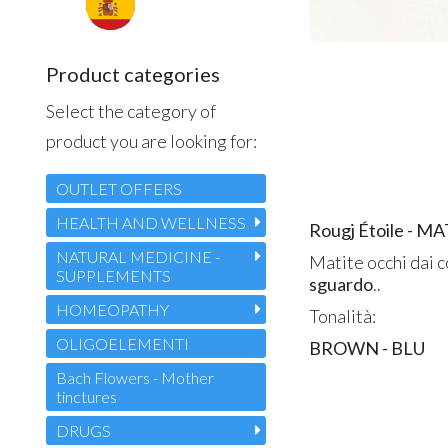
Product categories
Select the category of
product you are looking for:
OUTLET OFFERS
HEALTH AND WELLNESS
Rougj Étoile - 
NATURAL MEDICINE -
Matite occhi dai c
SUPPLEMENTS
sguardo
..
HOMEOPATHY
Tonalità:
OLIGOELEMENTI
BROWN - BLU
Bach Flowers - Mother
tinctures
DRUGS