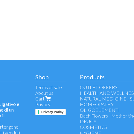
Shop
Products
Terms of sale
OUTLET OFFERS
About us
HEALTH AND WELLNES
Cart
NATURAL MEDICINE - 
lgativo e
Privacy
HOMEOPATHY
e di un
OLIGOELEMENTI
Privacy Policy
 il
Bach Flowers - Mother tin
.
DRUGS
partengono
COSMETICS
tti venduti
make-up remover - face cl
HYGIENE