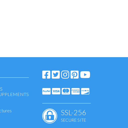
S
SUPPLEMENTS
ctures
SSL-256
SECURE SITE
eansing