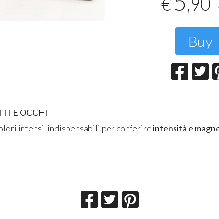
5
,90
€
T
2
Buy
MATITE OCCHI
olori intensi, indispensabili per conferire
intensità e magne