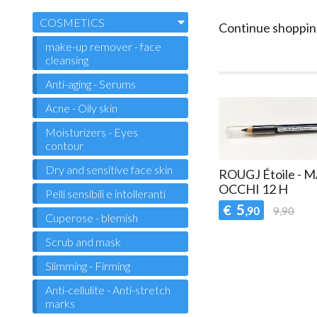
COSMETICS
Continue shoppin
make-up remover - face
cleansing
Anti-aging - Serums
Acne - Oily skin
Moisturizers - Eyes
contour
Dry and sensitive face skin
ROUGJ Étoile - 
OCCHI 12 H
Pelli sensibili e intolleranti
5
€
,90
9,90
Cuperose - blemish
Scrub and mask
Slimming - Firming
Anti-cellulite - Anti-stretch
marks