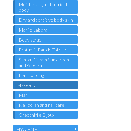
Moisturizing and nutrients
body
Dry and sensitive body skin
Mani e Labbra
Body scrub
Profumi - Eau de Toilette
Suntan Cream Sunscreen
and Aftersun
Hair coloring
Make-up
Man
Nail polish and nail care
Orecchini e Bijoux
HYGIENE