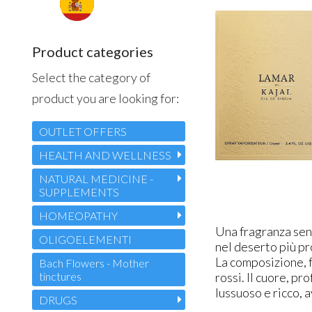
Product categories
Select the category of
product you are looking for:
OUTLET OFFERS
HEALTH AND WELLNESS
NATURAL MEDICINE -
SUPPLEMENTS
HOMEOPATHY
​Una fragranza sen
OLIGOELEMENTI
nel deserto più p
La composizione, f
Bach Flowers - Mother
tinctures
rossi. Il cuore, pr
lussuoso e ricco, 
DRUGS