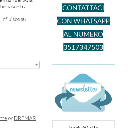
che nasce tra
CONTATTACI
 influisce su
CON WHATSAPP
AL NUME​RO
3517347503
______________________________________
ette
or
DREMAR