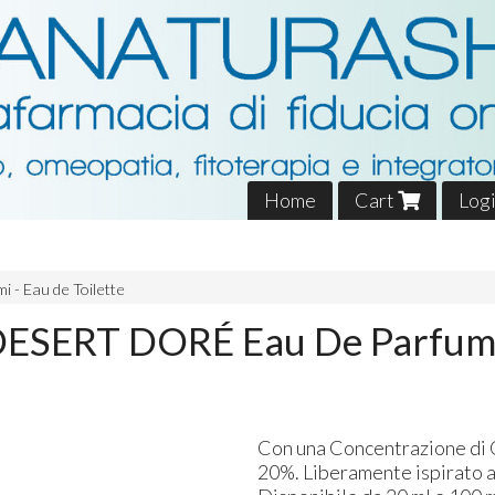
Home
Cart
Log
i - Eau de Toilette
DESERT DORÉ Eau De Parfum
Con una Concentrazione di O
20%. Liberamente ispirato a