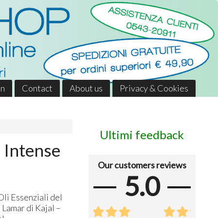
in
Contact
About us
Privacy & Cookies
Ultimi feedback
 Intense
Our customers reviews
5.0
li Essenziali del
 Lamar di Kajal –