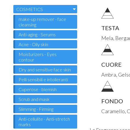
COSMETICS
make-up remover - face
cleansing
TESTA
Anti-aging - Serums
Mela, Bergam
Acne - Oily skin
Moisturizers - Eyes
contour
CUORE
Dry and sensitive face skin
Ambra, Gels
Pelli sensibili e intolleranti
Cuperose - blemish
Scrub and mask
FONDO
Slimming - Firming
Caramello, 
Anti-cellulite - Anti-stretch
marks
Le Fragranze son