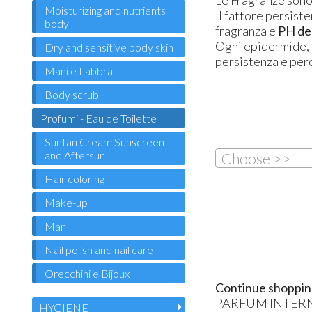
Moisturizing and nutrients
Il fattore persist
body
fragranza e
PH del
Ogni epidermide, i
Dry and sensitive body skin
persistenza e per
Mani e Labbra
Body scrub
Profumi - Eau de Toilette
Suntan Cream Sunscreen
and Aftersun
Choose >>
Hair coloring
Make-up
Man
Nail polish and nail care
Orecchini e Bijoux
Continue shoppin
PARFUM INTERNA
HYGIENE