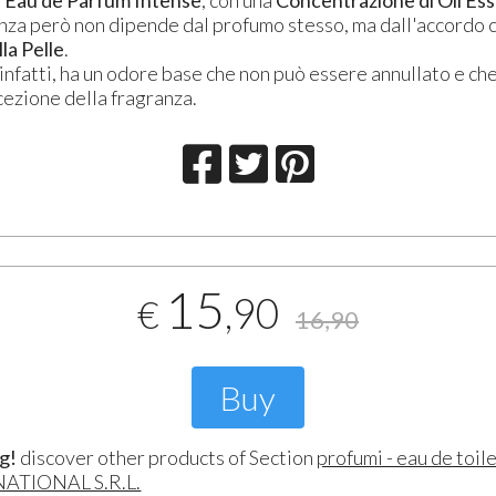
enza però non dipende dal profumo stesso, ma dall'accordo 
la Pelle
.
nfatti, ha un odore base che non può essere annullato e che
cezione della fragranza.
15
,90
€
16,90
Buy
g!
discover other products of Section
profumi - eau de toil
TIONAL S.R.L.