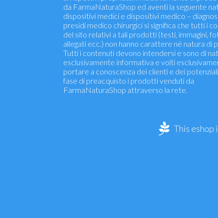
da FarmaNaturaShop ed aventi la seguente nat
dispositivi medici e dispositivi medico – diagnosti
presidi medico chirurgici si significa che tutti i c
del sito relativi a tali prodotti (testi, immagini, fo
allegati ecc.) non hanno carattere né natura di p
Tutti i contenuti devono intendersi e sono di na
esclusivamente informativa e volti esclusivame
portare a conoscenza dei clienti e dei potenziali 
fase di preacquisto i prodotti venduti da
FarmaNaturaShop attraverso la rete.
This eshop 