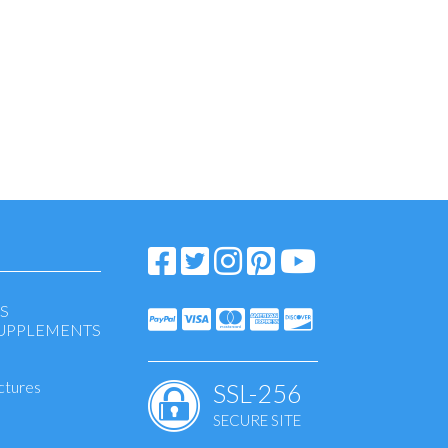
S
SUPPLEMENTS
ctures
SSL-256
SECURE SITE
eansing