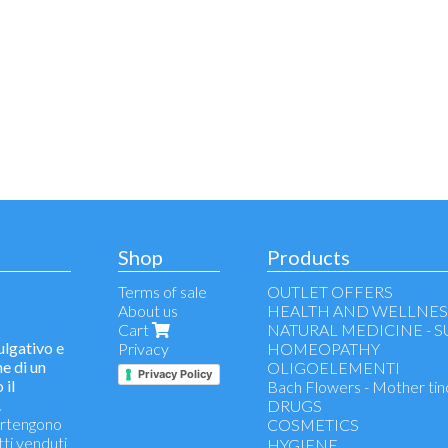
Shop
Products
Terms of sale
OUTLET OFFERS
About us
HEALTH AND WELLNES
Cart
NATURAL MEDICINE - 
lgativo e
Privacy
HOMEOPATHY
e di un
OLIGOELEMENTI
Privacy Policy
 il
Bach Flowers - Mother tin
.
DRUGS
partengono
COSMETICS
tti venduti
make-up remover - face cl
HYGIENE