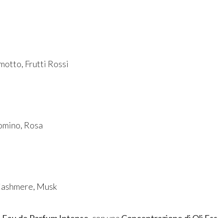
otto, Frutti Rossi
omino, Rosa
Cashmere, Musk
o
Eau de Parfum Intense
, con una
Concentrazione di Oli Ess