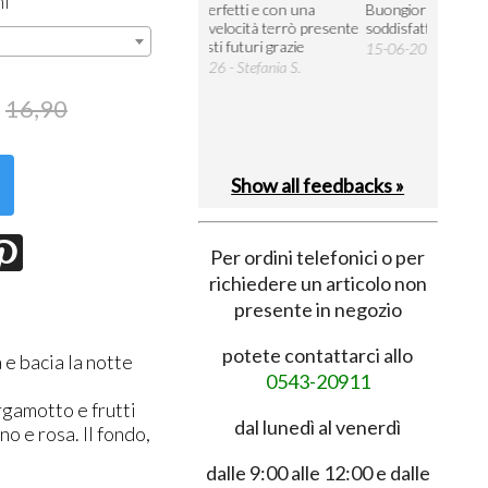
ml
rrivati perfetti e con una
Buongiorno, si sono rimasto
Esperienz
otevole velocità terrò presente
soddisfatto
soddisfac
er acquisti futuri grazie
15-06-2026 - Massimo L.
03-06-20
8-07-2026 - Stefania S.
M.
16,90
Show all feedbacks »
Per ordini telefonici o per
richiedere un articolo non
presente in negozio
potete contattarci allo
 e bacia la notte
0543-20911
rgamotto e frutti
dal lunedì al venerdì
no e rosa. Il fondo,
dalle 9:00 alle 12:00 e dalle