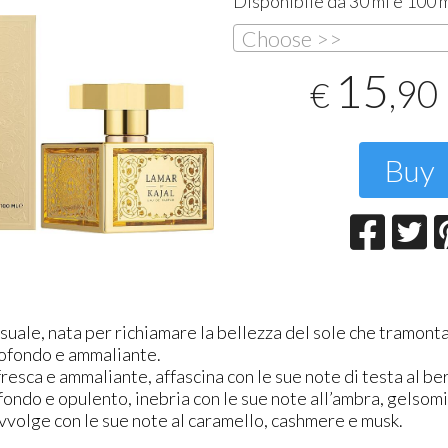
Disponibile da 30 ml e 100 
Tutto perfetto
Great experience with
A
Farmanatura Shop! I needed an
n
27-07-2026 - Ruggero V.
Choose >>
urgent delivery to Malta, and
p
their customer service team was
0
15
really ...
,90
€
13-07-2026 - Shaun A.
Buy
suale, nata per richiamare la bellezza del sole che tramonta
rofondo e ammaliante.
resca e ammaliante, affascina con le sue note di testa al be
ofondo e opulento, inebria con le sue note all’ambra, gelsomi
avvolge con le sue note al caramello, cashmere e musk.