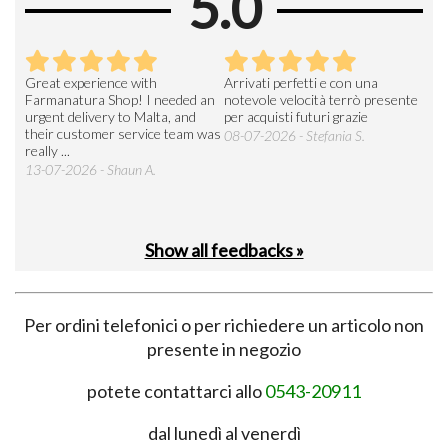
5.0
Great experience with
Arrivati perfetti e con una
Buo
Farmanatura Shop! I needed an
notevole velocità terrò presente
sod
urgent delivery to Malta, and
per acquisti futuri grazie
15-
their customer service team was
08-07-2026 - Stefania S.
really ...
13-07-2026 - Shaun A.
Show all feedbacks »
Per ordini telefonici o per richiedere un articolo non
presente in negozio
potete contattarci allo
0543-20911
dal lunedì al venerdì