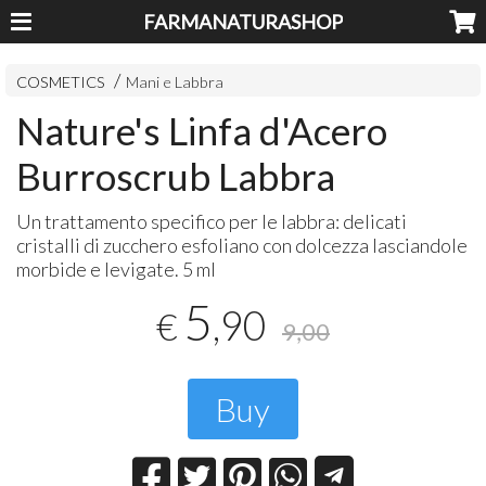
FARMANATURASHOP
COSMETICS
Mani e Labbra
Nature's Linfa d'Acero
Burroscrub Labbra
Un trattamento specifico per le labbra: delicati
cristalli di zucchero esfoliano con dolcezza lasciandole
morbide e levigate. 5 ml
5
,90
€
9,00
Buy