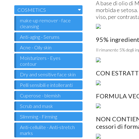
A base di olio di 
morbida e setosa.
COSMETICS
viso, per contrast
make-up remover - face
cleansing
Anti-aging - Serums
95% ingredienti
Acne - Oily skin
Il rimanente 5% degli in
Moisturizers - Eyes
contour
CON ESTRATTI
Dry and sensitive face skin
Pelli sensibili e intolleranti
FORMULA VE
Cuperose - blemish
Scrub and mask
Slimming - Firming
NON CONTIENE pa
cessori di form
Anti-cellulite - Anti-stretch
marks