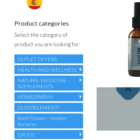
Product categories
Select the category of
product you are looking for:
OUTLET OFFERS
HEALTH AND WELLNESS
NATURAL MEDICINE -
SUPPLEMENTS
HOMEOPATHY
OLIGOELEMENTI
Bach Flowers - Mother
tinctures
DRUGS