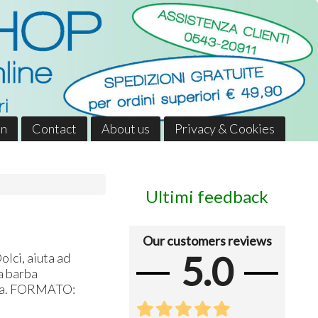
in
Contact
About us
Privacy & Cookies
Ultimi feedback
Our customers reviews
5.0
olci, aiuta ad
a barba
a.
FORMATO
: