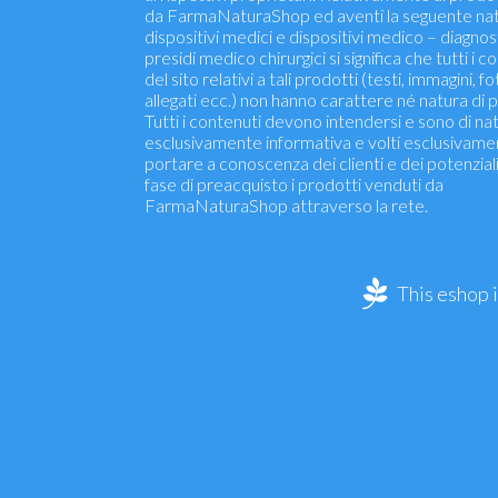
da FarmaNaturaShop ed aventi la seguente nat
dispositivi medici e dispositivi medico – diagnosti
presidi medico chirurgici si significa che tutti i c
del sito relativi a tali prodotti (testi, immagini, fo
allegati ecc.) non hanno carattere né natura di p
Tutti i contenuti devono intendersi e sono di na
esclusivamente informativa e volti esclusivame
portare a conoscenza dei clienti e dei potenziali 
fase di preacquisto i prodotti venduti da
FarmaNaturaShop attraverso la rete.
This eshop 