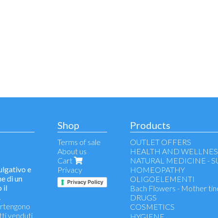
Shop
Products
Terms of sale
OUTLET OFFERS
About us
HEALTH AND WELLNES
Cart
NATURAL MEDICINE - 
lgativo e
Privacy
HOMEOPATHY
e di un
OLIGOELEMENTI
Privacy Policy
 il
Bach Flowers - Mother tin
.
DRUGS
partengono
COSMETICS
tti venduti
make-up remover - face cl
HYGIENE