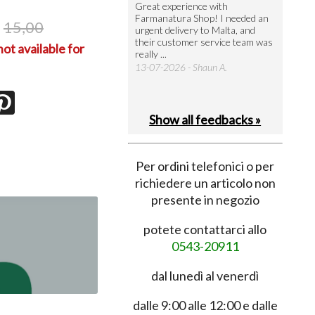
utto perfetto
Great experience with
Arrivati 
Farmanatura Shop! I needed an
notevole 
7-07-2026 - Ruggero V.
15,00
urgent delivery to Malta, and
per acquis
their customer service team was
08-07-202
ot available for
really ...
.
13-07-2026 - Shaun A.
Show all feedbacks »
Per ordini telefonici o per
richiedere un articolo non
presente in negozio
potete contattarci allo
0543-20911
dal lunedì al venerdì
dalle 9:00 alle 12:00 e dalle