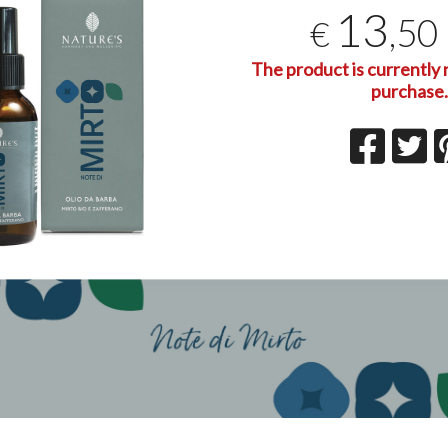
T
13
,50
€
2
The product is currently n
purchase