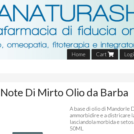
Home
Cart
Log
 Note Di Mirto Olio da Barba
A base di olio di Mandorle D
ammorbidire e a districare l
lasciandola morbida e setos
50ML