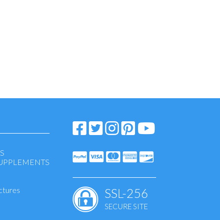
S
SUPPLEMENTS
ctures
SSL-256
SECURE SITE
eansing