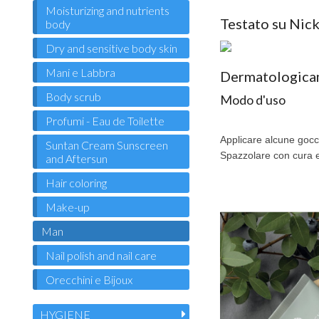
Moisturizing and nutrients
Testato su Nic
body
Dry and sensitive body skin
Mani e Labbra
Dermatologica
Body scrub
Modo d'uso
Profumi - Eau de Toilette
Applicare alcune gocc
Suntan Cream Sunscreen
Spazzolare con cura e 
and Aftersun
Hair coloring
Make-up
Man
Nail polish and nail care
Orecchini e Bijoux
HYGIENE