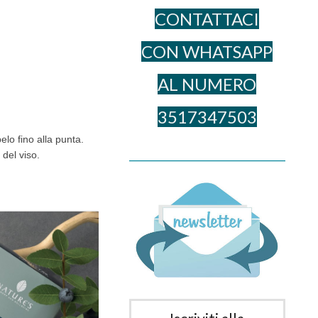
CONTATTACI
CON WHATSAPP
AL NUME​RO
3517347503
lo fino alla punta.
______________________________________
 del viso.