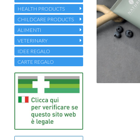
HEALTH PRODUCTS
CHILDCARE PRODUCTS
ALIMENTI
VETERINARY
IDEE REGALO
CARTE REGALO