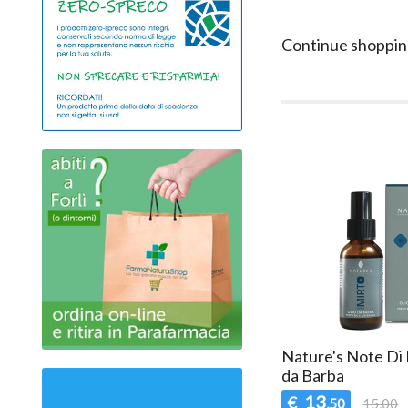
Continue shoppin
Nature's Note Di 
da Barba
13
€
,50
15,00