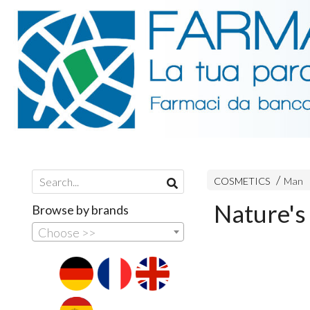
COSMETICS
Man
Nature's
Browse by brands
Choose >>