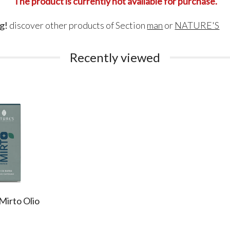
The product is currently not available for purchase.
g!
discover other products of Section
man
or
NATURE'S
Recently viewed
Mirto Olio