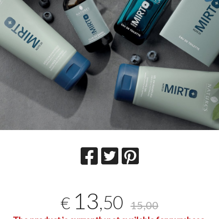
13
,50
€
15,00