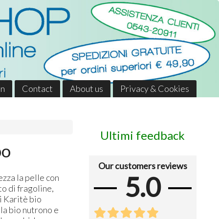
in
Contact
About us
Privacy & Cookies
Ultimi feedback
po
Our customers reviews
5.0
zza la pelle con
o di fragoline,
di Karitè bio
ola bio nutrono e