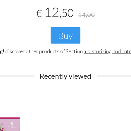
12
,50
€
14,00
Buy
g!
discover other products of Section
moisturizing and nut
Recently viewed