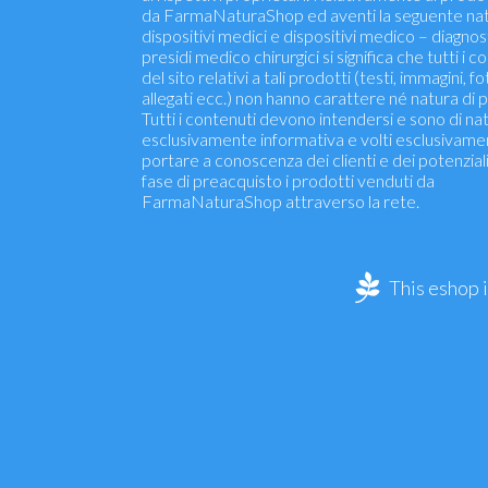
da FarmaNaturaShop ed aventi la seguente nat
dispositivi medici e dispositivi medico – diagnosti
presidi medico chirurgici si significa che tutti i c
del sito relativi a tali prodotti (testi, immagini, fo
allegati ecc.) non hanno carattere né natura di p
Tutti i contenuti devono intendersi e sono di na
esclusivamente informativa e volti esclusivame
portare a conoscenza dei clienti e dei potenziali 
fase di preacquisto i prodotti venduti da
FarmaNaturaShop attraverso la rete.
This eshop 