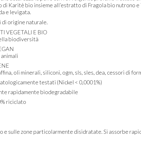
rro di Karitè bio insieme all’estratto di Fragola bio nutrono e
a e levigata.
 di origine naturale.
I VEGETALI E BIO
ella biodiversità
EGAN
 animali
ENE
fina, oli minerali, siliconi, ogm, sls, sles, dea, cessori di f
atologicamente testati (Nickel < 0,0001%)
nte rapidamente biodegradabile
% riciclato
po e sulle zone particolarmente disidratate. Si assorbe rap