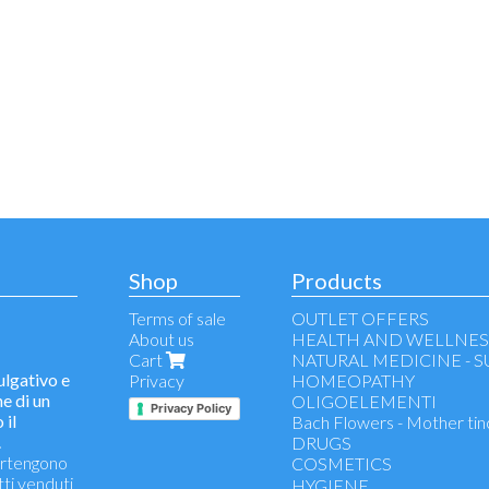
Shop
Products
Terms of sale
OUTLET OFFERS
About us
HEALTH AND WELLNES
Cart
NATURAL MEDICINE - 
lgativo e
Privacy
HOMEOPATHY
e di un
OLIGOELEMENTI
Privacy Policy
 il
Bach Flowers - Mother tin
.
DRUGS
partengono
COSMETICS
tti venduti
make-up remover - face cl
HYGIENE