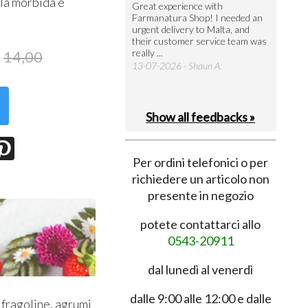
ola morbida e
utto perfetto
Great experience with
Arrivati 
Farmanatura Shop! I needed an
notevole 
7-07-2026 - Ruggero V.
urgent delivery to Malta, and
per acquis
their customer service team was
08-07-202
really ...
14,00
13-07-2026 - Shaun A.
Show all feedbacks »
Per ordini telefonici o per
richiedere un articolo non
presente in negozio
potete contattarci allo
0543-20911
dal lunedì al venerdì
dalle 9:00 alle 12:00 e dalle
 fragoline, agrumi