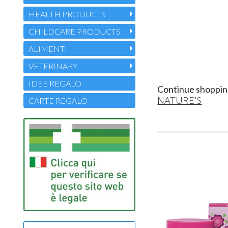
HEALTH PRODUCTS
CHILDCARE PRODUCTS
ALIMENTI
VETERINARY
IDEE REGALO
Continue shoppin
NATURE'S
CARTE REGALO