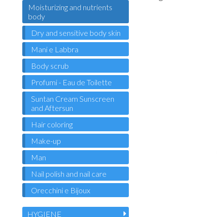
Moisturizing and nutrients
body
Dry and sensitive body skin
Mani e Labbra
Body scrub
Profumi - Eau de Toilette
Suntan Cream Sunscreen
and Aftersun
Hair coloring
Make-up
Man
Nail polish and nail care
Orecchini e Bijoux
HYGIENE