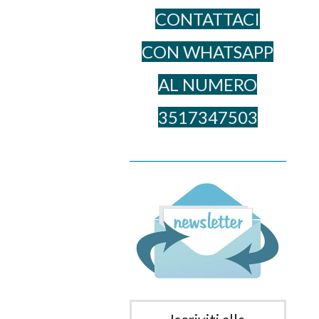
CONTATTACI
CON WHATSAPP
AL NUME​RO
3517347503
______________________________________