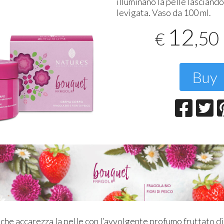
illuminano la pelle lasciand
T
levigata. Vaso da 100 ml.
2
12
,50
€
Buy
che accarezza la pelle con l’avvolgente profumo fruttato di