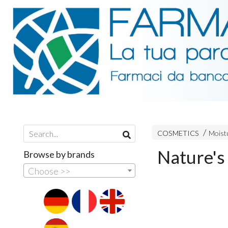
COSMETICS
Moist
Nature's
Browse by brands
Choose >>