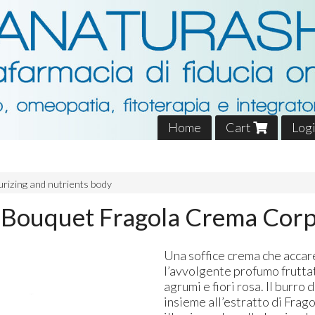
Home
Cart
Log
urizing and nutrients body
 Bouquet Fragola Crema Cor
Una soffice crema che accare
l’avvolgente profumo fruttat
agrumi e fiori rosa. Il burro 
insieme all’estratto di Frag