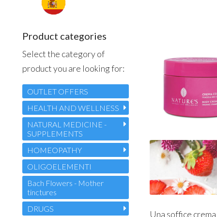
Product categories
Select the category of
product you are looking for:
OUTLET OFFERS
HEALTH AND WELLNESS
NATURAL MEDICINE -
SUPPLEMENTS
HOMEOPATHY
OLIGOELEMENTI
Bach Flowers - Mother
tinctures
DRUGS
Una soffice crema 