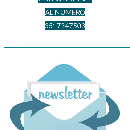
AL NUME​RO
3517347503
_____________________________________________________________