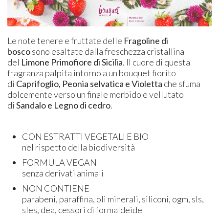
Le note tenere e fruttate delle
Fragoline di
bosco
sono esaltate dalla freschezza cristallina
del
Limone Primofiore di Sicilia
. Il cuore di questa
fragranza palpita intorno a un bouquet fiorito
di
Caprifoglio, Peonia selvatica e Violetta
che sfuma
dolcemente verso un finale morbido e vellutato
di
Sandalo e Legno di cedro
.
CON ESTRATTI VEGETALI E BIO
nel rispetto della biodiversità
FORMULA VEGAN
senza derivati animali
NON CONTIENE
parabeni, paraffina, oli minerali, siliconi, ogm, sls,
sles, dea, cessori di formaldeide