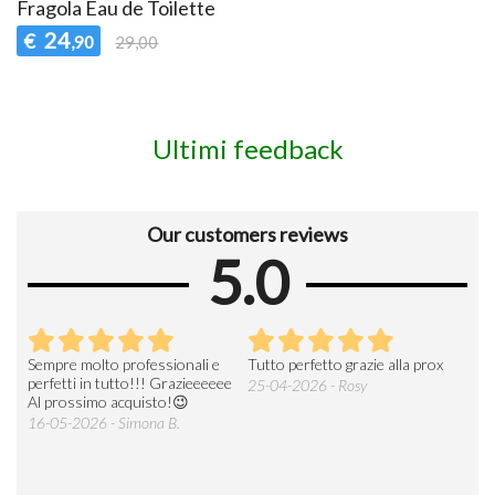
Fragola Eau de Toilette
24
€
,90
29,00
Ultimi feedback
Our customers reviews
5.0
Sempre molto professionali e
Tutto perfetto grazie alla prox
Tutt
perfetti in tutto!!! Grazieeeeee
Riac
25-04-2026 - Rosy
Al prossimo acquisto!😉
20-0
16-05-2026 - Simona B.