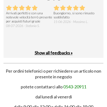
Arrivati perfetti e con una
Buongiorno, si sono rimasto
Espe
 an
notevole velocità terrò presente
soddisfatto
sod
per acquisti futuri grazie
15-06-2026 - Massimo L.
03-
 was
08-07-2026 - Stefania S.
M.
Show all feedbacks »
Per ordini telefonici o per richiedere un articolo non
presente in negozio
potete contattarci allo
0543-20911
dal lunedì al venerdì
dalle 9:00 alle 12:00 e dalle 16:00 alle 19:00