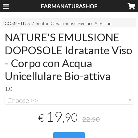
FARMANATURASHOP
COSMETICS
Suntan Cream Sunscreen and Aftersun
NATURE'S EMULSIONE
DOPOSOLE Idratante Viso
- Corpo con Acqua
Unicellulare Bio-attiva
1.0
Choose >>
19
,90
€
22,50