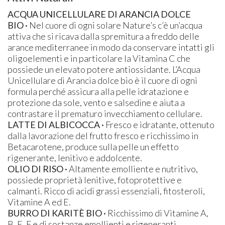
ACQUA UNICELLULARE DI ARANCIA DOLCE
BIO
·
Nel cuore di ogni solare Nature’s c’è un’acqua
attiva che si ricava dalla spremitura a freddo delle
arance mediterranee in modo da conservare intatti gli
oligoelementi e in particolare la Vitamina C che
possiede un elevato potere antiossidante. L’Acqua
Unicellulare di Arancia dolce bio è il cuore di ogni
formula perché assicura alla pelle idratazione e
protezione da sole, vento e salsedine e aiuta a
contrastare il prematuro invecchiamento cellulare.
LATTE DI ALBICOCCA
·
Fresco e idratante, ottenuto
dalla lavorazione del frutto fresco e ricchissimo in
Betacarotene, produce sulla pelle un effetto
rigenerante, lenitivo e addolcente.
OLIO DI RISO
·
Altamente emolliente e nutritivo,
possiede proprietà lenitive, fotoprotettive e
calmanti. Ricco di acidi grassi essenziali, fitosteroli,
Vitamine A ed E.
BURRO DI KARITÈ BIO ·
Ricchissimo di Vitamine A,
B, E, F e di sostanze emollienti e rigeneranti.