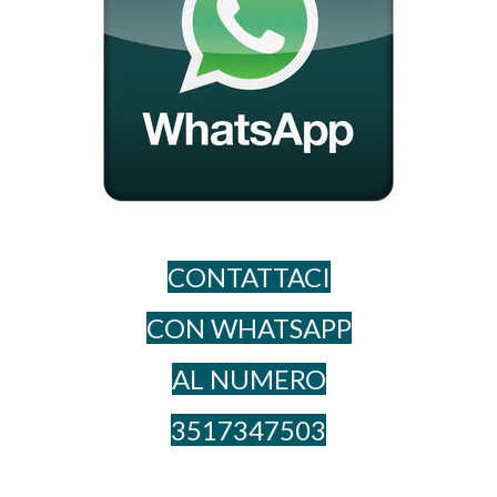
CONTATTACI
CON WHATSAPP
AL NUME​RO
3517347503