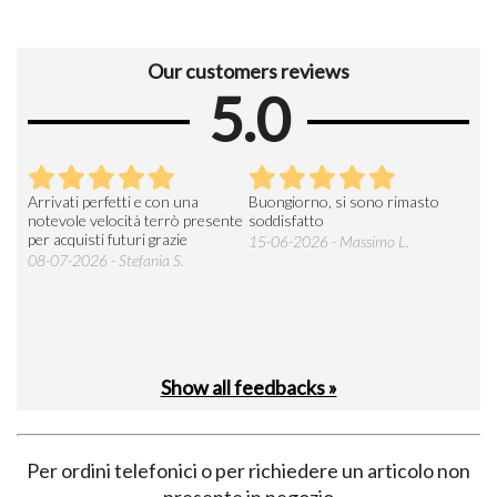
Our customers reviews
5.0
Arrivati perfetti e con una
Buongiorno, si sono rimasto
Espe
 an
notevole velocità terrò presente
soddisfatto
sod
per acquisti futuri grazie
15-06-2026 - Massimo L.
03-
 was
08-07-2026 - Stefania S.
M.
Show all feedbacks »
Per ordini telefonici o per richiedere un articolo non