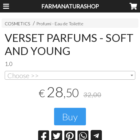
FARMANATURASHOP
COSMETICS
Profumi - Eau de Toilette
VERSET PARFUMS - SOFT
AND YOUNG
1.0
Choose >>
28
,50
€
32,00
Buy