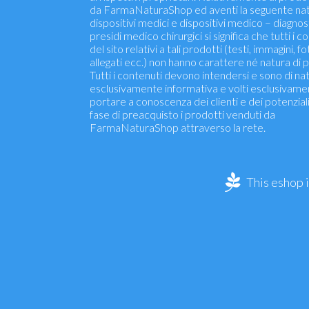
da FarmaNaturaShop ed aventi la seguente nat
dispositivi medici e dispositivi medico – diagnosti
presidi medico chirurgici si significa che tutti i c
del sito relativi a tali prodotti (testi, immagini, fo
allegati ecc.) non hanno carattere né natura di p
Tutti i contenuti devono intendersi e sono di na
esclusivamente informativa e volti esclusivame
portare a conoscenza dei clienti e dei potenziali 
fase di preacquisto i prodotti venduti da
FarmaNaturaShop attraverso la rete.
This eshop 