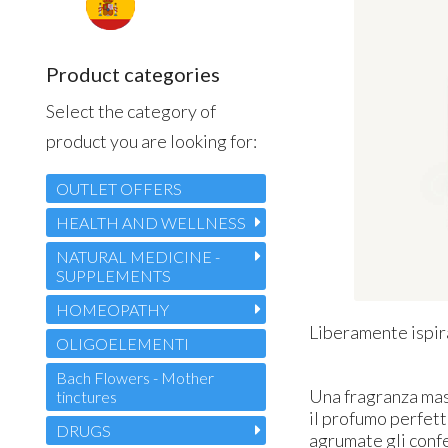
Product categories
Select the category of
product you are looking for:
OUTLET OFFERS
HEALTH AND WELLNESS
NATURAL MEDICINE -
SUPPLEMENTS
HOMEOPATHY
Liberamente ispira
OLIGOELEMENTI
Bach Flowers - Mother
Una fragranza masc
tinctures
il profumo perfett
DRUGS
agrumate gli confe