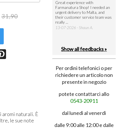
utto perfetto
Great experience with
Arrivati 
Farmanatura Shop! I needed an
notevole 
7-07-2026 - Ruggero V.
urgent delivery to Malta, and
per acquis
31,90
their customer service team was
08-07-202
really ...
13-07-2026 - Shaun A.
Show all feedbacks »
Per ordini telefonici o per
richiedere un articolo non
presente in negozio
potete contattarci allo
0543-20911
dal lunedì al venerdì
 aromi naturali. È
ltre, le sue note
dalle 9:00 alle 12:00 e dalle