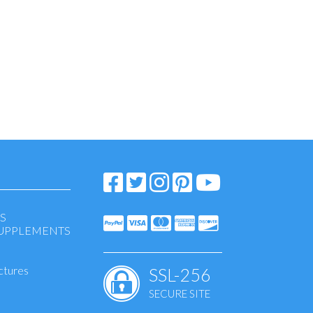
S
SUPPLEMENTS
ctures
SSL-256
SECURE SITE
eansing