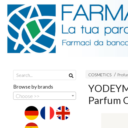
COSMETICS
Profum
YODEYMA
Browse by brands
Choose >>
Parfum C