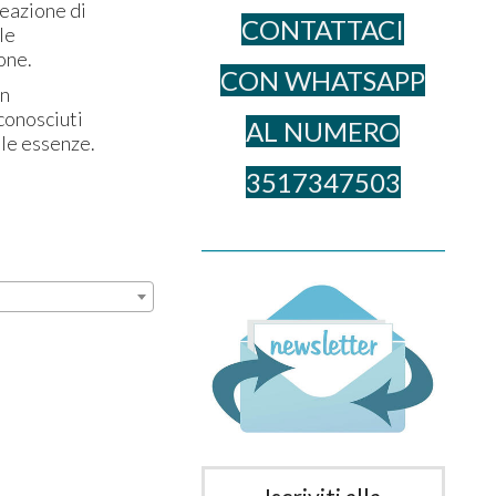
reazione di
CONTATTACI
le
ione.
CON WHATSAPP
in
conosciuti
AL NUME​RO
lle essenze.
3517347503
______________________________________