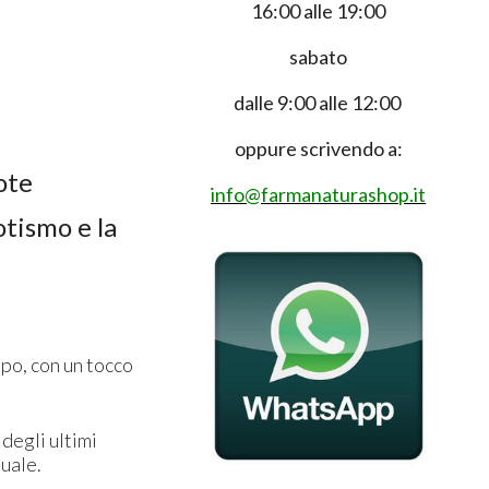
16:00 alle 19:00
sabato
dalle 9:00 alle 12:00
oppure scrivendo a:
ote
info@farmanaturashop.it
otismo e la
po, con un tocco
o degli ultimi
tuale.