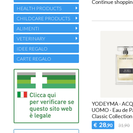
Continue shoppin
HEALTH PRODUCTS
CHILDCARE PRODUCTS
ALIMENTI
VETERINARY
IDEE REGALO
CARTE REGALO
YODEYMA - ACQ
UOMO - Eau de P
Classic Collection
28
€
,90
31,90