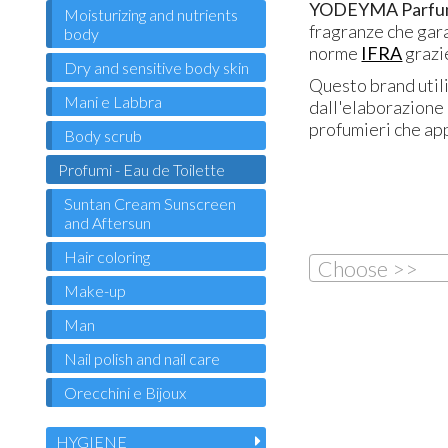
YODEYMA Parfu
Moisturizing and nutrients
fragranze che gara
body
norme
IFRA
grazie
Dry and sensitive body skin
Questo brand utili
Mani e Labbra
dall'elaborazione 
profumieri che app
Body scrub
Profumi - Eau de Toilette
Suntan Cream Sunscreen
and Aftersun
Hair coloring
Choose >>
Make-up
Man
Nail polish and nail care
Orecchini e Bijoux
HYGIENE