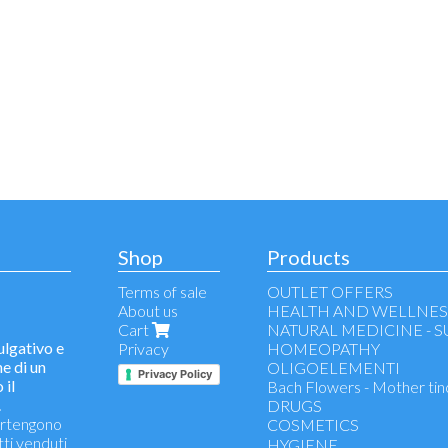
Shop
Products
Terms of sale
OUTLET OFFERS
About us
HEALTH AND WELLNES
Cart
NATURAL MEDICINE - 
lgativo e
Privacy
HOMEOPATHY
e di un
OLIGOELEMENTI
Privacy Policy
 il
Bach Flowers - Mother tin
.
DRUGS
partengono
COSMETICS
tti venduti
make-up remover - face cl
HYGIENE