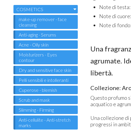
Note di testa
COSMETICS
Note di cuore
make-up remover - face
cleansing
Note di fondo
Anti-aging - Serums
Acne - Oily skin
Una fragranza
Moisturizers - Eyes
agrumate. Id
contour
Dry and sensitive face skin
libertà.
Pelli sensibili e intolleranti
Collezione: Ar
Cuperose - blemish
Questo profumo si
Scrub and mask
acquatico e agrum
Slimming - Firming
Una collezione di
Anti-cellulite - Anti-stretch
progressi in ambit
marks