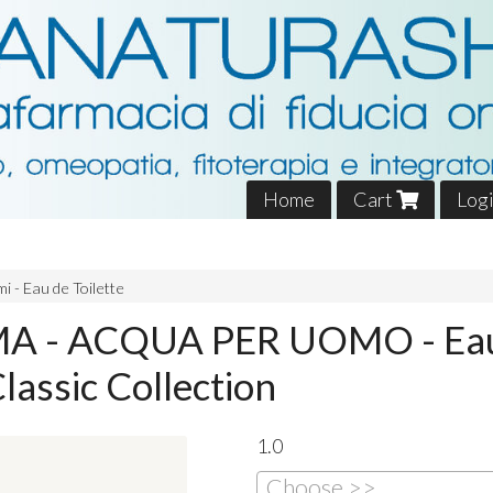
Home
Cart
Log
i - Eau de Toilette
 - ACQUA PER UOMO - Eau
lassic Collection
1.0
Choose >>