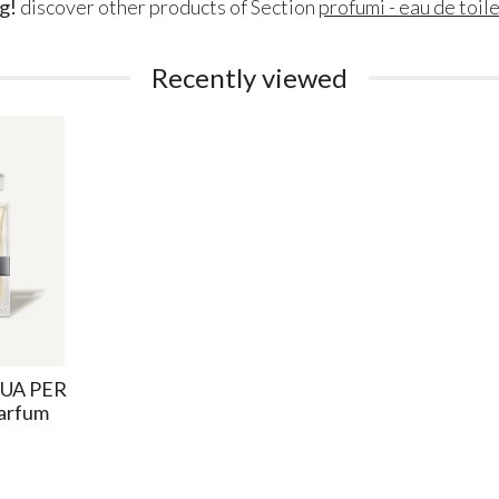
g!
discover other products of Section
profumi - eau de toil
Recently viewed
UA PER
arfum