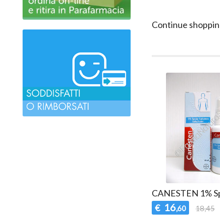
Continue shoppin
CANESTEN 1% S
16
€
,60
18,45