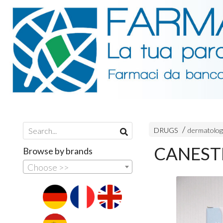
DRUGS
dermatolog
CANESTE
Browse by brands
Choose >>