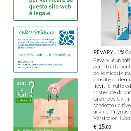
PEVARYL 1% C
Pevaryl è un ant
per il trattament
delle micosi cut
causate da derma
lieviti o muffe ed
sostenute da bat
Gram-positivi, m
condotto uditivo
unghie, Pityriasi
Versicolor. Tubo
15
€
,00