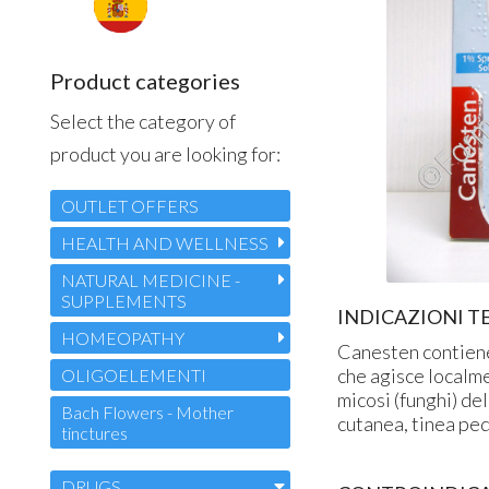
Product categories
Select the category of
product you are looking for:
OUTLET OFFERS
HEALTH AND WELLNESS
NATURAL MEDICINE -
SUPPLEMENTS
INDICAZIONI T
HOMEOPATHY
Canesten contiene
che agisce localme
OLIGOELEMENTI
micosi (funghi) de
Bach Flowers - Mother
cutanea, tinea ped
tinctures
DRUGS