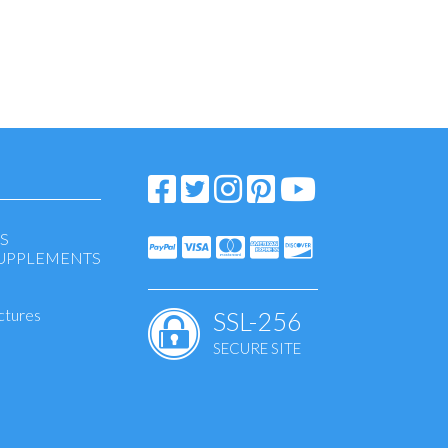
S
SUPPLEMENTS
ctures
SSL-256
SECURE SITE
mmation
on
, bones
S