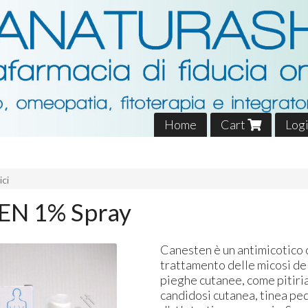
Home
Cart
Log
ici
N 1% Spray
Canesten è un antimicotico c
trattamento delle micosi del
pieghe cutanee, come pitiria
candidosi cutanea, tinea pe