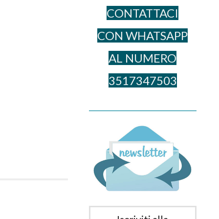
CONTATTACI
CON WHATSAPP
AL NUME​RO
3517347503
______________________________________