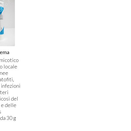
rema
imicotico
o locale
anee
tofiti,
 infezioni
teri
icosi del
 e delle
s
 da 30 g