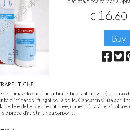
d’atleta, tinea corporis. Spr
T
2
16
,60
€
Buy
ERAPEUTICHE
 clotrimazolo che è un antimicotico (antifungino) per uso 
nte eliminando i funghi della pelle. Canesten si usa per il 
lla pelle e delle pieghe cutanee, come pitiriasi versicolore,
is o piede d’atleta, tinea corporis.