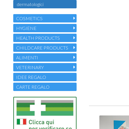
dermatologici
COSMETICS
HYGIENE
HEALTH PRODUCTS
CHILDCARE PRODUCTS
ALIMENTI
VETERINARY
IDEE REGALO
CARTE REGALO