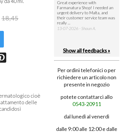
ay da 40 ml.
utto perfetto
Great experience with
Arrivati 
Farmanatura Shop! I needed an
notevole 
7-07-2026 - Ruggero V.
urgent delivery to Malta, and
per acquis
18,45
their customer service team was
08-07-202
really ...
13-07-2026 - Shaun A.
Show all feedbacks »
Per ordini telefonici o per
richiedere un articolo non
presente in negozio
dermatologico cioè
potete contattarci allo
trattamento delle
0543-20911
 candidosi
dal lunedì al venerdì
dalle 9:00 alle 12:00 e dalle