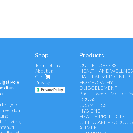
Shop
Products
Terms of sale
OUTLET OFFERS
About us
HEALTH AND WELLNES
Cart
NATURAL MEDICINE - 
lgativo e
Privacy
HOMEOPATHY
e di un
OLIGOELEMENTI
Privacy Policy
 il
Bach Flowers - Mother tin
.
DRUGS
partengono
Temperature, Pain , Infla
COSMETICS
tti venduti
Flu, Coughs , Colds
HYGIENE
ura:
Intestine, stomach, digesti
HEALTH PRODUCTS
ci in vitro,
Muscle pain, joint function
CHILDCARE PRODUCT
ontenuti
Allergy
ALIMENTI
to, disegni,
Circulation