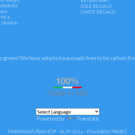
VETERINARY
ubblicità.
Dermatological
IDEE REGALO
tura
Eyes, Ears
CARTE REGALO
nte a
Insomnia, Stress
clienti in
Intimate wellness
Energetici - ricostituenti
dermatologici
is green! We have adopted a avocado tree to be carbon-fr
Powered by
Translate
FARMANATURASHOP - AL.PI. S.r.l.s. - P.Iva 04061740405