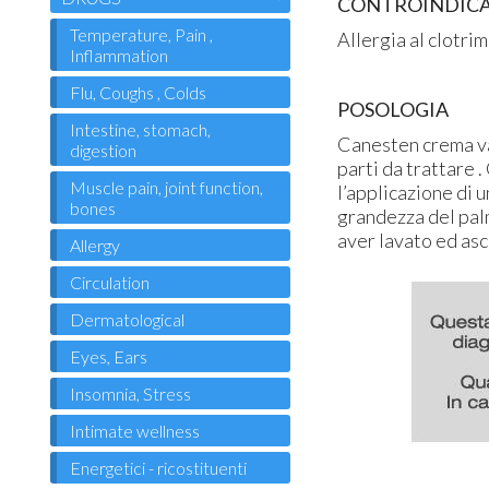
CONTROINDICA
Temperature, Pain ,
Allergia al clotri
Inflammation
Flu, Coughs , Colds
POSOLOGIA
Intestine, stomach,
Canesten crema va 
digestion
parti da trattare 
Muscle pain, joint function,
l’applicazione di 
bones
grandezza del pal
aver lavato ed asc
Allergy
Circulation
Dermatological
Eyes, Ears
Insomnia, Stress
Intimate wellness
Energetici - ricostituenti