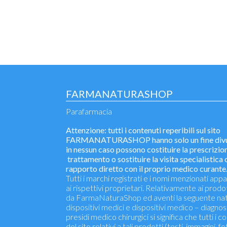
FARMANATURASHOP
Parafarmacia
Attenzione: tutti i contenuti reperibili sul sito
FARMANATURASHOP hanno solo un fine divu
in nessun caso possono costituire la prescrizion
trattamento o sostituire la visita specialistica o
rapporto diretto con il proprio medico curante
Tutti i marchi registrati e i nomi menzionati ap
ai rispettivi proprietari. Relativamente ai prodo
da FarmaNaturaShop ed aventi la seguente nat
dispositivi medici e dispositivi medico – diagnosti
presidi medico chirurgici si significa che tutti i c
del sito relativi a tali prodotti (testi, immagini, fo