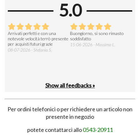
5.0
Arrivati perfetti e con una
Buongiorno, si sono rimasto
Espe
 an
notevole velocità terrò presente
soddisfatto
sod
per acquisti futuri grazie
15-06-2026 - Massimo L.
03-
 was
08-07-2026 - Stefania S.
M.
Show all feedbacks »
Per ordini telefonici o per richiedere un articolo non
presente in negozio
potete contattarci allo
0543-20911