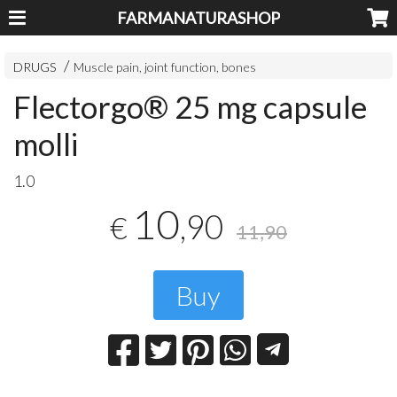
FARMANATURASHOP
DRUGS
Muscle pain, joint function, bones
Flectorgo® 25 mg capsule
molli
1.0
10
,90
€
11,90
Buy