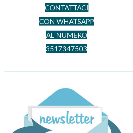
CONTATTACI
CON WHATSAPP
AL NUME​RO
3517347503
_____________________________________________________________