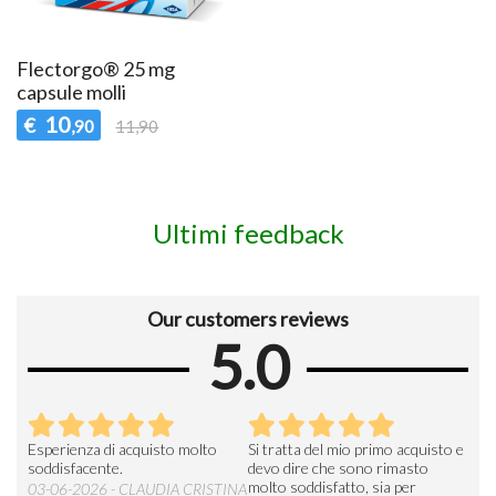
Flectorgo® 25 mg
capsule molli
10
€
,90
11,90
Ultimi feedback
Our customers reviews
5.0
Esperienza di acquisto molto
Si tratta del mio primo acquisto e
Vel
soddisfacente.
devo dire che sono rimasto
19-0
molto soddisfatto, sia per
03-06-2026 - CLAUDIA CRISTINA