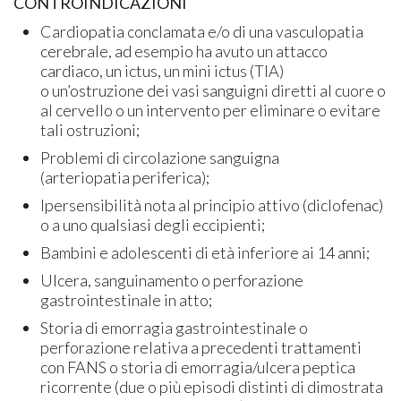
CONTROINDICAZIONI
Cardiopatia conclamata e/o di una vasculopatia
cerebrale, ad esempio ha avuto un attacco
cardiaco, un ictus, un mini ictus (TIA)
o un’ostruzione dei vasi sanguigni diretti al cuore o
al cervello o un intervento per eliminare o evitare
tali ostruzioni;
Problemi di circolazione sanguigna
(arteriopatia periferica);
Ipersensibilità nota al principio attivo (diclofenac)
o a uno qualsiasi degli eccipienti;
Bambini e adolescenti di età inferiore ai 14 anni;
Ulcera, sanguinamento o perforazione
gastrointestinale in atto;
Storia di emorragia gastrointestinale o
perforazione relativa a precedenti trattamenti
con FANS o storia di emorragia/ulcera peptica
ricorrente (due o più episodi distinti di dimostrata