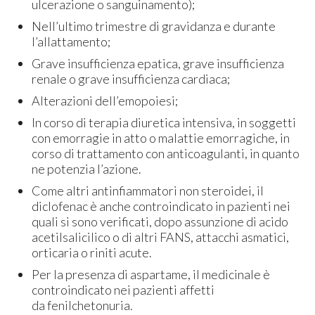
ulcerazione o sanguinamento);
Nell’ultimo trimestre di gravidanza e durante
l’allattamento;
Grave insufficienza epatica, grave insufficienza
renale o grave insufficienza cardiaca;
Alterazioni dell’emopoiesi;
In corso di terapia diuretica intensiva, in soggetti
con emorragie in atto o malattie emorragiche, in
corso di trattamento con anticoagulanti, in quanto
ne potenzia l’azione.
Come altri antinfiammatori non steroidei, il
diclofenac è anche controindicato in pazienti nei
quali si sono verificati, dopo assunzione di acido
acetilsalicilico o di altri FANS, attacchi asmatici,
orticaria o riniti acute.
Per la presenza di aspartame, il medicinale è
controindicato nei pazienti affetti
da fenilchetonuria.