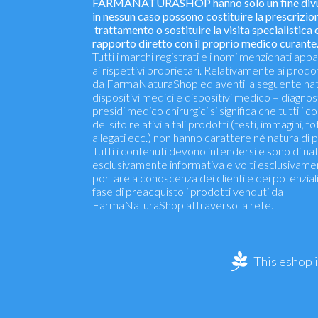
FARMANATURASHOP hanno solo un fine divu
in nessun caso possono costituire la prescrizion
trattamento o sostituire la visita specialistica o
rapporto diretto con il proprio medico curante
Tutti i marchi registrati e i nomi menzionati ap
ai rispettivi proprietari. Relativamente ai prodo
da FarmaNaturaShop ed aventi la seguente nat
dispositivi medici e dispositivi medico – diagnosti
presidi medico chirurgici si significa che tutti i c
del sito relativi a tali prodotti (testi, immagini, fo
allegati ecc.) non hanno carattere né natura di p
Tutti i contenuti devono intendersi e sono di na
esclusivamente informativa e volti esclusivame
portare a conoscenza dei clienti e dei potenziali 
fase di preacquisto i prodotti venduti da
FarmaNaturaShop attraverso la rete.
This eshop 