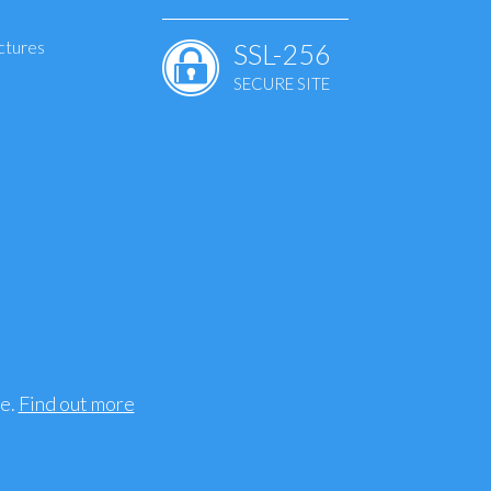
ctures
SSL-256
SECURE SITE
mmation
on
, bones
S
ee.
Find out more