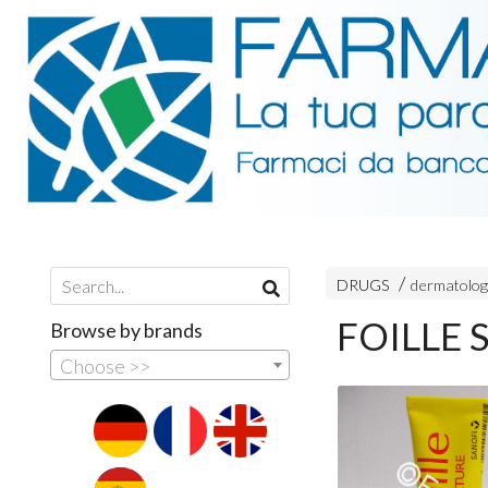
DRUGS
dermatolog
FOILLE 
Browse by brands
Choose >>