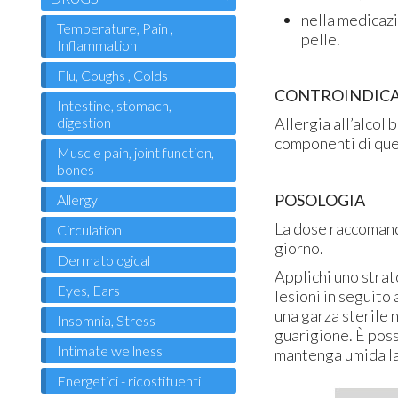
nella medicazio
Temperature, Pain ,
pelle.
Inflammation
Flu, Coughs , Colds
CONTROINDICA
Intestine, stomach,
Allergia all’alcol 
digestion
componenti di que
Muscle pain, joint function,
bones
POSOLOGIA
Allergy
La dose raccomanda
Circulation
giorno.
Dermatological
Applichi uno strat
Eyes, Ears
lesioni in seguito 
una garza sterile 
Insomnia, Stress
guarigione. È poss
Intimate wellness
mantenga umida la
Energetici - ricostituenti