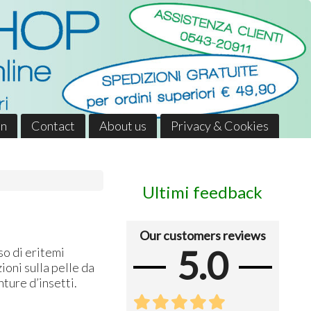
in
Contact
About us
Privacy & Cookies
Ultimi feedback
Our customers reviews
5.0
aso di eritemi
zioni sulla pelle da
nture d’insetti.