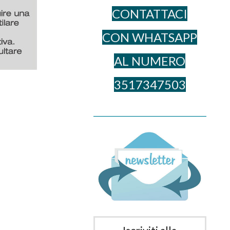
CONTATTACI
CON WHATSAPP
AL NUME​RO
3517347503
______________________________________