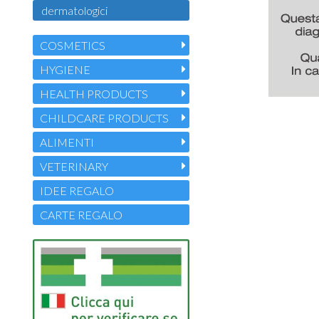
dermatologici
COSMETICS
HYGIENE
HEALTH PRODUCTS
CHILDCARE PRODUCTS
ALIMENTI
VETERINARY
IDEE REGALO
CARTE REGALO