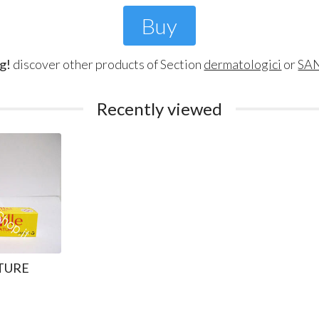
Buy
g!
discover other products of Section
dermatologici
or
SA
Recently viewed
TURE