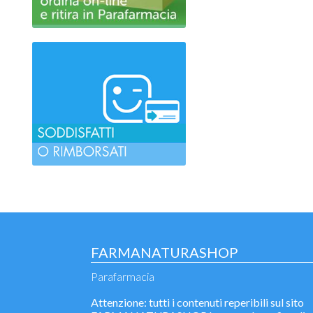
FARMANATURASHOP
Parafarmacia
Attenzione: tutti i contenuti reperibili sul sito