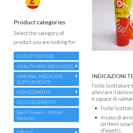
Product categories
Select the category of
product you are looking for:
OUTLET OFFERS
HEALTH AND WELLNESS
INDICAZIONI T
NATURAL MEDICINE -
SUPPLEMENTS
Foille Scottature 
alleviare il dolore
HOMEOPATHY
e capace di calmare
OLIGOELEMENTI
Foille Scottatu
Bach Flowers - Mother
in caso di arr
tinctures
(eritemi solari
d’insetti;
DRUGS