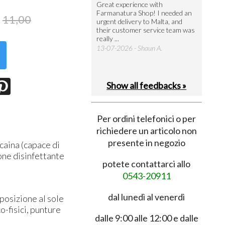
utto perfetto
Great experience with
Arrivati 
Farmanatura Shop! I needed an
notevole 
7-07-2026 - Ruggero V.
11,00
urgent delivery to Malta, and
per acquis
their customer service team was
08-07-202
really ...
13-07-2026 - Shaun A.
Show all feedbacks »
Per ordini telefonici o per
richiedere un articolo non
presente in negozio
ocaina (capace di
zione disinfettante
potete contattarci allo
0543-20911
dal lunedì al venerdì
posizione al sole
co-fisici, punture
dalle 9:00 alle 12:00 e dalle