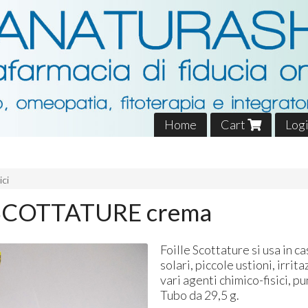
Home
Cart
Log
ici
SCOTTATURE crema
Foille Scottature si usa in c
solari, piccole ustioni, irrita
vari agenti chimico-fisici, pu
Tubo da 29,5 g.