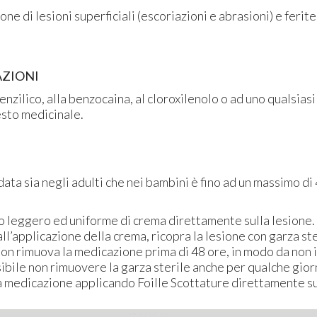
ne di lesioni superficiali (escoriazioni e abrasioni) e ferite
ZIONI
benzilico, alla benzocaina, al cloroxilenolo o ad uno qualsiasi 
sto medicinale.
ta sia negli adulti che nei bambini è fino ad un massimo di 
o leggero ed uniforme di crema direttamente sulla lesione. 
all’applicazione della crema, ricopra la lesione con garza ste
non rimuova la medicazione prima di 48 ore, in modo da non i
ibile non rimuovere la garza sterile anche per qualche gior
 medicazione applicando Foille Scottature direttamente sul