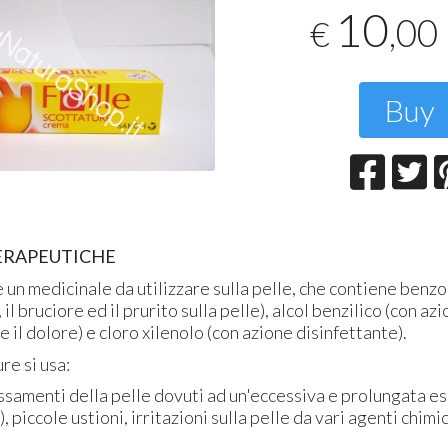
T
10
,00
€
2
Buy
ERAPEUTICHE
è un medicinale da utilizzare sulla pelle, che contiene benz
, il bruciore ed il prurito sulla pelle), alcol benzilico (con a
 il dolore) e cloro xilenolo (con azione disinfettante).
re si usa:
ossamenti della pelle dovuti ad un'eccessiva e prolungata es
), piccole ustioni, irritazioni sulla pelle da vari agenti chimi