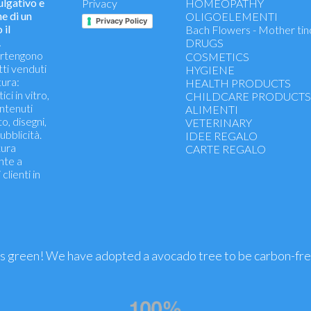
lgativo e
Privacy
HOMEOPATHY
e di un
OLIGOELEMENTI
Privacy Policy
 il
Bach Flowers - Mother tin
.
DRUGS
partengono
Temperature, Pain , Infla
COSMETICS
tti venduti
Flu, Coughs , Colds
HYGIENE
ura:
Intestine, stomach, digesti
HEALTH PRODUCTS
ci in vitro,
Muscle pain, joint function
CHILDCARE PRODUCT
ontenuti
Allergy
ALIMENTI
to, disegni,
Circulation
VETERINARY
ubblicità.
Dermatological
IDEE REGALO
tura
Eyes, Ears
CARTE REGALO
nte a
Insomnia, Stress
clienti in
Intimate wellness
Energetici - ricostituenti
dermatologici
is green! We have adopted a avocado tree to be carbon-fr