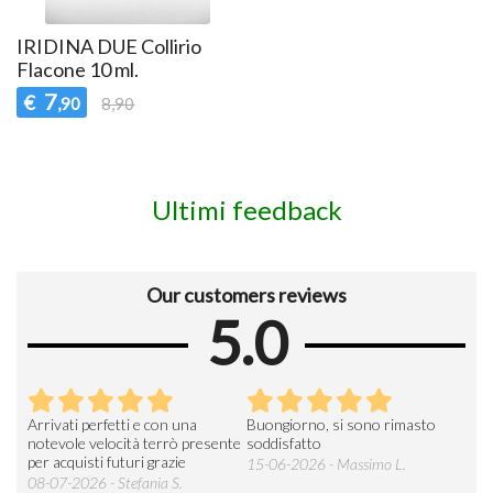
IRIDINA DUE Collirio
Flacone 10 ml.
7
€
,90
8,90
Ultimi feedback
Our customers reviews
5.0
Arrivati perfetti e con una
Buongiorno, si sono rimasto
Espe
 an
notevole velocità terrò presente
soddisfatto
sod
per acquisti futuri grazie
15-06-2026 - Massimo L.
03-
 was
08-07-2026 - Stefania S.
M.