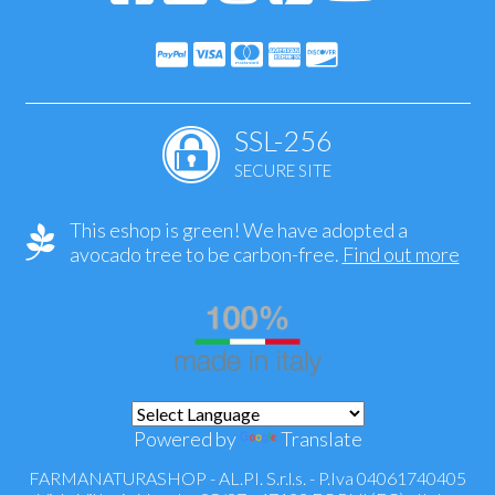
SSL-256
SECURE SITE
This eshop is green! We have adopted a
avocado tree to be carbon-free.
Find out more
Powered by
Translate
FARMANATURASHOP - AL.PI. S.r.l.s. - P.Iva 04061740405