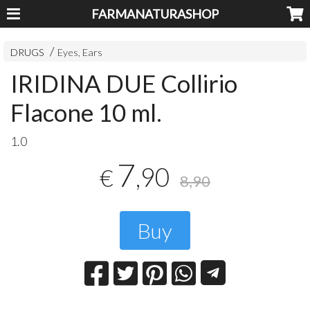
FARMANATURASHOP
DRUGS
Eyes, Ears
IRIDINA DUE Collirio
Flacone 10 ml.
1.0
7
,90
€
8,90
Buy