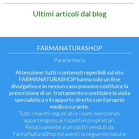
Ultimi articoli dal blog
FARMANATURASHOP
Parafarmacia
Attenzione: tutti i contenuti reperibili sul sito
FARMANATURASHOP hanno solo un fine
divulgativo e in nessun caso possono costituire la
prescrizione di un trattamento o sostituire la visita
specialistica o il rapporto diretto con il proprio
medico curante.
Tutti i marchi registrati e i nomi menzionati
appartengono ai rispettivi proprietari.
Relativamente ai prodotti venduti da
FarmaNaturaShop ed aventi la seguente natura: