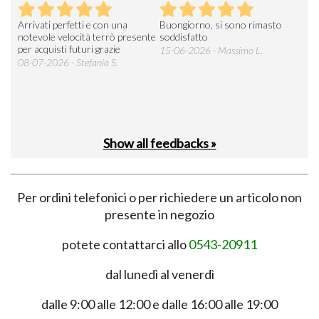
Arrivati perfetti e con una
Buongiorno, si sono rimasto
Espe
 an
notevole velocità terrò presente
soddisfatto
sod
per acquisti futuri grazie
15-06-2026 - Massimo L.
03-
 was
08-07-2026 - Stefania S.
M.
Show all feedbacks »
Per ordini telefonici o per richiedere un articolo non
presente in negozio
potete contattarci allo
0543-20911
dal lunedì al venerdì
dalle 9:00 alle 12:00 e dalle 16:00 alle 19:00