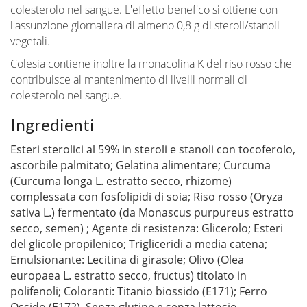
colesterolo nel sangue. L'effetto benefico si ottiene con
l'assunzione giornaliera di almeno 0,8 g di steroli/stanoli
vegetali.
Colesia contiene inoltre la monacolina K del riso rosso che
contribuisce al mantenimento di livelli normali di
colesterolo nel sangue.
Ingredienti
Esteri sterolici al 59% in steroli e stanoli con tocoferolo,
ascorbile palmitato; Gelatina alimentare; Curcuma
(Curcuma longa L. estratto secco, rhizome)
complessata con fosfolipidi di soia; Riso rosso (Oryza
sativa L.) fermentato (da Monascus purpureus estratto
secco, semen) ; Agente di resistenza: Glicerolo; Esteri
del glicole propilenico; Trigliceridi a media catena;
Emulsionante: Lecitina di girasole; Olivo (Olea
europaea L. estratto secco, fructus) titolato in
polifenoli; Coloranti: Titanio biossido (E171); Ferro