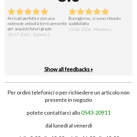
Arrivati perfetti e con una
Buongiorno, si sono rimasto
Espe
 an
notevole velocità terrò presente
soddisfatto
sod
per acquisti futuri grazie
15-06-2026 - Massimo L.
03-
 was
08-07-2026 - Stefania S.
M.
Show all feedbacks »
Per ordini telefonici o per richiedere un articolo non
presente in negozio
potete contattarci allo
0543-20911
dal lunedì al venerdì