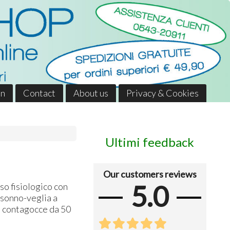
in
Contact
About us
Privacy & Cookies
Ultimi feedback
Our customers reviews
5.0
so fisiologico con
 sonno-veglia a
e contagocce da 50