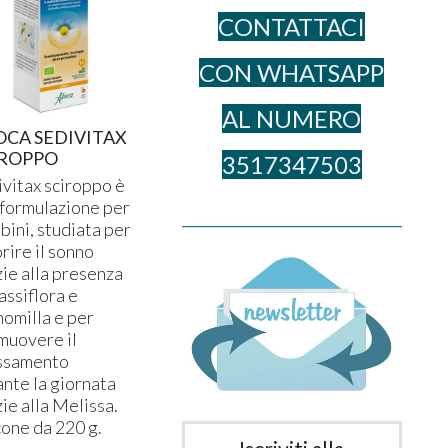
CONTATTACI
CON WHATSAPP
AL NUME​RO
OCA SEDIVITAX
MELASIN FORTE
MELASIN-VA
IROPPO
Nuova Formula
Relax Nuova
3517347503
Formula
ivitax sciroppo è
Confezione 30
Favorisce il
 formulazione per
compresse
______________________________________
rilassamento,
bini, studiata per
8
€
,90
9,90
l’addormenta
rire il sonno
e il tono dell’
zie alla presenza
Confezione da
assiflora e
compresse.
omilla e per
muovere il
9
€
,90
assamento
ante la giornata
ie alla Melissa.
cone da 220 g.