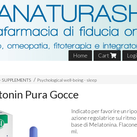
Home
Cart
Log
- SUPPLEMENTS
Psychological well-being - sleep
tonin Pura Gocce
Indicato per favorire un ripo
azione regolatrice sul ritmo
base di Melatonina. Flacon
ml.