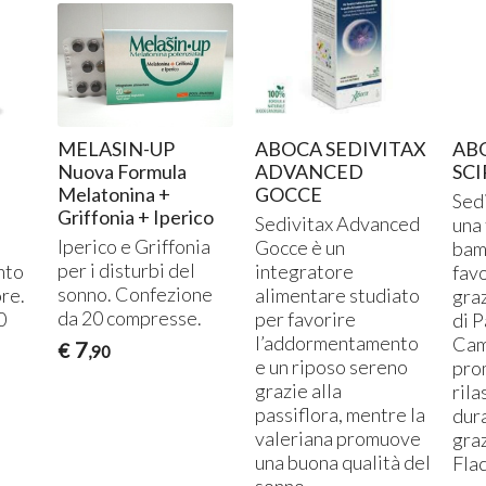
MELASIN-UP
ABOCA SEDIVITAX
AB
Nuova Formula
ADVANCED
SC
Melatonina +
GOCCE
Sed
Griffonia + Iperico
Sedivitax Advanced
una
Iperico e Griffonia
Gocce è un
bam
per i disturbi del
nto
integratore
favo
sonno. Confezione
ore.
alimentare studiato
gra
da 20 compresse.
0
per favorire
di P
l’addormentamento
Cam
7
€
,90
e un riposo sereno
pro
grazie alla
ril
passiflora, mentre la
dur
valeriana promuove
graz
una buona qualità del
Fla
sonno.