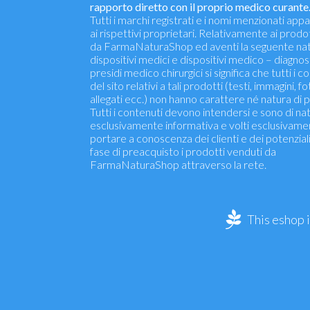
rapporto diretto con il proprio medico curante
Tutti i marchi registrati e i nomi menzionati ap
ai rispettivi proprietari. Relativamente ai prodo
da FarmaNaturaShop ed aventi la seguente nat
dispositivi medici e dispositivi medico – diagnosti
presidi medico chirurgici si significa che tutti i c
del sito relativi a tali prodotti (testi, immagini, fo
allegati ecc.) non hanno carattere né natura di p
Tutti i contenuti devono intendersi e sono di na
esclusivamente informativa e volti esclusivame
portare a conoscenza dei clienti e dei potenziali 
fase di preacquisto i prodotti venduti da
FarmaNaturaShop attraverso la rete.
This eshop 