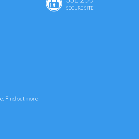
SECURE SITE
ence
t
S
s
sleep
n
, bones
tation
ee.
Find out more