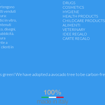
.
Vitamins, minerals, iron
DRUGS
partengono
Energtics, tonics
COSMETICS
tti venduti
Functionality urinary tract
HYGIENE
ura:
Antioxidants - immune def
HEALTH PRODUCTS
ci in vitro,
Cholesterol, arteries, hear
CHILDCARE PRODUCT
ontenuti
Weight control, weight los
ALIMENTI
to, disegni,
Drainage and detox
VETERINARY
ubblicità.
Blood flow - Hemorrhoids
IDEE REGALO
tura
Psychological well-being - 
CARTE REGALO
nte a
Memory and concentratio
clienti in
Muscle pain, joint function
Prostate
Menopause, pregnancy, lac
Probiotics
Sport
Health skin and eyes
Hands, nails, hair
is green! We have adopted a avocado tree to be carbon-fr
Wellness legs
Oli Essenziali