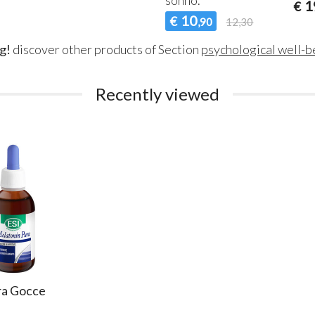
1
€
10
€
,90
12,30
g!
discover other products of Section
psychological well-b
Recently viewed
ra Gocce