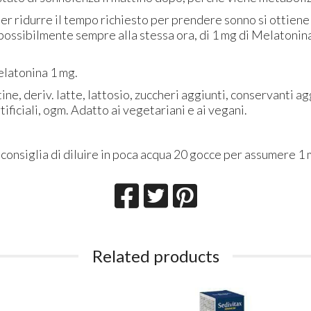
per ridurre il tempo richiesto per prendere sonno si ottiene
 possibilmente sempre alla stessa ora, di 1 mg di Melatonin
latonina 1 mg.
ne, deriv. latte, lattosio, zuccheri aggiunti, conservanti ag
artificiali, ogm. Adatto ai vegetariani e ai vegani.
 consiglia di diluire in poca acqua 20 gocce per assumere 1
Related products