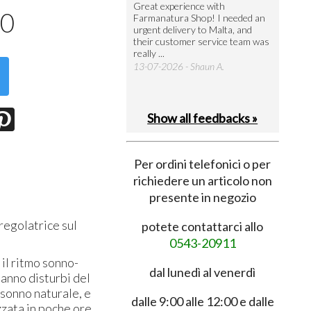
utto perfetto
Great experience with
Arrivati 
90
Farmanatura Shop! I needed an
notevole 
7-07-2026 - Ruggero V.
urgent delivery to Malta, and
per acquis
their customer service team was
08-07-202
really ...
13-07-2026 - Shaun A.
Show all feedbacks »
Per ordini telefonici o per
richiedere un articolo non
presente in negozio
regolatrice sul
potete contattarci allo
0543-20911
il ritmo sonno-
dal lunedì al venerdì
hanno disturbi del
 sonno naturale, e
dalle 9:00 alle 12:00 e dalle
zata in poche ore.