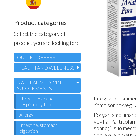
Product categories
Select the category of
product you are looking for:
OUTLET OFFERS
HEALTH AND WELLNESS
NATURAL MEDICINE -
SUPPLEMENTS
Integratore alimen
Throat, nose and
respiratory tract
ritmo sonno-vegli
L'organismo umano
Allergy
veglia. Particolar
Intestine, stomach,
sonno; il suo mecc
digestion
non lascia nessun 