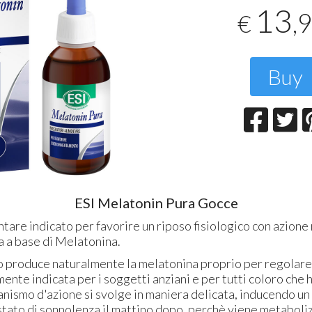
T
13
,
€
2
Buy
ESI Melatonin Pura Gocce
tare indicato per favorire un riposo fisiologico con azione 
a a base di Melatonina.
 produce naturalmente la melatonina proprio per regolare 
mente indicata per i soggetti anziani e per tutti coloro che 
anismo d'azione si svolge in maniera delicata, inducendo un
stato di sonnolenza il mattino dopo, perchè viene metaboliz