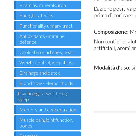
Vitamins, minerals, iron
L'azione positiva 
prima di coricarsi
Energtics, tonics
Functionality urinary tract
Composizione:
Me
Antioxidants - immune
Non contiene: gluti
defence
artificiali, aromi 
Cholesterol, arteries, heart
Weight control, weight loss
Modalità d’uso:
si
Drainage and detox
Blood flow - Hemorrhoids
Psychological well-being -
sleep
Memory and concentration
Muscle pain, joint function,
bones
Prostate