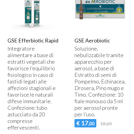
GSE Efferbiotic Rapid
GSE Aerobiotic
Integratore
Soluzione,
alimentare a base di
nebulizzabile tramite
estratti vegetali che
apparecchio per
favorisce l’equilibrio
aerosol, a base di
fisiologico in caso di
Estratto di semi di
fastidi legati alle
Pompelmo, Echinacea,
affezioni stagionali e
Drosera, Pino mugo e
favorisce le naturali
Timo. Confezione: 10
difese immunitarie.
fiale monouso da 5 ml
Confezione: tubo
per aerosol pronte
astucciato da 20
per l’uso.
compresse
17
€
,00
18,60
effervescenti.