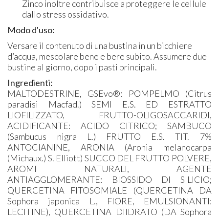
Zinco inoltre contribuisce a proteggere le cellule
dallo stress ossidativo.
Modo d'uso:
​Versare il contenuto di una bustina in un bicchiere
d’acqua, mescolare bene e bere subito. Assumere due
bustine al giorno, dopo i pasti principali.
Ingredienti:
MALTODESTRINE, GSEvo®: POMPELMO (Citrus
paradisi Macfad.) SEMI E.S. ED ESTRATTO
LIOFILIZZATO, FRUTTO-OLIGOSACCARIDI,
ACIDIFICANTE: ACIDO CITRICO; SAMBUCO
(Sambucus nigra L.) FRUTTO E.S. TIT. 7%
ANTOCIANINE, ARONIA (Aronia melanocarpa
(Michaux.) S. Elliott) SUCCO DEL FRUTTO POLVERE,
AROMI NATURALI, AGENTE
ANTIAGGLOMERANTE: BIOSSIDO DI SILICIO;
QUERCETINA FITOSOMIALE (QUERCETINA DA
Sophora japonica L., FIORE, EMULSIONANTI:
LECITINE), QUERCETINA DIIDRATO (DA Sophora