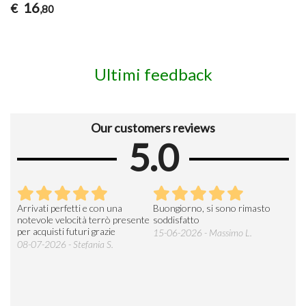
16
€
,80
Ultimi feedback
Our customers reviews
5.0
Arrivati perfetti e con una
Buongiorno, si sono rimasto
Espe
 an
notevole velocità terrò presente
soddisfatto
sod
per acquisti futuri grazie
15-06-2026 - Massimo L.
03-
 was
08-07-2026 - Stefania S.
M.