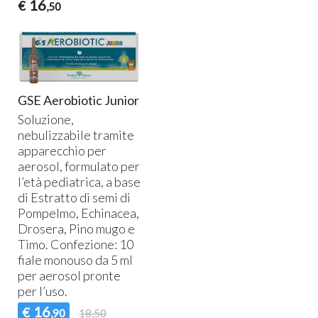
16
€
,50
GSE Aerobiotic Junior
Soluzione,
nebulizzabile tramite
apparecchio per
aerosol, formulato per
l’età pediatrica, a base
di Estratto di semi di
Pompelmo, Echinacea,
Drosera, Pino mugo e
Timo. Confezione: 10
fiale monouso da 5 ml
per aerosol pronte
per l’uso.
16
€
,90
18,50