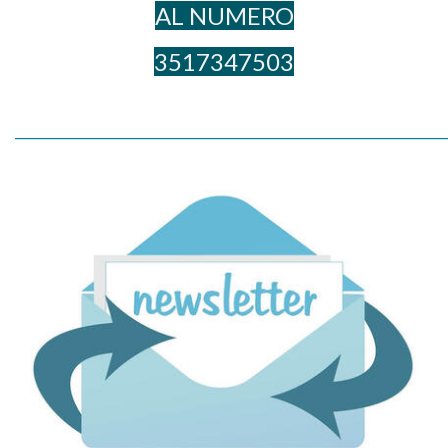
AL NUME​RO
3517347503
_____________________________________________________________