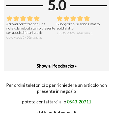
5.0
Arrivati perfetti e con una
Buongiorno, si sono rimasto
Espe
 an
notevole velocità terrò presente
soddisfatto
sod
per acquisti futuri grazie
15-06-2026 - Massimo L.
03-
 was
08-07-2026 - Stefania S.
M.
Show all feedbacks »
Per ordini telefonici o per richiedere un articolo non
presente in negozio
potete contattarci allo
0543-20911
dal lunedì al venerdì