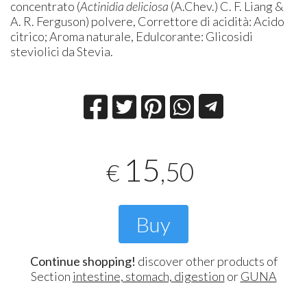
concentrato (
Actinidia deliciosa
(A.Chev.) C. F. Liang &
A. R. Ferguson) polvere, Correttore di acidità: Acido
citrico; Aroma naturale, Edulcorante: Glicosidi
steviolici da Stevia.
15
,50
€
Buy
Continue shopping!
discover other products of
Section
intestine, stomach, digestion
or
GUNA