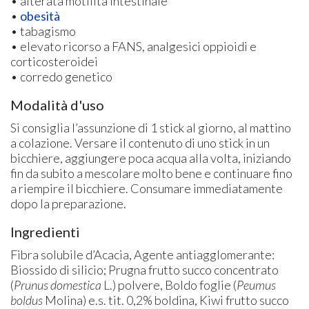
• alterata motilità intestinale
•
obesità
• tabagismo
• elevato ricorso a FANS, analgesici oppioidi e
corticosteroidei
• corredo genetico
Modalità d'uso
Si consiglia l’assunzione di 1 stick al giorno, al mattino
a colazione. Versare il contenuto di uno stick in un
bicchiere, aggiungere poca acqua alla volta, iniziando
fin da subito a mescolare molto bene e continuare fino
a riempire il bicchiere. Consumare immediatamente
dopo la preparazione.
Ingredienti
Fibra solubile d’Acacia, Agente antiagglomerante:
Biossido di silicio; Prugna frutto succo concentrato
(
Prunus domestica
L.) polvere, Boldo foglie (
Peumus
boldus
Molina) e.s. tit. 0,2% boldina, Kiwi frutto succo