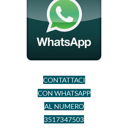
CONTATTACI
CON WHATSAPP
AL NUME​RO
3517347503