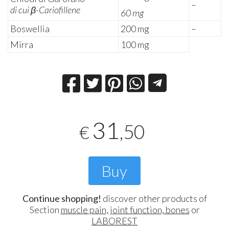
–
di cui β-Cariofillene
60 mg
Boswellia
200 mg
–
Mirra
100 mg
31
,50
€
Buy
Continue shopping!
discover other products of
Section
muscle pain, joint function, bones
or
LABOREST