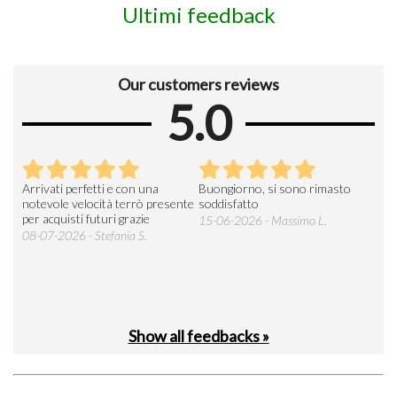
Ultimi feedback
Our customers reviews
5.0
Arrivati perfetti e con una
Buongiorno, si sono rimasto
Espe
 an
notevole velocità terrò presente
soddisfatto
sod
per acquisti futuri grazie
15-06-2026 - Massimo L.
03-
 was
08-07-2026 - Stefania S.
M.
Show all feedbacks »