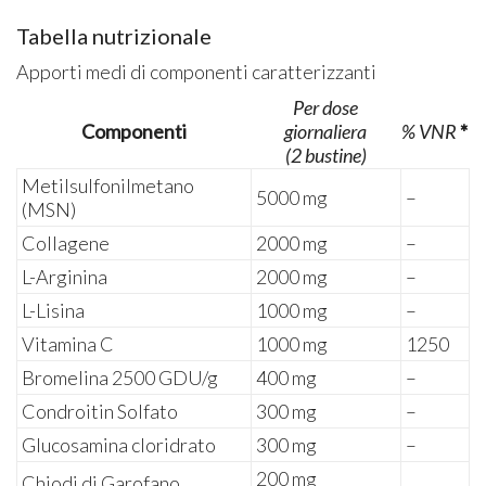
Tabella nutrizionale
Apporti medi di componenti caratterizzanti
Per dose
Componenti
giornaliera
% VNR
*
(2 bustine)
Metilsulfonilmetano
5000 mg
–
(MSN)
Collagene
2000 mg
–
L-Arginina
2000 mg
–
L-Lisina
1000 mg
–
Vitamina C
1000 mg
1250
Bromelina 2500 GDU/g
400 mg
–
Condroitin Solfato
300 mg
–
Glucosamina cloridrato
300 mg
–
200 mg
Chiodi di Garofano