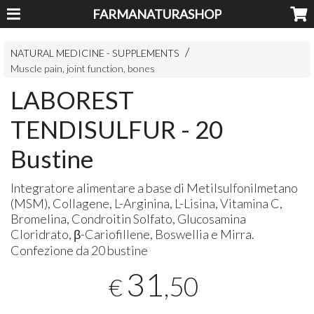
FARMANATURASHOP
NATURAL MEDICINE - SUPPLEMENTS
Muscle pain, joint function, bones
LABOREST
TENDISULFUR - 20
Bustine
Integratore alimentare a base di Metilsulfonilmetano
(
MSM
), Collagene, L-Arginina, L-Lisina, Vitamina C,
Bromelina, Condroitin Solfato, Glucosamina
Cloridrato, β-Cariofillene, Boswellia e Mirra.
Confezione da 20 bustine
31
,50
€