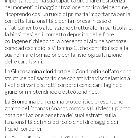
importante per la sua capacità di donare resistenza
nei momenti di maggior trazione a carico del tendine,
ricoprendo così un ruolo di primaria importanza per la
corretta funzionalità e per la ripresa in caso di
affaticamento o alterazione strutturale. In particolare,
la biosintesi ed il corretto deposito delle fibre
collagene richiedono la presenza di alcune sostanze
come ad esempio la Vitamina C, che contribuisce alla
sua normale formazione per la fisiologica funzione
delle cartilagini.
La
Glucosamina cloridrato
e il
Condroitin solfato
sono
strutture polisaccaridiche con attività viscoelastica a
livello di vari distretti corporei come cartilagine e
giunzioni miotendinee e osteotendinee.
La
Bromelina
è un enzima proteolitico presente nel
gambo dell’ananas (Ananas comosus (L.) Merr.), pianta
nota per l’azione benefica dei suoi estratti sulla
funzionalità del microcircolo e nel drenaggio dei
liquidi corporei.