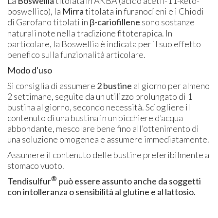
La
Boswellia
titolata in AKBA (acido acetil-11-keto-
boswellico), la
Mirra
titolata in furanodieni e i Chiodi
di Garofano titolati in
β-cariofillene
sono sostanze
naturali note nella tradizione fitoterapica. In
particolare, la Boswellia è indicata per il suo effetto
benefico sulla funzionalità articolare.
Modo d'uso
Si consiglia di assumere
2 bustine
al giorno per almeno
2 settimane, seguite da un utilizzo prolungato di 1
bustina al giorno, secondo necessità. Sciogliere il
contenuto di una bustina in un bicchiere d’acqua
abbondante, mescolare bene fino all’ottenimento di
una soluzione omogenea e assumere immediatamente.
Assumere il contenuto delle bustine preferibilmente a
stomaco vuoto.
®
Tendisulfur
può essere assunto anche da soggetti
con intolleranza o sensibilità al glutine e al lattosio.