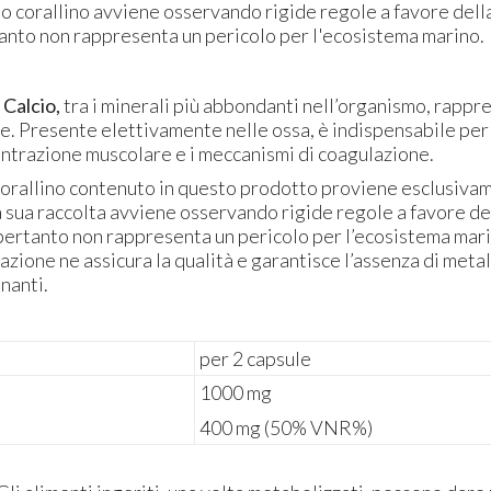
cio corallino avviene osservando rigide regole a favore del
anto non rappresenta un pericolo per l'ecosistema marino.
:
Calcio,
tra i minerali più abbondanti nell’organismo, rappre
e. Presente elettivamente nelle ossa, è indispensabile per
contrazione muscolare e i meccanismi di coagulazione.
o corallino contenuto in questo prodotto proviene esclusiva
a sua raccolta avviene osservando rigide regole a favore d
pertanto non rappresenta un pericolo per l’ecosistema mari
zione ne assicura la qualità e garantisce l’assenza di metalli
nanti.
per 2 capsule
1000 mg
400 mg (50% VNR%)