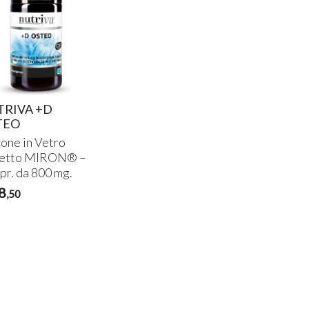
TRIVA +D
TEO
cone in Vetro
letto MIRON® –
pr. da 800 mg.
8
,50