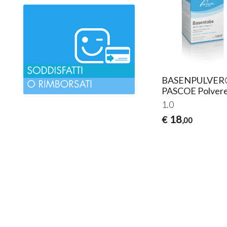
BASENPULVER
PASCOE Polver
1.0
18
€
,00