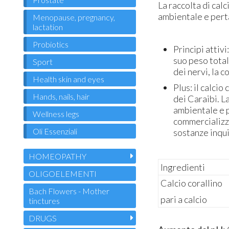
La raccolta di cal
ambientale e pert
Menopause, pregnancy,
lactation
Probiotics
Principi attivi
suo peso total
Sport
dei nervi, la 
Health skin and eyes
Plus: il calci
Hands, nails, hair
dei Caraibi. L
ambientale e 
Wellness legs
commercializza
Oli Essenziali
sostanze inqui
HOMEOPATHY
Ingredienti
OLIGOELEMENTI
Calcio corallino
Bach Flowers - Mother
pari a calcio
tinctures
DRUGS