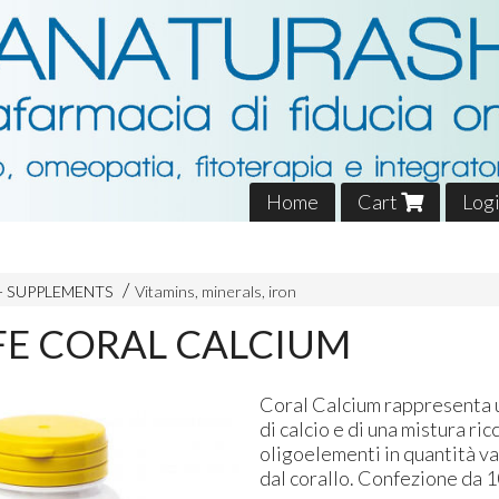
Home
Cart
Log
- SUPPLEMENTS
Vitamins, minerals, iron
FE CORAL CALCIUM
Coral Calcium rappresenta 
di calcio e di una mistura ric
oligoelementi in quantità va
dal corallo. Confezione da 1