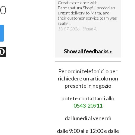
utto perfetto
Great experience with
Arrivati 
90
Farmanatura Shop! I needed an
notevole 
7-07-2026 - Ruggero V.
urgent delivery to Malta, and
per acquis
their customer service team was
08-07-202
really ...
13-07-2026 - Shaun A.
Show all feedbacks »
Per ordini telefonici o per
richiedere un articolo non
presente in negozio
potete contattarci allo
0543-20911
dal lunedì al venerdì
dalle 9:00 alle 12:00 e dalle