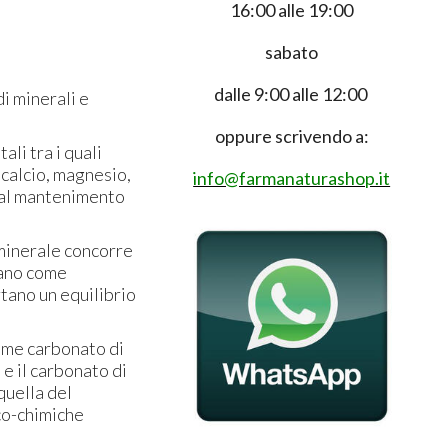
16:00 alle 19:00
sabato
dalle 9:00 alle 12:00
di minerali e
oppure scrivendo a:
li tra i quali
 calcio, magnesio,
info@farmanaturashop.it
a al mantenimento
 minerale concorre
tano come
rtano un equilibrio
come carbonato di
, e il carbonato di
 quella del
ico-chimiche