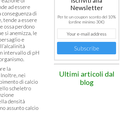
Iscriviti alla
 reazione di
ende ad essere
Newsletter
la conseguenza di
Per te un coupon sconto del 10%
e, tende a essere
(ordine minimo 30€)
 le ossa perdono
ue si anemizza, le
 bersaglio e
l’alcalinità
Subscribe
un intervallo di pH
l’organismo.
re la
Ultimi articoli dal
Inoltre, nei
blog
bimento di calcio
dello scheletro
enzione
ella densità
ano assunto calcio