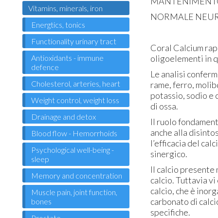
MANTENIMENTO 
Vitamins, minerals, iron
NORMALE NEUR
Energtics, tonics
Functionality urinary tract
Coral Calcium rapp
Antioxidants - immune
oligoelementi in q
defence
Le analisi conferm
Cholesterol, arteries, heart
rame, ferro, molib
potassio, sodio e 
Weight control, weight loss
di ossa.
Drainage and detox
Il ruolo fondament
anche alla disint
Blood flow - Hemorrhoids
l’efficacia del ca
Psychological well-being -
sinergico.
sleep
Il calcio presente
Memory and concentration
calcio. Tuttavia vi
calcio, che è inorg
Muscle pain, joint function,
carbonato di calci
bones
specifiche.
Prostate