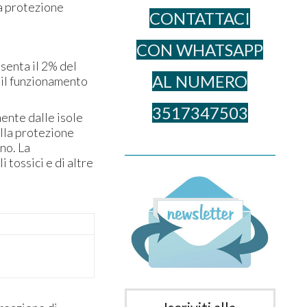
la protezione
CONTATTACI
CON WHATSAPP
senta il 2% del
AL NUME​RO
 il funzionamento
3517347503
mente dalle isole
ella protezione
no. La
______________________________________
 tossici e di altre