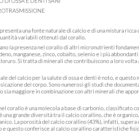
DI OSSA E DENTI SANI
OTRASMISSIONE
resenta una fonte naturale di calcio e di una mistura ricca 
uantità variabili ottenuti dal corallo.
ano la presenza nel corallo di altri micronutrienti fondamenta
deno, manganese, zinco, cobalto, selenio e i più abbondanti
cloruro. Si tratta di minerali che contribuiscono a loro volt
ale del calcio per la salute di ossa e denti è noto, e questo
ossicazione del corpo. Sono numerosi gli studi che documen
lcio sia maggiore in combinazione con altri minerali che appo
 nel corallo è una molecola a base di carbonio, classificato 
 è una grande diversità tra il calcio corallino, che è organico
anico. La porosità del calcio corallino (43%), infatti, supera
o e questo conferisce al calcio corallino caratteristiche fis