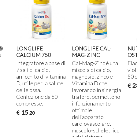
®
LONGLIFE
LONGLIFE CAL-
NU
e
CALCIUM 750
MAG-ZINC
OS
Integratore a base di
Cal-Mag-Zinc è una
Fla
7 sali di calcio,
miscela di calcio,
vio
arricchito di vitamina
magnesio, zinco e
50 c
D, utile per la salute
Vitamina D che,
2
€
delle ossa.
lavorando in sinergia
Confezione da 60
tra loro, permettono
compresse.
il funzionamento
ottimale
15
€
,20
dell’apparato
cardiovascolare,
muscolo-scheletrico
e del sistema