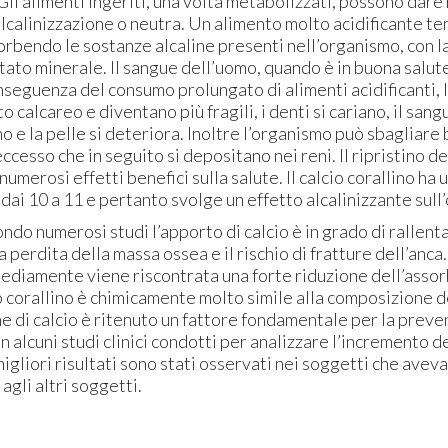
Gli alimenti ingeriti, una volta metabolizzati, possono dare
 alcalinizzazione o neutra. Un alimento molto acidificante t
orbendo le sostanze alcaline presenti nell’organismo, con 
tato minerale. Il sangue dell’uomo, quando è in buona salut
nseguenza del consumo prolungato di alimenti acidificanti,
 calcareo e diventano più fragili, i denti si cariano, il sang
o e la pelle si deteriora. Inoltre l’organismo può sbagliare
eccesso che in seguito si depositano nei reni. Il ripristino del
umerosi effetti benefici sulla salute. Il calcio corallino ha 
 dai 10 a 11 e pertanto svolge un effetto alcalinizzante sul
ndo numerosi studi l’apporto di calcio è in grado di rallenta
perdita della massa ossea e il rischio di fratture dell’anca. 
ediamente viene riscontrata una forte riduzione dell’assor
cio corallino è chimicamente molto simile alla composizione 
e di calcio è ritenuto un fattore fondamentale per la prev
In alcuni studi clinici condotti per analizzare l’incremento d
migliori risultati sono stati osservati nei soggetti che avev
 agli altri soggetti.