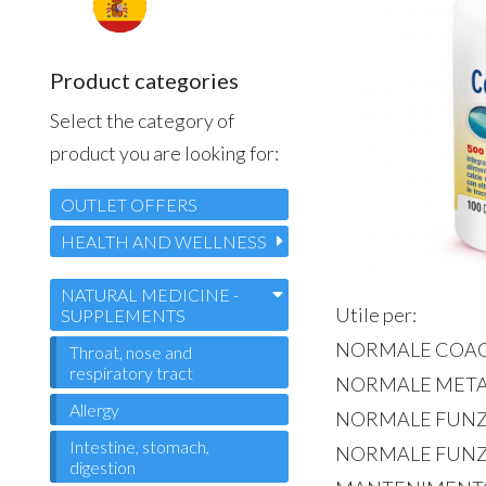
Product categories
Select the category of
product you are looking for:
OUTLET OFFERS
HEALTH AND WELLNESS
NATURAL MEDICINE -
Utile per:
SUPPLEMENTS
NORMALE COAG
Throat, nose and
respiratory tract
NORMALE META
Allergy
NORMALE FUNZ
Intestine, stomach,
NORMALE FUNZIO
digestion