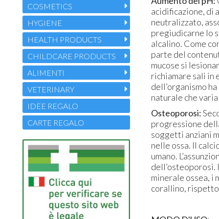
Aumento del pH:
COSMETICS
acidificazione, di
neutralizzato, ass
HYGIENE
pregiudicarne lo s
HEALTH PRODUCTS
alcalino. Come co
parte del contenuto
CHILDCARE PRODUCTS
mucose si lesionan
ALIMENTI
richiamare sali in 
dell’organismo ha n
VETERINARY
naturale che varia
IDEE REGALO
Osteoporosi:
Seco
CARTE REGALO
progressione della 
soggetti anziani m
nelle ossa. Il cal
umano. L’assunzion
dell’osteoporosi. 
minerale ossea, i 
corallino, rispetto