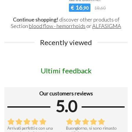
16
€
,90
18,60
Continue shopping!
discover other products of
Section
blood flow - hemorrhoids
or
ALFASIGMA
Recently viewed
Ultimi feedback
Our customers reviews
5.0
Arrivati perfetti e con una
Buongiorno, si sono rimasto
Espe