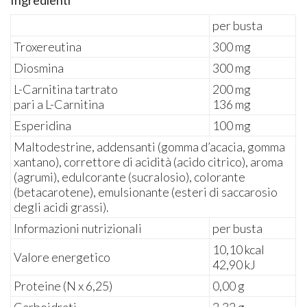
Ingredienti
per busta
Troxereutina
300 mg
Diosmina
300 mg
L-Carnitina tartrato
200 mg
pari a L-Carnitina
136 mg
Esperidina
100 mg
Maltodestrine, addensanti (gomma d’acacia, gomma
xantano), correttore di acidità (acido citrico), aroma
(agrumi), edulcorante (sucralosio), colorante
(betacarotene), emulsionante (esteri di saccarosio
degli acidi grassi).
Informazioni nutrizionali
per busta
10,10 kcal
Valore energetico
42,90 kJ
Proteine (N x 6,25)
0,00 g