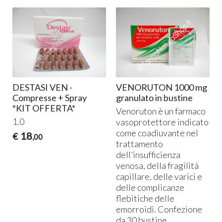
-
DESTASI VEN -
VENORUTON 1000 mg
Compresse + Spray
granulato in bustine
*KIT OFFERTA*
Venoruton è un farmaco
1.0
vasoprotettore indicato
come coadiuvante nel
18
€
,00
trattamento
dell’insufficienza
venosa, della fragilità
capillare, delle varici e
delle complicanze
flebitiche delle
emorroidi. Confezione
da 30 bustine.