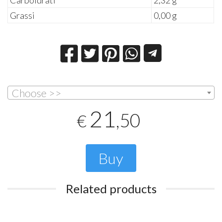
Carboidrati
2,32 g
Grassi
0,00 g
Choose >>
21
,50
€
Buy
Related products