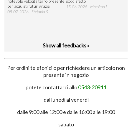
 an
notevole velocità terrò presente
soddisfatto
sod
per acquisti futuri grazie
15-06-2026 - Massimo L.
03-
 was
08-07-2026 - Stefania S.
M.
Show all feedbacks »
Per ordini telefonici o per richiedere un articolo non
presente in negozio
potete contattarci allo
0543-20911
dal lunedì al venerdì
dalle 9:00 alle 12:00 e dalle 16:00 alle 19:00
sabato