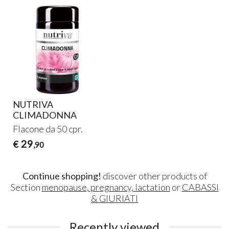
NUTRIVA
CLIMADONNA
Flacone da 50 cpr.
29
€
,90
Continue shopping!
discover other products of
Section
menopause, pregnancy, lactation
or
CABASSI
& GIURIATI
Recently viewed