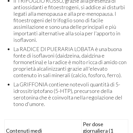
Il TRIFOGLIO ROSSO, grazie alla presenza di
antiossidanti e fitoestrogeni, si addice ai disturbi
legati alla menopausa e alla pre-menopausa. I
fitoestrogeni del trifoglio sono di facile
assimilazione e sono una delle principali e più
importanti alternative alla soia per l'apporto in
isoflavoni.
La RADICE DI PUERARIA LOBATA è una buona
fonte di isoflavoni (daidzeina, daidzina e
formonetina) e la radice è molto ricca di amido con
proprietà alcalinizzanti grazie all'elevato
contenuto in sali minerali (calcio, fosforo, ferro).
La GRIFFONIA contiene notevoli quantità di 5-
idrossitriptofano (5-HTP), precursore della
serotonina che è coinvolta nella regolazione del
tono d'umore.
Per dose
Contenuti medi
giornaliera (1