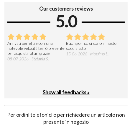
Our customers reviews
5.0
Arrivati perfetti e con una
Buongiorno, si sono rimasto
Espe
 an
notevole velocità terrò presente
soddisfatto
sod
per acquisti futuri grazie
15-06-2026 - Massimo L.
03-
 was
08-07-2026 - Stefania S.
M.
Show all feedbacks »
Per ordini telefonici o per richiedere un articolo non
presente in negozio