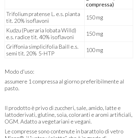
compressa)
Trifolium pratense L. e.s. pianta
150 mg
tit. 20% isoflavoni
Kudzu (Pueraria lobata WiIId)
150 mg
e.s. radice tit. 40% isoflavoni
Griffonia simplicifolia Baill e.s.
100 mg
semi tit. 20% 5-HTP
Modo d'uso:
assumere 1 compressa al giorno preferibilmente al
pasto.
Il prodotto è privo di zuccheri, sale, amido, latte e
lattoderivati, glutine, soia, coloranti e aromi artificiali,
OGM. Adatto a vegetariani e vegani.
Le compresse sono contenute in barattolo di vetro
Miron®, il “vetro violetto”, che è in grado di