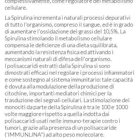
complessivamente, come regolatore del metabolismo
cellulare.
La Spirulina incrementa i naturali processi depurativi
di tutto l'organismo, compreso il sangue, ed è in grado
di aumentare l'ossidazione dei grassi del 10,5%. La
Spirulina stimolando il metabolismo cellulare
compensa le deficienze di una dieta squilibrata,
aumentando la resistenza fisica ed attivando i
meccanismi naturali di difesa dell'organismo.
I polisaccaridi estratti dalla Spirulina si sono
dimostrati efficaci nel regolare i processi infiammatori
e come sostegno al sistema immunitario: tale capacità
è dovuta alla modulazione della produzione di
citochine, importanti mediatori chimici per la
trasduzione dei segnali cellulari. La stimolazione dei
monociti da parte della Spirulina è tra le 100 e 1000
volte maggiore rispetto a quella indotta dai
polisaccaridi usati nelle immuno-terapie contro i
tumori, grazie alla presenza di un polisaccaride
('IMMUNLINA") ad alto peso molecolare.