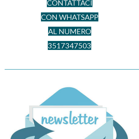
CONTATTACI
CON WHATSAPP
AL NUME​RO
3517347503
_____________________________________________________________