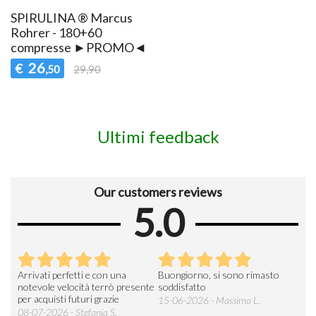
SPIRULINA ® Marcus
Rohrer - 180+60
compresse ►PROMO◄
26
€
,50
29,90
Ultimi feedback
Our customers reviews
5.0
Esperienza di acquisto molto
Si tratta del mio primo acquisto e
Vel
soddisfacente.
devo dire che sono rimasto
19-0
molto soddisfatto, sia per
03-06-2026 - CLAUDIA CRISTINA
l’immediata disponibilità dei pr ...
M.