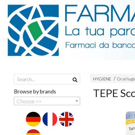
HYGIENE
Oral hyg
TEPE Scov
Browse by brands
Choose >>