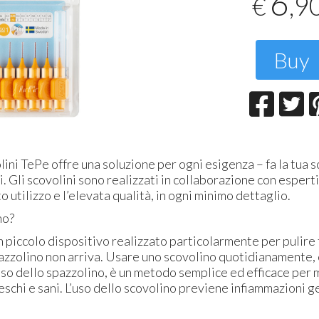
6
,9
€
Buongiorno, si sono rimasto
Esperienza di acquisto molto
S
esente
soddisfatto
soddisfacente.
d
m
15-06-2026 - Massimo L.
03-06-2026 - CLAUDIA CRISTINA
l
M.
Buy
2
ini TePe offre una soluzione per ogni esigenza – fa la tua sc
i. Gli scovolini sono realizzati in collaborazione con espert
o utilizzo e l’elevata qualità, in ogni minimo dettaglio.
no?
 piccolo dispositivo realizzato particolarmente per pulire t
pazzolino non arriva. Usare uno scovolino quotidianamente
so dello spazzolino, è un metodo semplice ed efficace per
eschi e sani. L’uso dello scovolino previene infiammazioni ge