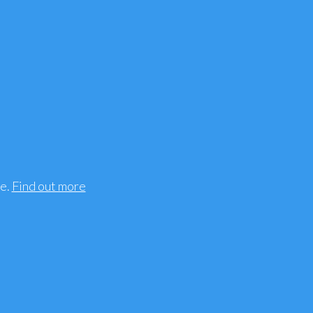
n cleanser
air Treatments
rs
ee.
Find out more