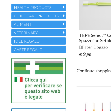
HEALTH PRODUCTS
CHILDCARE PRODUCTS
ALIMENTI
VETERINARY
TEPE Select™ 
Spazzolino Seto
IDEE REGALO
Blister 1 pezzo
CARTE REGALO
2
€
,90
Continue shoppin