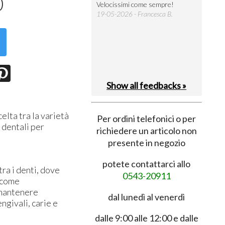
0
i tratta del mio primo acquisto e
Velocissimi come sempre!
Sempre tu
evo dire che sono rimasto
19-05-2026 - Francesca B.
18-05-202
olto soddisfatto, sia per
’immediata disponibilità dei pr ...
8-05-2026 - Davide
Show all feedbacks »
elta tra la varietà
Per ordini telefonici o per
i dentali per
richiedere un articolo non
presente in negozio
potete contattarci allo
ra i denti, dove
0543-20911
, come
 mantenere
dal lunedì al venerdì
ngivali, carie e
dalle 9:00 alle 12:00 e dalle