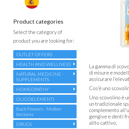
Great experience with
Arrivati perfetti e con una
Farmanatura Shop! I needed an
notevole velocità terrò pr
ro V.
urgent delivery to Malta, and
per acquisti futuri grazie
their customer service team was
08-07-2026 - Stefania S.
Product categories
really ...
13-07-2026 - Shaun A.
Select the category of
product you are looking for:
OUTLET OFFERS
HEALTH AND WELLNESS
La gamma di scovol
di misure e modell
NATURAL MEDICINE -
assicurare l’elevat
SUPPLEMENTS
Cos’è uno scovoli
HOMEOPATHY
Uno scovolino è un
OLIGOELEMENTI
un tradizionale s
Bach Flowers - Mother
complemento all’u
tinctures
gengive e denti fr
alito cattivo.
DRUGS