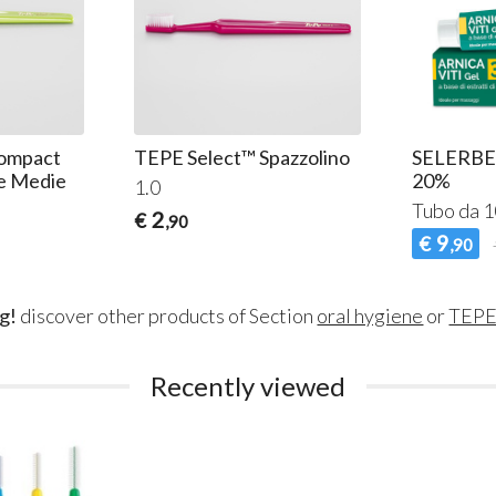
Compact
TEPE Select™ Spazzolino
SELERBE
le Medie
20%
1.0
Tubo da 1
2
€
,90
9
€
,90
g!
discover other products of Section
oral hygiene
or
TEP
Recently viewed