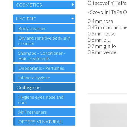
Gli scovolini TePe 
COSMETICS
- Scovolini TePe Or
HYGIENE
0,4 mm rosa
0,45 mm arancion
Body cleanser
0,5 mm rosso
Dry and sensitive body skin
0,6 mm blu
cleanser
0,7 mm giallo
0,8 mm verde
Shampoo - Conditioner -
Hair Treatments
Deodorants - Perfumes
Intimate hygiene
Oral hygiene
Hygiene eyes, nose and
ears
Air Fresheners
DETERSIVI NATURALI