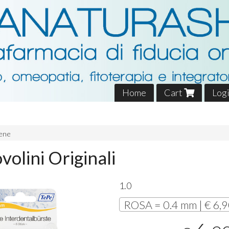
Home
Cart
Log
iene
olini Originali
1.0
ROSA = 0.4 mm | € 6,