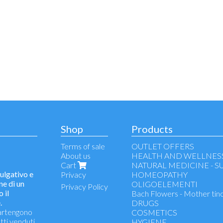
Shop
Products
Terms of sale
OUTLET OFFERS
About us
HEALTH AND WELLNES
Cart
NATURAL MEDICINE - 
lgativo e
Privacy
HOMEOPATHY
ne di un
OLIGOELEMENTI
Privacy Policy
 il
Bach Flowers - Mother tin
.
DRUGS
partengono
COSMETICS
tti venduti
HYGIENE