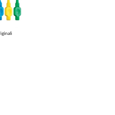
iginali