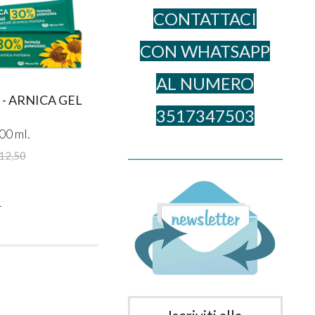
CONTATTACI
CON WHATSAPP
AL NUME​RO
 - ARNICA GEL
3517347503
00 ml.
______________________________________
12,50
E