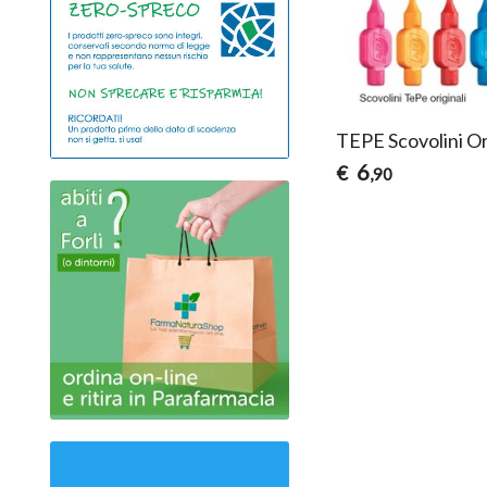
TEPE Scovolini Or
6
€
,90