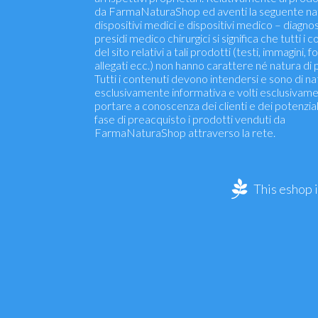
da FarmaNaturaShop ed aventi la seguente na
dispositivi medici e dispositivi medico – diagnost
presidi medico chirurgici si significa che tutti i 
del sito relativi a tali prodotti (testi, immagini, f
allegati ecc.) non hanno carattere né natura di p
Tutti i contenuti devono intendersi e sono di n
esclusivamente informativa e volti esclusivam
portare a conoscenza dei clienti e dei potenziali 
fase di preacquisto i prodotti venduti da
FarmaNaturaShop attraverso la rete.
This eshop 