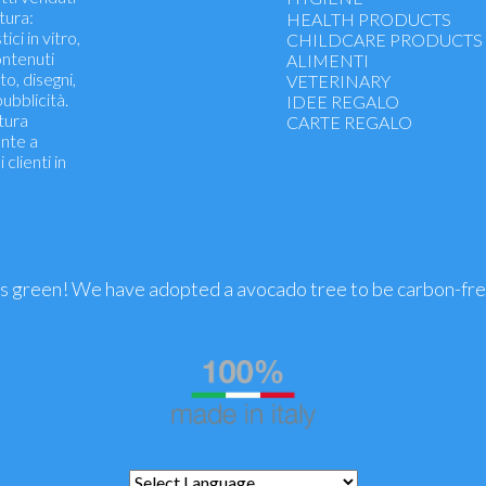
tura:
Body cleanser
HEALTH PRODUCTS
ici in vitro,
Dry and sensitive body ski
CHILDCARE PRODUCTS
contenuti
Shampoo - Conditioner - H
ALIMENTI
oto, disegni,
Deodorants - Perfumes
VETERINARY
ubblicità.
Intimate hygiene
IDEE REGALO
atura
Oral hygiene
CARTE REGALO
ente a
Hygiene eyes, nose and ea
clienti in
Air Fresheners
DETERSIVI NATURALI
is green! We have adopted a avocado tree to be carbon-fr