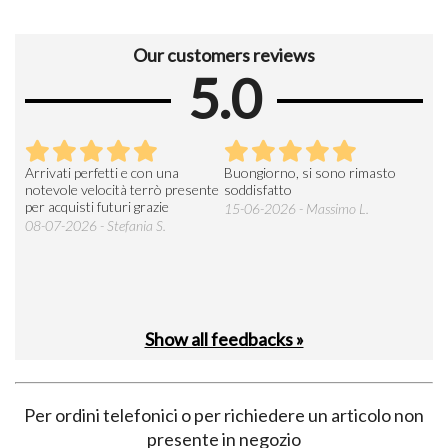
Our customers reviews
5.0
Arrivati perfetti e con una
Buongiorno, si sono rimasto
Espe
 an
notevole velocità terrò presente
soddisfatto
sod
per acquisti futuri grazie
15-06-2026 - Massimo L.
03-
 was
08-07-2026 - Stefania S.
M.
Show all feedbacks »
Per ordini telefonici o per richiedere un articolo non
presente in negozio