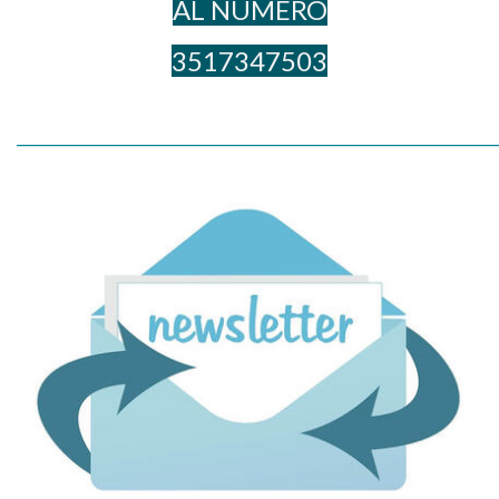
AL NUME​RO
3517347503
_____________________________________________________________