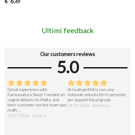
6
€
,49
Ultimi feedback
Our customers reviews
5.0
Great experience with
Arrivati perfetti e con una
Buo
Farmanatura Shop! I needed an
notevole velocità terrò presente
sod
urgent delivery to Malta, and
per acquisti futuri grazie
15-
their customer service team was
08-07-2026 - Stefania S.
really ...
13-07-2026 - Shaun A.