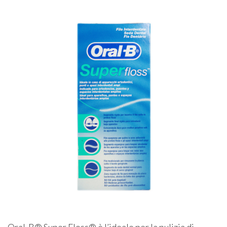
Oral-B® Super Floss® è l’ideale per la pulizia di