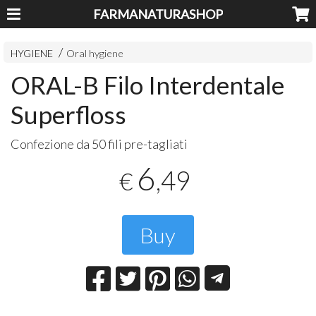
FARMANATURASHOP
HYGIENE
Oral hygiene
ORAL-B Filo Interdentale
Superfloss
Confezione da 50 fili pre-tagliati
6
,49
€
Buy