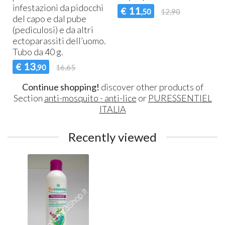
infestazioni da pidocchi
11
€
,50
12,90
del capo e dal pube
(pediculosi) e da altri
ectoparassiti dell’uomo.
Tubo da 40 g.
13
€
,90
16,65
Continue shopping!
discover other products of
Section
anti-mosquito - anti-lice
or
PURESSENTIEL
ITALIA
Recently viewed