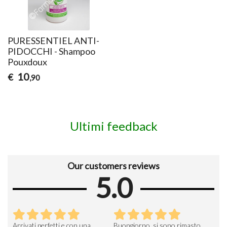
PURESSENTIEL ANTI-
PIDOCCHI - Shampoo
Pouxdoux
10
€
,90
Ultimi feedback
Our customers reviews
5.0
Arrivati perfetti e con una
Buongiorno, si sono rimasto
Espe