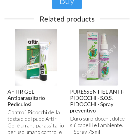
Buy
Related products
AFTIR GEL
PURESSENTIEL ANTI-
Antiparassitario
PIDOCCHI - S.O.S.
Pediculosi
PIDOCCHI - Spray
preventivo
Contro i Pidocchi della
Duro sui pidocchi, dolce
testa e del pube Aftir
sui capelli e l’ambiente.
Gel è un antiparassitario
– Spray 75 ml
per uso umano contro le