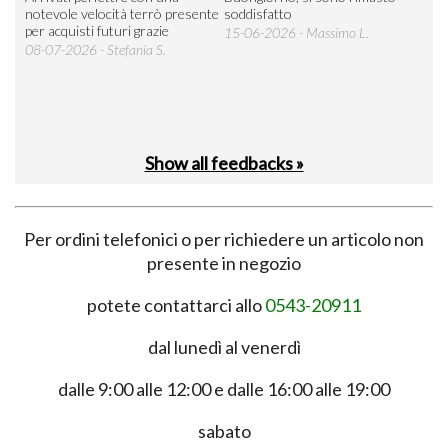
 an
notevole velocità terrò presente
soddisfatto
sod
per acquisti futuri grazie
15-06-2026 - Massimo L.
03-
 was
08-07-2026 - Stefania S.
M.
Show all feedbacks »
Per ordini telefonici o per richiedere un articolo non
presente in negozio
potete contattarci allo
0543-20911
dal lunedì al venerdì
dalle 9:00 alle 12:00 e dalle 16:00 alle 19:00
sabato