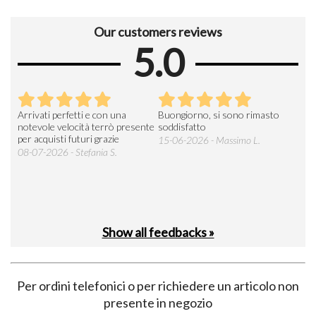
Our customers reviews
5.0
Arrivati perfetti e con una
Buongiorno, si sono rimasto
Espe
 an
notevole velocità terrò presente
soddisfatto
sod
per acquisti futuri grazie
15-06-2026 - Massimo L.
03-
 was
08-07-2026 - Stefania S.
M.
Show all feedbacks »
Per ordini telefonici o per richiedere un articolo non
presente in negozio