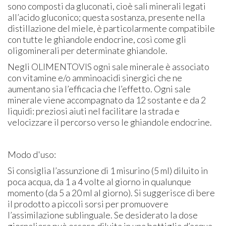
sono composti da gluconati, cioè sali minerali legati
all’acido gluconico; questa sostanza, presente nella
distillazione del miele, è particolarmente compatibile
con tutte le ghiandole endocrine, così come gli
oligominerali per determinate ghiandole.
Negli OLIMENTOVIS ogni sale minerale è associato
con vitamine e/o amminoacidi sinergici che ne
aumentano sia l’efficacia che l’effetto. Ogni sale
minerale viene accompagnato da 12 sostante e da 2
liquidi: preziosi aiuti nel facilitare la strada e
velocizzare il percorso verso le ghiandole endocrine.
Modo d'uso:
Si consiglia l’assunzione di 1 misurino (5 ml) diluito in
poca acqua, da 1 a 4 volte al giorno in qualunque
momento (da 5 a 20 ml al giorno). Si suggerisce di bere
il prodotto a piccoli sorsi per promuovere
l’assimilazione sublinguale. Se desiderato la dose
giornaliera può essere diluita in una bottiglia d’acqua