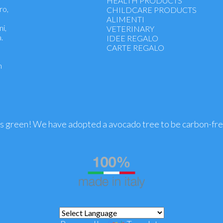
HEALTH PRODUCTS
ro,
Anxiety and Stress
CHILDCARE PRODUCTS
Ointments
ALIMENTI
ni,
Eye Drops
VETERINARY
.
Homeopathy children
IDEE REGALO
Rimedi Unici
CARTE REGALO
Tinture e Macerati
n
Menopausa - Gravidanza - Allatta
premestruale
Benessere Fegato, Reni, Apparato
Microcircolo - Emorroidi
Vertigini, Cinetosi
Funzione Articolare, Ossa, Dolori 
Cuore, Sistema Cardiovascolare
is green! We have adopted a avocado tree to be carbon-fr
Obesità - Diabete
Sistema nervoso centrale