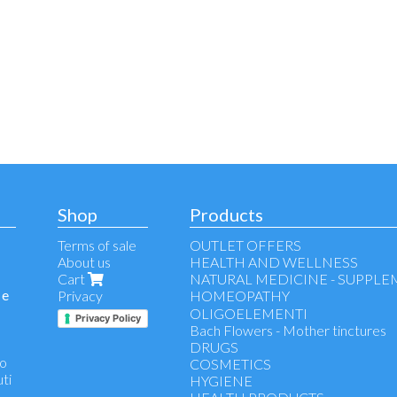
Shop
Products
Terms of sale
OUTLET OFFERS
About us
HEALTH AND WELLNESS
Cart
NATURAL MEDICINE - SUPPL
 e
Privacy
HOMEOPATHY
Voice, throat, respiratory tract
OLIGOELEMENTI
Privacy Policy
Allergy
Bach Flowers - Mother tinctures
Wellness stomach
DRUGS
no
Immuno defence
COSMETICS
uti
Antinflammatory
HYGIENE
Drainage and detox