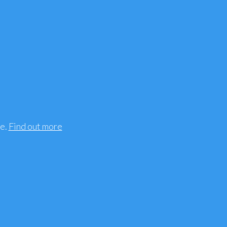
mento - Sindrome
 Uro-genitale
Muscolari, Traumi
ee.
Find out more