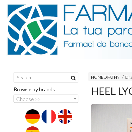
HOMEOPATHY
Dra
HEEL L
Browse by brands
Choose >>