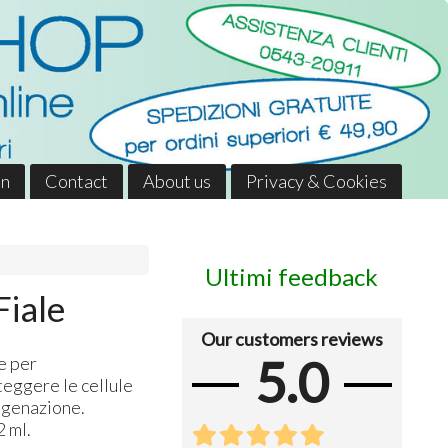
in
Contact
About us
Privacy & Cookies
Ultimi feedback
iale
Our customers reviews
5.0
e per
oteggere le cellule
sigenazione.
2 ml.