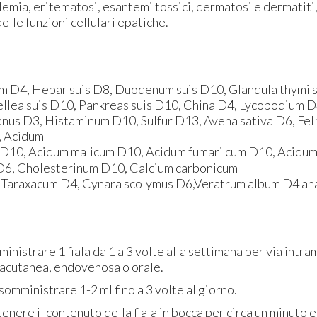
emia, eritematosi, esantemi tossici, dermatosi e dermatiti
elle funzioni cellulari epatiche.
 D4, Hepar suis D8, Duodenum suis D10, Glandula thymi s
fellea suis D10, Pankreas suis D10, China D4, Lycopodium 
nus D3, Histaminum D10, Sulfur D13, Avena sativa D6, Fel 
, Acidum
 D10, Acidum malicum D10, Acidum fumari cum D10, Acidum
D6, Cholesterinum D10, Calcium carbonicum
Taraxacum D4, Cynara scolymus D6,Veratrum album D4 ana 
ministrare 1 fiala da 1 a 3 volte alla settimana per via intr
racutanea, endovenosa o orale.
 somministrare 1-2 ml fino a 3 volte al giorno.
tenere il contenuto della fiala in bocca per circa un minuto e