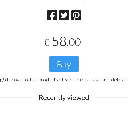
58
,00
€
Buy
g!
discover other products of Section
drainage and detox
o
Recently viewed