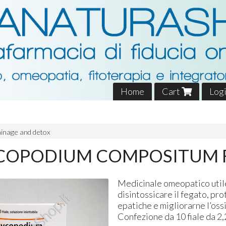
Home
Cart
Log
inage and detox
YCOPODIUM COMPOSITUM F
Medicinale omeopatico util
disintossicare il fegato, pr
epatiche e migliorarne l’os
Confezione da 10 fiale da 2,