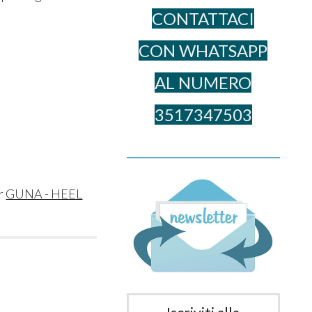
CONTATTACI
CON WHATSAPP
AL NUME​RO
3517347503
______________________________________
r
GUNA - HEEL