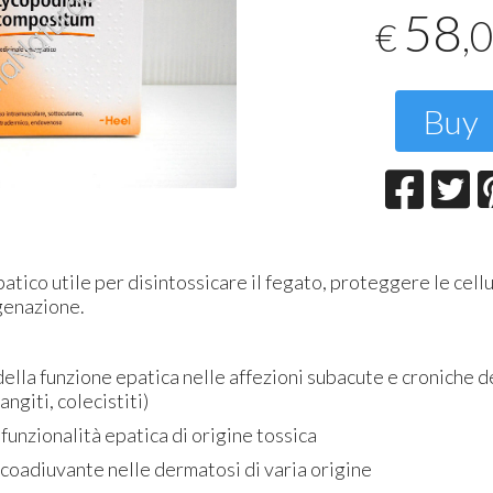
T
58
,
€
2
Buy
ico utile per disintossicare il fegato, proteggere le cell
igenazione.
ella funzione epatica nelle affezioni subacute e croniche d
angiti, colecistiti)
 funzionalità epatica di origine tossica
coadiuvante nelle dermatosi di varia origine