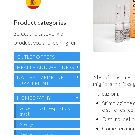
Product categories
Select the category of
product you are looking for:
OUTLET OFFERS
HEALTH AND WELLNESS
Medicinale omeopat
NATURAL MEDICINE -
SUPPLEMENTS
migliorarne l’oss
Indicazioni:
HOMEOPATHY
Stimolazione d
Voice, throat, respiratory
cistifellea (col
tract
Disturbi della
Allergy
Come terapia 
Wellness stomach