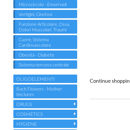
Microcircolo - Emorroidi
Vertigini, Cinetosi
Funzione Articolare, Ossa,
Dolori Muscolari, Traumi
Cuore, Sistema
Cardiovascolare
Obesità - Diabete
Sistema nervoso centrale
OLIGOELEMENTI
Continue shoppin
Bach Flowers - Mother
tinctures
DRUGS
COSMETICS
HYGIENE