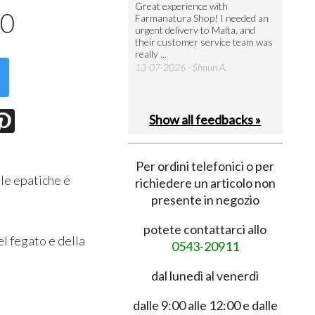
utto perfetto
Great experience with
Arrivati 
00
Farmanatura Shop! I needed an
notevole 
7-07-2026 - Ruggero V.
urgent delivery to Malta, and
per acquis
their customer service team was
08-07-202
really ...
13-07-2026 - Shaun A.
Show all feedbacks »
Per ordini telefonici o per
ule epatiche e
richiedere un articolo non
presente in negozio
potete contattarci allo
el fegato e della
0543-20911
dal lunedì al venerdì
dalle 9:00 alle 12:00 e dalle