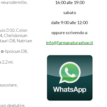
, neurodermite,
16:00 alle 19:00
sabato
dalle 9:00 alle 12:00
uis D10, Colon
oppure scrivendo a:
D4, Chelidonium
tauri D8, Natrium
info@farmanaturashop.it
 α-lipoicum D8,
2,2 ml.
amuscolare,
 poi deglutire.