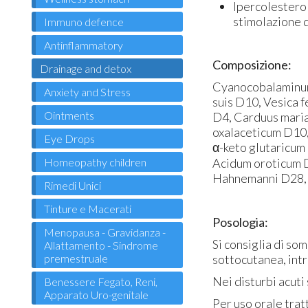
Ipercolesterol
stimolazione d
Immuno defence
Antinflammatory
Composizione:
Drainage and detox
Cyanocobalaminum
Anxiety and Stress
suis D10, Vesica 
Ointments
D4, Carduus maria
oxalaceticum D10
Eye Drops
α-keto glutaricum
Acidum oroticum 
Homeopathy children
Hahnemanni D28, 
Rimedi Unici
Tinture e Macerati
Posologia:
Menopausa - Gravidanza -
Si consiglia di som
Allattamento - Sindrome
sottocutanea, int
premestruale
Nei disturbi acuti
Benessere Fegato, Reni,
Apparato Uro-genitale
Per uso orale trat