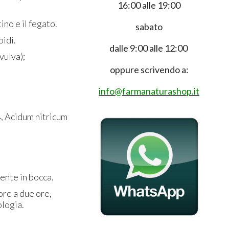
16:00 alle 19:00
ino e il fegato.
sabato
oidi.
dalle 9:00 alle 12:00
vulva);
oppure scrivendo a:
info@farmanaturashop.it
, Acidum nitricum
mente in bocca.
ore a due ore,
ologia.