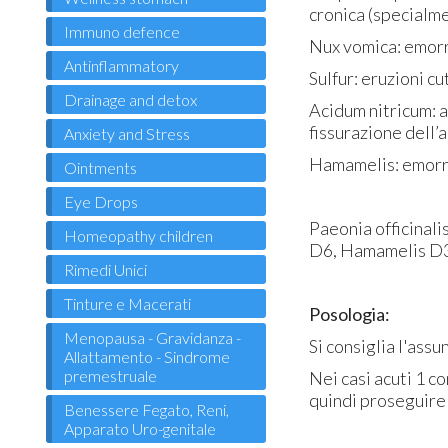
cronica (specialme
Immuno defence
Nux vomica: emorro
Antinflammatory
Sulfur: eruzioni c
Drainage and detox
Acidum nitricum: a
fissurazione dell’
Anxiety and Stress
Hamamelis: emorro
Ointments
Eye Drops
Paeonia officinal
Homeopathy children
D6, Hamamelis D3
Rimedi Unici
Tinture e Macerati
Posologia:
Menopausa - Gravidanza -
Si consiglia l'ass
Allattamento - Sindrome
premestruale
Nei casi acuti 1 c
quindi proseguire 
Benessere Fegato, Reni,
Apparato Uro-genitale