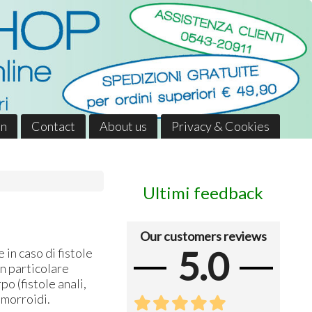
in
Contact
About us
Privacy & Cookies
Ultimi feedback
Our customers reviews
5.0
in caso di fistole
 in particolare
po (fistole anali,
emorroidi.