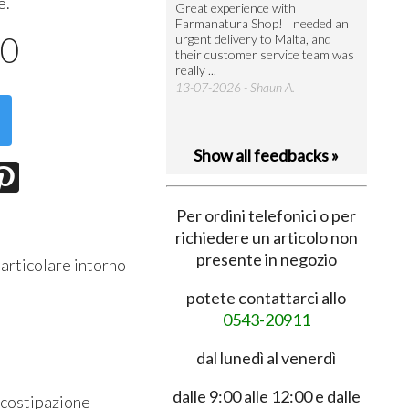
e.
utto perfetto
Great experience with
Arrivati 
Farmanatura Shop! I needed an
notevole 
7-07-2026 - Ruggero V.
50
urgent delivery to Malta, and
per acquis
their customer service team was
08-07-202
really ...
13-07-2026 - Shaun A.
Show all feedbacks »
Per ordini telefonici o per
richiedere un articolo non
presente in negozio
 particolare intorno
potete contattarci allo
0543-20911
dal lunedì al venerdì
dalle 9:00 alle 12:00 e dalle
; costipazione