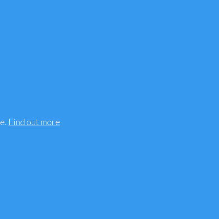
mento - Sindrome
 Uro-genitale
Muscolari, Traumi
ee.
Find out more