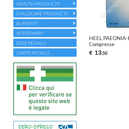
HEALTH PRODUCTS
CHILDCARE PRODUCTS
ALIMENTI
VETERINARY
HEEL PAEONIA-
IDEE REGALO
Compresse
13
€
CARTE REGALO
,50