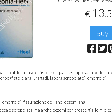
Confezione da 50 compress
T
2
13
,
€
Buy
co utile in caso di fistole di qualsiasi tipo sulla pelle, in
corpo (fistole anali, ragadi, labbra screpolate); emorroidi.
: emorroidi; fissurazione dell’ano; eczemi anali.
ecca e screpolata, ma anche eczemi con croste giallo miele