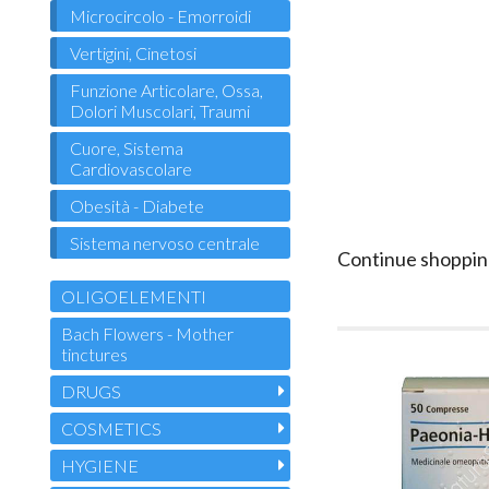
Microcircolo - Emorroidi
Vertigini, Cinetosi
Funzione Articolare, Ossa,
Dolori Muscolari, Traumi
Cuore, Sistema
Cardiovascolare
Obesità - Diabete
Sistema nervoso centrale
Continue shoppin
OLIGOELEMENTI
Bach Flowers - Mother
tinctures
DRUGS
COSMETICS
HYGIENE