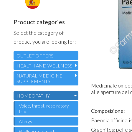
Product categories
Select the category of
product you are looking for:
OUTLET OFFERS
HEALTH AND WELLNESS
NATURAL MEDICINE -
SUPPLEMENTS
Medicinale omeopati
alle aperture del 
HOMEOPATHY
Voice, throat, respiratory
Composizione:
tract
Paeonia officinalis
Allergy
Graphites: pelle s
Wellness stomach