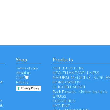
Shop
Products
Terms of sale
OUTLET OFFERS
About us
HEALTH AND WELLNESS
Cart
NATURAL MEDICINE - SUPPL
 e
Privacy
HOMEOPATHY
Voice, throat, respiratory tract
OLIGOELEMENTI
Privacy Policy
Allergy
Bach Flowers - Mother tinctures
Wellness stomach
DRUGS
no
Immuno defence
COSMETICS
uti
Antinflammatory
HYGIENE
Drainage and detox