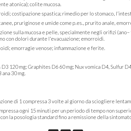
nte atonica); colite mucosa.
idi; costipazione spastica; rimedio per lo stomaco, l’intest
utanee, pruriginose e umide come p.es., prurito anale, emorr
zione sulla mucosa e pelle, specialmente negli orifizi (ano– 
ano con dolori durante l'evacuazione; emorroidi.
idi; emorragie venose; infiammazione e ferite.
is D3 120 mg; Graphites D6 60 mg; Nux vomica D4, Sulfur D4
 ana 30 mg.
unzione di 1 compressa 3 volte al giorno da sciogliere lenta
ompressa ogni 15 minuti per un periodo di tempo non superi
con la posologia standard fino a remissione della sintomat