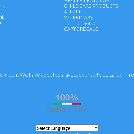
HEALTH PRODUCTS
ro,
Anxiety and Stress
CHILDCARE PRODUCTS
Ointments
ALIMENTI
ni,
Eye Drops
VETERINARY
.
Homeopathy children
IDEE REGALO
Rimedi Unici
CARTE REGALO
Tinture e Macerati
n
Menopausa - Gravidanza - Allatta
premestruale
Benessere Fegato, Reni, Apparato
Microcircolo - Emorroidi
Vertigini, Cinetosi
Funzione Articolare, Ossa, Dolori 
Cuore, Sistema Cardiovascolare
is green! We have adopted a avocado tree to be carbon-fr
Obesità - Diabete
Sistema nervoso centrale