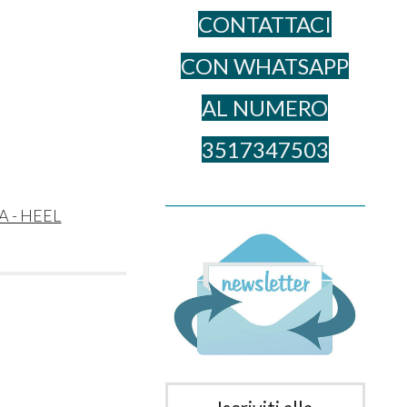
CONTATTACI
CON WHATSAPP
AL NUME​RO
3517347503
______________________________________
 - HEEL