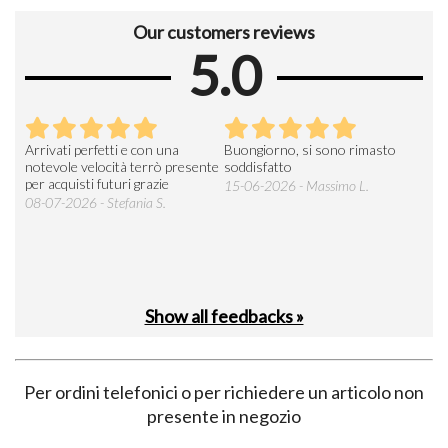
Our customers reviews
5.0
Arrivati perfetti e con una
Buongiorno, si sono rimasto
Espe
 an
notevole velocità terrò presente
soddisfatto
sod
per acquisti futuri grazie
15-06-2026 - Massimo L.
03-
 was
08-07-2026 - Stefania S.
M.
Show all feedbacks »
Per ordini telefonici o per richiedere un articolo non
presente in negozio