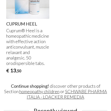
CUPRUM HEEL
Cuprum® Heel is a
homeopathic medicine
with effective action
anticonvulsant, muscle
relaxant and
analgesic. 50
orodispersible tabs.
13
€
,50
Continue shopping!
discover other products of
Section
homeopathy children
or
SCHWABE PHARMA
ITALIA - LOACKER REMEDIA
Recently viewed