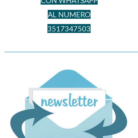
CON WHATSAPP
AL NUME​RO
3517347503
_____________________________________________________________