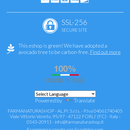
SSL-256
SECURE SITE
This eshop is green! We have adopted a
avocado tree to be carbon-free.
Find out more
Powered by
Translate
FARMANATURASHOP - AL.PI. S.r.l.s. - P.Iva 04061740405
Viale Vittorio Veneto, 95/97 - 47122 FORLI' (FC) - Italy -
0543-20911 -
info@farmanaturashop.it
Ecommerce creato con
Scontrino.com