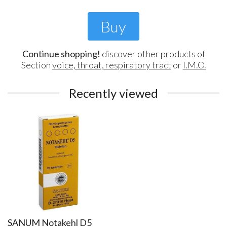
Buy
Continue shopping!
discover other products of
Section
voice, throat, respiratory tract
or
I.M.O.
Recently viewed
SANUM Notakehl D5