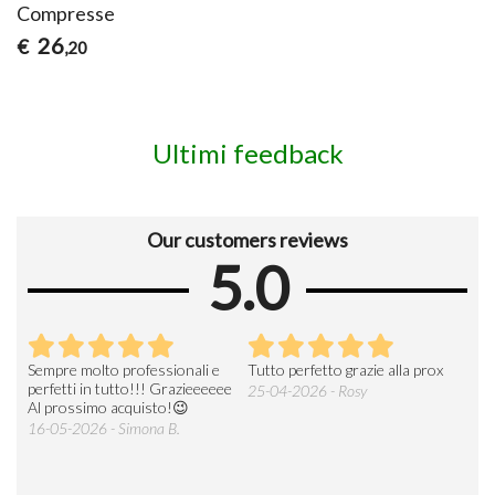
Compresse
26
€
,20
Ultimi feedback
Our customers reviews
5.0
rox
Tutto perfetto , grazie mille .
Prezzi sempre al top,servizio
Riacquisterò da voi !!
super
20-04-2026 - Mariacristina R.
19-04-2026 - Alieto R.