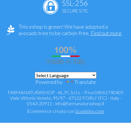
SSL-256
SECURE SITE
This eshop is green! We have adopted a
avocado tree to be carbon-free.
Find out more
Powered by
Translate
FARMANATURASHOP - AL.PI. S.r.l.s. - P.Iva 04061740405
Viale Vittorio Veneto, 95/97 - 47122 FORLI' (FC) - Italy -
0543-20911 -
info@farmanaturashop.it
Ecommerce creato con
Scontrino.com