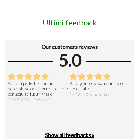
Ultimi feedback
Our customers reviews
5.0
Arrivati perfetti e con una
Buongiorno, si sono rimasto
Espe
 an
notevole velocità terrò presente
soddisfatto
sod
per acquisti futuri grazie
15-06-2026 - Massimo L.
03-
 was
08-07-2026 - Stefania S.
M.
Show all feedbacks »