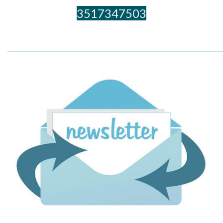
3517347503
_____________________________________________________________