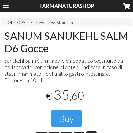
FARMANATURASHOP
HOMEOPATHY
Wellness stomach
SANUM SANUKEHL SALM
D6 Gocce
Sanukehl Salm è un rimedio omeopatico costituito da
polisaccaridi con azione di apteni, indicato in caso di
stati infiammatori del tratto gastrointestinale.
Flacone da 10 ml.
35
,60
€
Buy