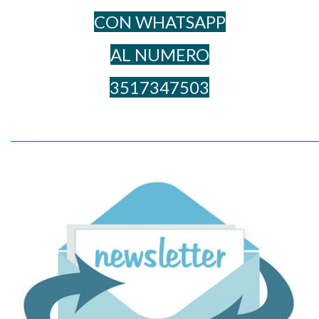
CON WHATSAPP
AL NUME​RO
3517347503
_____________________________________________________________