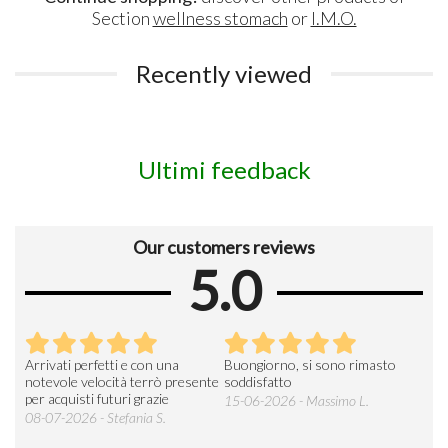
Section
wellness stomach
or
I.M.O.
Recently viewed
Ultimi feedback
Our customers reviews
5.0
Arrivati perfetti e con una
Buongiorno, si sono rimasto
Espe
 an
notevole velocità terrò presente
soddisfatto
sod
per acquisti futuri grazie
15-06-2026 - Massimo L.
03-
 was
08-07-2026 - Stefania S.
M.