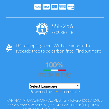
SSL-256
SECURE SITE
This eshop is green! We have adopted a
avocado tree to be carbon-free.
Find out more
Powered by
Translate
FARMANATURASHOP - AL.PI. S.r.l.s. - P.Iva 04061740405
Viale Vittorio Veneto, 95/97 - 47122 FORLI' (FC) - Italy -