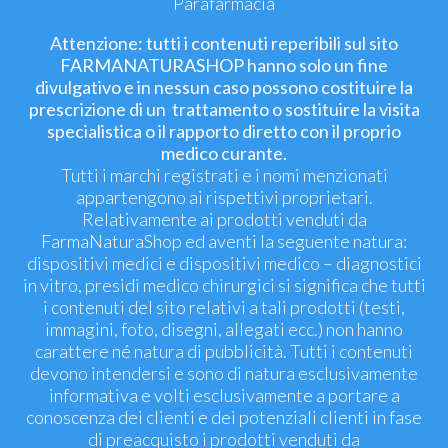
Parafarmacia
Attenzione: tutti i contenuti reperibili sul sito
FARMANATURASHOP hanno solo un fine
divulgativo e in nessun caso possono costituire la
prescrizione di un trattamento o sostituire la visita
specialistica o il rapporto diretto con il proprio
medico curante.
Tutti i marchi registrati e i nomi menzionati
appartengono ai rispettivi proprietari.
Relativamente ai prodotti venduti da
FarmaNaturaShop ed aventi la seguente natura:
dispositivi medici e dispositivi medico – diagnostici
in vitro, presidi medico chirurgici si significa che tutti
i contenuti del sito relativi a tali prodotti (testi,
immagini, foto, disegni, allegati ecc.) non hanno
carattere né natura di pubblicità. Tutti i contenuti
devono intendersi e sono di natura esclusivamente
informativa e volti esclusivamente a portare a
conoscenza dei clienti e dei potenziali clienti in fase
di preacquisto i prodotti venduti da