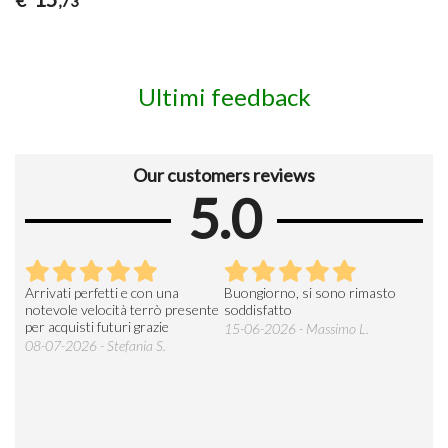
,73
Ultimi feedback
Our customers reviews
5.0
Arrivati perfetti e con una
Buongiorno, si sono rimasto
Espe
 an
notevole velocità terrò presente
soddisfatto
sod
per acquisti futuri grazie
15-06-2026 - Massimo L.
03-
 was
08-07-2026 - Stefania S.
M.