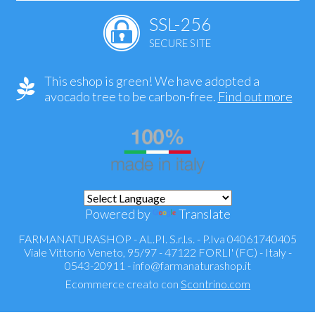
SSL-256
SECURE SITE
This eshop is green! We have adopted a
avocado tree to be carbon-free.
Find out more
Powered by
Translate
FARMANATURASHOP - AL.PI. S.r.l.s. - P.Iva 04061740405
Viale Vittorio Veneto, 95/97 - 47122 FORLI' (FC) - Italy -
0543-20911 -
info@farmanaturashop.it
Ecommerce creato con
Scontrino.com