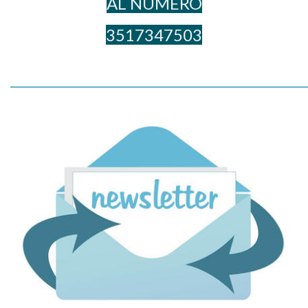
AL NUME​RO
3517347503
_____________________________________________________________