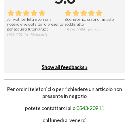
Arrivati perfetti e con una
Buongiorno, si sono rimasto
Espe
 an
notevole velocità terrò presente
soddisfatto
sod
per acquisti futuri grazie
15-06-2026 - Massimo L.
03-
 was
08-07-2026 - Stefania S.
M.
Show all feedbacks »
Per ordini telefonici o per richiedere un articolo non
presente in negozio
potete contattarci allo
0543-20911
dal lunedì al venerdì