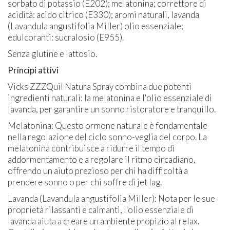
sorbato di potassio (E202); melatonina; correttore di
acidità: acido citrico (E330); aromi naturali, lavanda
(Lavandula angustifolia Miller) olio essenziale;
edulcoranti: sucralosio (E955).
Senza glutine e lattosio.
Principi attivi
Vicks ZZZQuil Natura Spray combina due potenti
ingredienti naturali: la melatonina e l'olio essenziale di
lavanda, per garantire un sonno ristoratore e tranquillo.
Melatonina: Questo ormone naturale è fondamentale
nella regolazione del ciclo sonno-veglia del corpo. La
melatonina contribuisce a ridurre il tempo di
addormentamento e a regolare il ritmo circadiano,
offrendo un aiuto prezioso per chi ha difficoltà a
prendere sonno o per chi soffre di jet lag.
Lavanda (Lavandula angustifolia Miller): Nota per le sue
proprietà rilassanti e calmanti, l'olio essenziale di
lavanda aiuta a creare un ambiente propizio al relax.