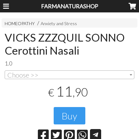
FARMANATURASHOP
HOMEOPATHY
Anxiety and Stress
VICKS ZZZQUIL SONNO
Cerottini Nasali
1.0
Choose >>
11
,90
€
Buy