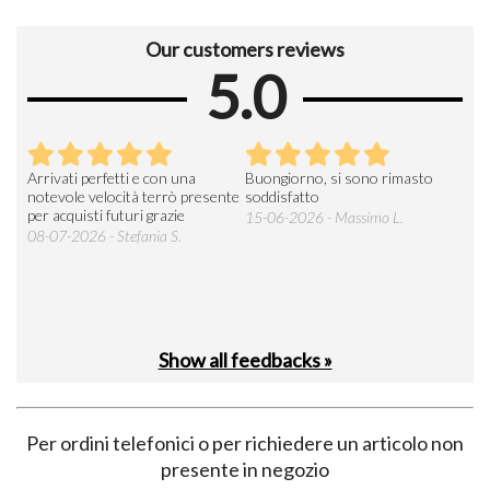
Our customers reviews
5.0
Arrivati perfetti e con una
Buongiorno, si sono rimasto
Espe
 an
notevole velocità terrò presente
soddisfatto
sod
per acquisti futuri grazie
15-06-2026 - Massimo L.
03-
 was
08-07-2026 - Stefania S.
M.
Show all feedbacks »
Per ordini telefonici o per richiedere un articolo non
presente in negozio