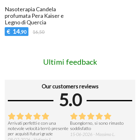
Nasoterapia Candela
profumata Pera Kaiser e
Legno di Quercia
14
€
,90
16,50
Ultimi feedback
Our customers reviews
5.0
Arrivati perfetti e con una
Buongiorno, si sono rimasto
Espe
 an
notevole velocità terrò presente
soddisfatto
sod
per acquisti futuri grazie
15-06-2026 - Massimo L.
03-
 was
08-07-2026 - Stefania S.
M.