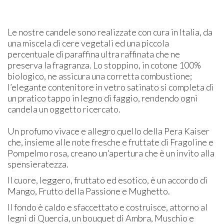
​Le nostre candele sono realizzate con cura in Italia, da
una miscela di cere vegetali ed una piccola
percentuale di paraffina ultra raffinata che ne
preserva la fragranza. Lo stoppino, in cotone 100%
biologico, ne assicura una corretta combustione;
l’elegante contenitore in vetro satinato si completa di
un pratico tappo in legno di faggio, rendendo ogni
candela un oggetto ricercato.
Un profumo vivace e allegro quello della Pera Kaiser
che, insieme alle note fresche e fruttate di Fragoline e
Pompelmo rosa, creano un'apertura che è un invito alla
spensieratezza.
Il cuore, leggero, fruttato ed esotico, è un accordo di
Mango, Frutto della Passione e Mughetto.
Il fondo è caldo e sfaccettato e costruisce, attorno al
legni di Quercia, un bouquet di Ambra, Muschio e