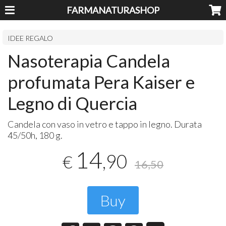
FARMANATURASHOP
IDEE REGALO
Nasoterapia Candela
profumata Pera Kaiser e
Legno di Quercia
Candela con vaso in vetro e tappo in legno. Durata
45/50h, 180 g.
14
,90
€
16,50
Buy