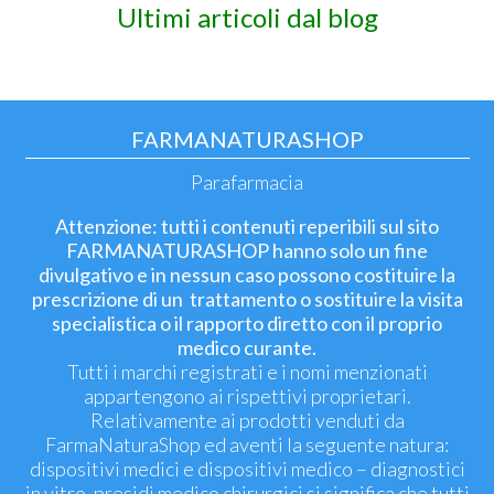
Ultimi articoli dal blog
FARMANATURASHOP
Parafarmacia
Attenzione: tutti i contenuti reperibili sul sito
FARMANATURASHOP hanno solo un fine
divulgativo e in nessun caso possono costituire la
prescrizione di un trattamento o sostituire la visita
specialistica o il rapporto diretto con il proprio
medico curante.
Tutti i marchi registrati e i nomi menzionati
appartengono ai rispettivi proprietari.
Relativamente ai prodotti venduti da
FarmaNaturaShop ed aventi la seguente natura:
dispositivi medici e dispositivi medico – diagnostici
in vitro, presidi medico chirurgici si significa che tutti