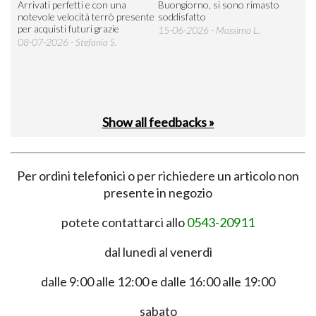
Arrivati perfetti e con una
Buongiorno, si sono rimasto
Espe
 an
notevole velocità terrò presente
soddisfatto
sod
per acquisti futuri grazie
15-06-2026 - Massimo L.
03-
 was
08-07-2026 - Stefania S.
M.
Show all feedbacks »
Per ordini telefonici o per richiedere un articolo non
presente in negozio
potete contattarci allo
0543-20911
dal lunedì al venerdì
dalle 9:00 alle 12:00 e dalle 16:00 alle 19:00
sabato