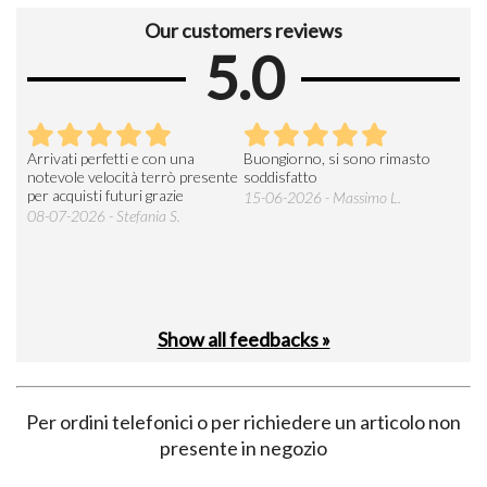
Our customers reviews
5.0
Arrivati perfetti e con una
Buongiorno, si sono rimasto
Espe
 an
notevole velocità terrò presente
soddisfatto
sod
per acquisti futuri grazie
15-06-2026 - Massimo L.
03-
 was
08-07-2026 - Stefania S.
M.
Show all feedbacks »
Per ordini telefonici o per richiedere un articolo non
presente in negozio