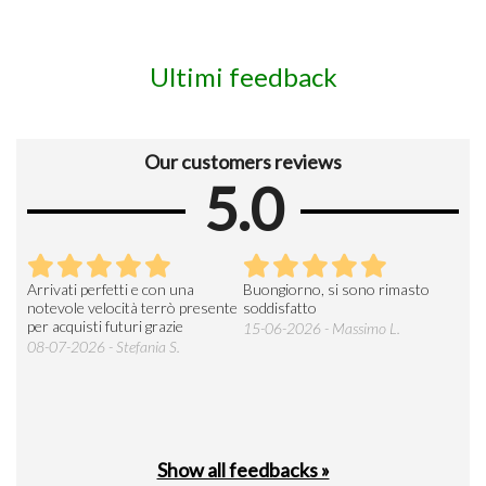
Ultimi feedback
Our customers reviews
5.0
Arrivati perfetti e con una
Buongiorno, si sono rimasto
Espe
 an
notevole velocità terrò presente
soddisfatto
sod
per acquisti futuri grazie
15-06-2026 - Massimo L.
03-
 was
08-07-2026 - Stefania S.
M.
Show all feedbacks »