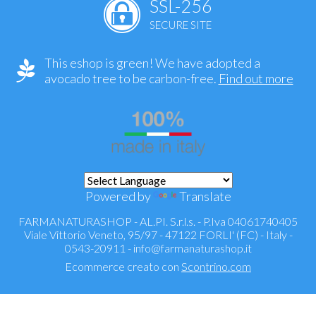
SSL-256
SECURE SITE
This eshop is green! We have adopted a
avocado tree to be carbon-free.
Find out more
Powered by
Translate
FARMANATURASHOP - AL.PI. S.r.l.s. - P.Iva 04061740405
Viale Vittorio Veneto, 95/97 - 47122 FORLI' (FC) - Italy -
0543-20911 -
info@farmanaturashop.it
Ecommerce creato con
Scontrino.com