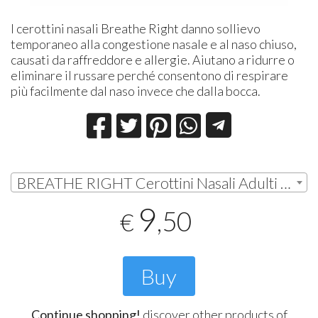
I cerottini nasali Breathe Right danno sollievo
temporaneo alla congestione nasale e al naso chiuso,
causati da raffreddore e allergie. Aiutano a ridurre o
eliminare il russare perché consentono di respirare
più facilmente dal naso invece che dalla bocca.
BREATHE RIGHT Cerottini Nasali Adulti Pelli Normali 10 cerotti | € 9,50
9
,50
€
Buy
Continue shopping!
discover other products of