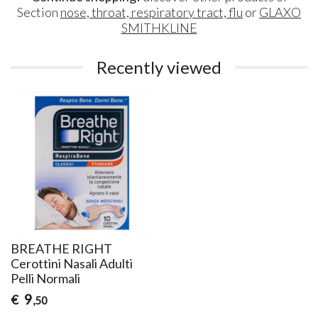
Section
nose, throat, respiratory tract, flu
or
GLAXO
SMITHKLINE
Recently viewed
BREATHE RIGHT
Cerottini Nasali Adulti
Pelli Normali
9
€
,50