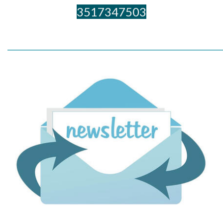
3517347503
_____________________________________________________________