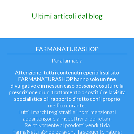
Ultimi articoli dal blog
FARMANATURASHOP
Parafarmacia
Attenzione: tutti i contenuti reperibili sul sito
FARMANATURASHOP hanno solo un fine
divulgativo e in nessun caso possono costituire la
prescrizione di un trattamento o sostituire la visita
specialistica o il rapporto diretto con il proprio
medico curante.
Tutti i marchi registrati e i nomi menzionati
appartengono ai rispettivi proprietari.
Relativamente ai prodotti venduti da
FarmaNaturaShop ed aventi la seguente natura: