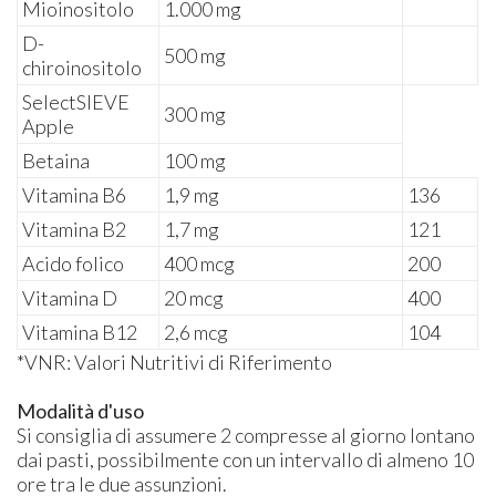
Mioinositolo
1.000 mg
D-
500 mg
chiroinositolo
SelectSIEVE
300 mg
Apple
Betaina
100 mg
Vitamina B6
1,9 mg
136
Vitamina B2
1,7 mg
121
Acido folico
400 mcg
200
Vitamina D
20 mcg
400
Vitamina B12
2,6 mcg
104
*VNR: Valori Nutritivi di Riferimento
Modalità d'uso
Si consiglia di assumere 2 compresse al giorno lontano
dai pasti, possibilmente con un intervallo di almeno 10
ore tra le due assunzioni.