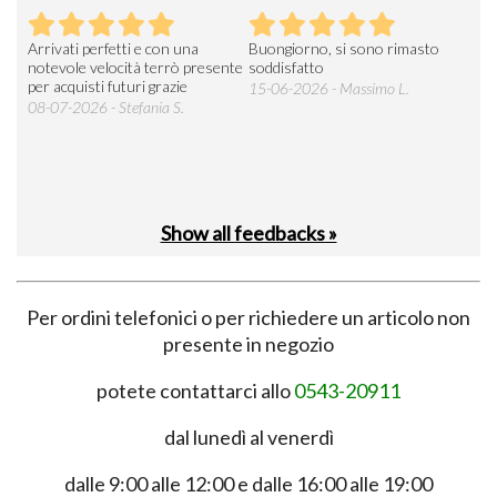
Arrivati perfetti e con una
Buongiorno, si sono rimasto
Espe
 an
notevole velocità terrò presente
soddisfatto
sod
per acquisti futuri grazie
15-06-2026 - Massimo L.
03-
 was
08-07-2026 - Stefania S.
M.
Show all feedbacks »
Per ordini telefonici o per richiedere un articolo non
presente in negozio
potete contattarci allo
0543-20911
dal lunedì al venerdì
dalle 9:00 alle 12:00 e dalle 16:00 alle 19:00