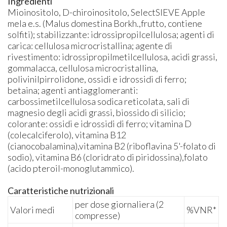
Ingredienti
Mioinositolo, D-chiroinositolo, SelectSIEVE Apple
mela e.s. (Malus domestina Borkh.,frutto, contiene
solfiti); stabilizzante: idrossipropilcellulosa; agenti di
carica: cellulosa microcristallina; agente di
rivestimento: idrossipropilmetilcellulosa, acidi grassi,
gommalacca, cellulosa microcristallina,
polivinilpirrolidone, ossidi e idrossidi di ferro;
betaina; agenti antiagglomeranti:
carbossimetilcellulosa sodica reticolata, sali di
magnesio degli acidi grassi, biossido di silicio;
colorante: ossidi e idrossidi di ferro; vitamina D
(colecalciferolo), vitamina B12
(cianocobalamina),vitamina B2 (riboflavina 5'-folato di
sodio), vitamina B6 (cloridrato di piridossina),folato
(acido pteroil-monoglutammico).
Caratteristiche nutrizionali
per dose giornaliera (2
Valori medi
%VNR*
compresse)