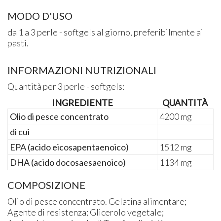
MODO D'USO
da 1 a 3 perle - softgels al giorno, preferibilmente ai
pasti.
INFORMAZIONI NUTRIZIONALI
Quantità per 3 perle - softgels:
INGREDIENTE
QUANTITÀ
Olio di pesce concentrato
4200 mg
di cui
EPA (acido eicosapentaenoico)
1512 mg
DHA (acido docosaesaenoico)
1134 mg
COMPOSIZIONE
Olio di pesce concentrato. Gelatina alimentare;
Agente di resistenza; Glicerolo vegetale;