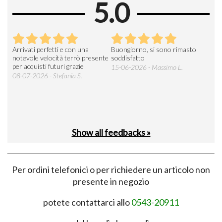
5.0
Arrivati perfetti e con una
Buongiorno, si sono rimasto
Espe
 an
notevole velocità terrò presente
soddisfatto
sod
per acquisti futuri grazie
15-06-2026 - Massimo L.
03-
 was
08-07-2026 - Stefania S.
M.
Show all feedbacks »
Per ordini telefonici o per richiedere un articolo non
presente in negozio
potete contattarci allo
0543-20911