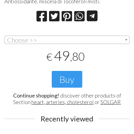
Antiossidante. miscela di Tocoferoli misti.
Choose >>
49
,80
€
Buy
Continue shopping!
discover other products of
Section
heart, arteries, cholesterol
or
SOLGAR
Recently viewed