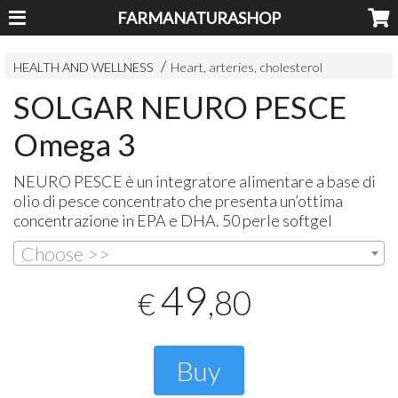
FARMANATURASHOP
HEALTH AND WELLNESS
Heart, arteries, cholesterol
SOLGAR NEURO PESCE
Omega 3
NEURO
PESCE
è un integratore alimentare a base di
olio di pesce concentrato che presenta un’ottima
concentrazione in
EPA
e
DHA
. 50 perle softgel
Choose >>
49
,80
€
Buy