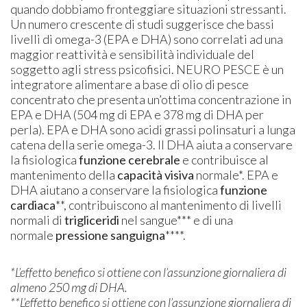
quando dobbiamo fronteggiare situazioni stressanti.
Un numero crescente di studi suggerisce che bassi
livelli di omega-3 (EPA e DHA) sono correlati ad una
maggior reattività e sensibilità individuale del
soggetto agli stress psicofisici. NEURO PESCE è un
integratore alimentare a base di olio di pesce
concentrato che presenta un’ottima concentrazione in
EPA e DHA (504 mg di EPA e 378 mg di DHA per
perla). EPA e DHA sono acidi grassi polinsaturi a lunga
catena della serie omega-3. Il DHA aiuta a conservare
la fisiologica
funzione cerebrale
e contribuisce al
mantenimento della
capacità visiva
normale*. EPA e
DHA aiutano a conservare la fisiologica
funzione
cardiaca
**, contribuiscono al mantenimento di livelli
normali di
trigliceridi
nel sangue*** e di una
normale
pressione sanguigna
****.
*L’effetto benefico si ottiene con l’assunzione giornaliera di
almeno 250 mg di DHA.
**L’effetto benefico si ottiene con l’assunzione giornaliera di