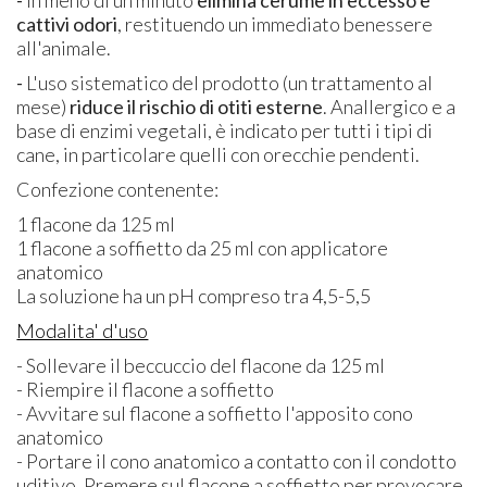
-
In meno di un minuto
elimina cerume in eccesso e
cattivi odori
, restituendo un immediato benessere
all'animale.
-
L'uso sistematico del prodotto (un trattamento al
mese)
riduce il rischio di otiti esterne
. Anallergico e a
base di enzimi vegetali, è indicato per tutti i tipi di
cane, in particolare quelli con orecchie pendenti.
Confezione contenente:
1 flacone da 125 ml
1 flacone a soffietto da 25 ml con applicatore
anatomico
La soluzione ha un pH compreso tra 4,5-5,5
Modalita' d'uso
- Sollevare il beccuccio del flacone da 125 ml
- Riempire il flacone a soffietto
- Avvitare sul flacone a soffietto l'apposito cono
anatomico
- Portare il cono anatomico a contatto con il condotto
uditivo. Premere sul flacone a soffietto per provocare