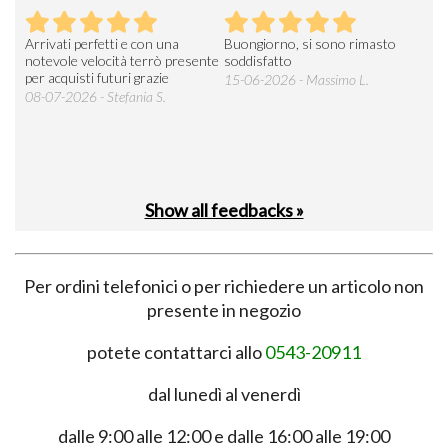
Arrivati perfetti e con una
Buongiorno, si sono rimasto
Espe
 an
notevole velocità terrò presente
soddisfatto
sod
per acquisti futuri grazie
15-06-2026 - Massimo L.
03-
 was
08-07-2026 - Stefania S.
M.
Show all feedbacks »
Per ordini telefonici o per richiedere un articolo non
presente in negozio
potete contattarci allo
0543-20911
dal lunedì al venerdì
dalle 9:00 alle 12:00 e dalle 16:00 alle 19:00