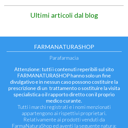
Ultimi articoli dal blog
FARMANATURASHOP
Parafarmacia
Attenzione: tutti i contenuti reperibili sul sito
FARMANATURASHOP hanno solo un fine
divulgativo e in nessun caso possono costituire la
prescrizione di un trattamento o sostituire la visita
specialistica o il rapporto diretto con il proprio
medico curante.
Tutti i marchi registrati e i nomi menzionati
appartengono ai rispettivi proprietari.
Relativamente ai prodotti venduti da
FarmaNaturaShop ed aventi la seguente natura: