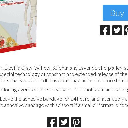
T
2
Buy
 Devil’s Claw, Willow, Sulphur and Lavender, help allevia
special technology of constant and extended release of the
ntees the NODOL’s adhesive bandage action for more than 
oloring agents or preservatives. Does not stain and is not
 Leave the adhesive bandage for 24 hours, and later apply a 
he adhesive bandage with scissors if a smaller format is ne