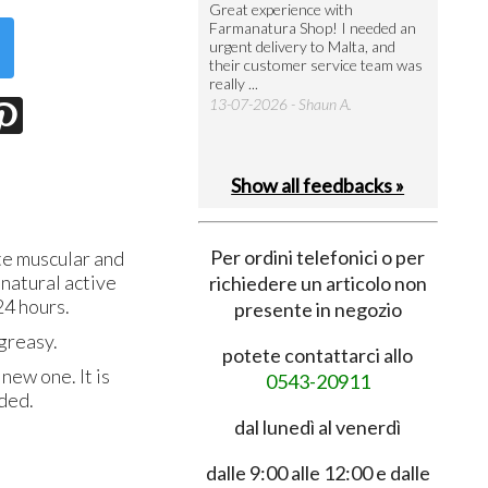
utto perfetto
Great experience with
Arrivati 
Farmanatura Shop! I needed an
notevole 
7-07-2026 - Ruggero V.
urgent delivery to Malta, and
per acquis
their customer service team was
08-07-202
really ...
13-07-2026 - Shaun A.
Show all feedbacks »
Per ordini telefonici o per
te muscular and
 natural active
richiedere un articolo non
24 hours.
presente in negozio
 greasy.
potete contattarci allo
new one. It is
0543-20911
eded.
dal lunedì al venerdì
dalle 9:00 alle 12:00 e dalle