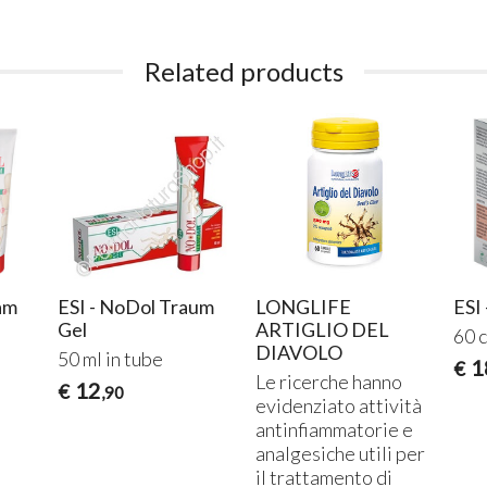
Related products
am
ESI - NoDol Traum
LONGLIFE
ESI
Gel
ARTIGLIO DEL
60 c
DIAVOLO
50 ml in tube
1
€
Le ricerche hanno
12
€
,90
evidenziato attività
antinfiammatorie e
analgesiche utili per
il trattamento di