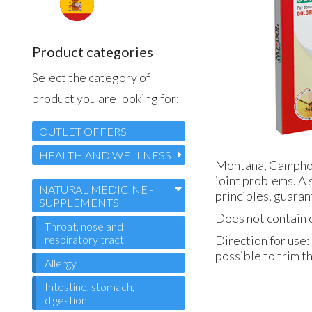
Product categories
Select the category of
product you are looking for:
OUTLET OFFERS
HEALTH AND WELLNESS
Montana, Camphor,
joint problems. A 
NATURAL MEDICINE -
principles, guara
SUPPLEMENTS
Does not contain c
Throat, nose and
respiratory tract
Direction for use:
possible to trim t
Allergy
Intestine, stomach,
digestion