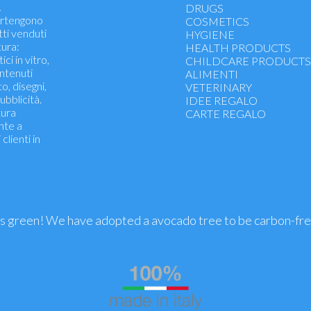
.
Vitamins, minerals, iron
DRUGS
partengono
Energtics, tonics
COSMETICS
tti venduti
Functionality urinary tract
HYGIENE
ura:
Antioxidants - immune def
HEALTH PRODUCTS
ci in vitro,
Cholesterol, arteries, hear
CHILDCARE PRODUCT
ontenuti
Weight control, weight los
ALIMENTI
to, disegni,
Drainage and detox
VETERINARY
ubblicità.
Blood flow - Hemorrhoids
IDEE REGALO
tura
Psychological well-being - 
CARTE REGALO
nte a
Memory and concentratio
clienti in
Muscle pain, joint function
Prostate
Menopause, pregnancy, lac
Probiotics
Sport
Health skin and eyes
Hands, nails, hair
is green! We have adopted a avocado tree to be carbon-fr
Wellness legs
Oli Essenziali