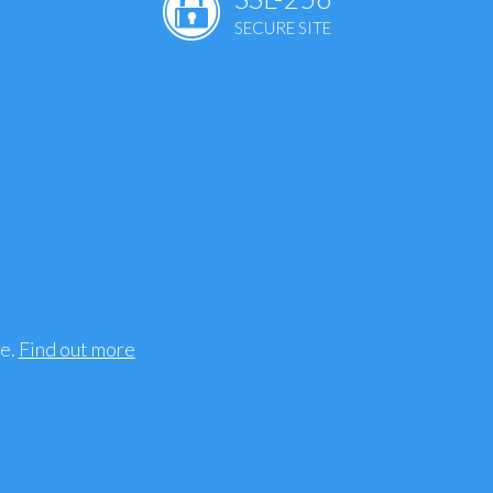
SECURE SITE
ence
t
S
s
sleep
n
, bones
tation
ee.
Find out more