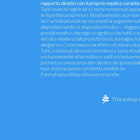
rapporto diretto con il proprio medico curante
Tutti i marchi registrati e i nomi menzionati ap
ai rispettivi proprietari. Relativamente ai prodo
da FarmaNaturaShop ed aventi la seguente nat
dispositivi medici e dispositivi medico – diagnosti
presidi medico chirurgici si significa che tutti i c
del sito relativi a tali prodotti (testi, immagini, fo
allegati ecc.) non hanno carattere né natura di p
Tutti i contenuti devono intendersi e sono di na
esclusivamente informativa e volti esclusivame
portare a conoscenza dei clienti e dei potenziali 
fase di preacquisto i prodotti venduti da
FarmaNaturaShop attraverso la rete.
This eshop 