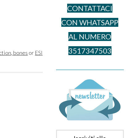
CONTATTACI
CON WHATSAPP
AL NUME​RO
3517347503
nction, bones
or
ESI
______________________________________