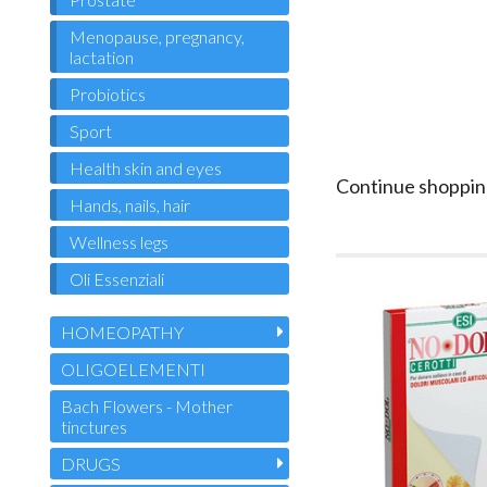
Menopause, pregnancy,
lactation
Probiotics
Sport
Health skin and eyes
Continue shoppin
Hands, nails, hair
Wellness legs
Oli Essenziali
HOMEOPATHY
OLIGOELEMENTI
Bach Flowers - Mother
tinctures
DRUGS