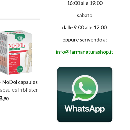
16:00 alle 19:00
sabato
dalle 9:00 alle 12:00
oppure scrivendo a:
info@farmanaturashop.it
 - NoDol capsules
ESI - NoDol Devil's
ESI - NoDol C
Claw gel
apsules in blister
50 ml in tube
100 ml in tube
8
17
€
,90
,90
13
€
,90