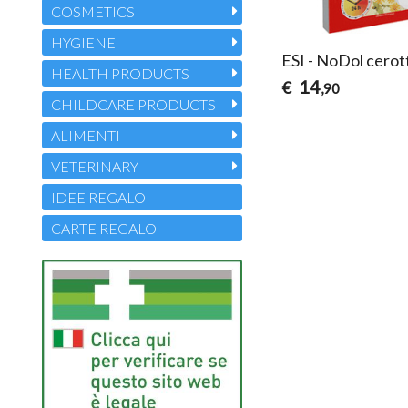
COSMETICS
HYGIENE
ESI - NoDol cerot
HEALTH PRODUCTS
14
€
,90
CHILDCARE PRODUCTS
ALIMENTI
VETERINARY
IDEE REGALO
CARTE REGALO