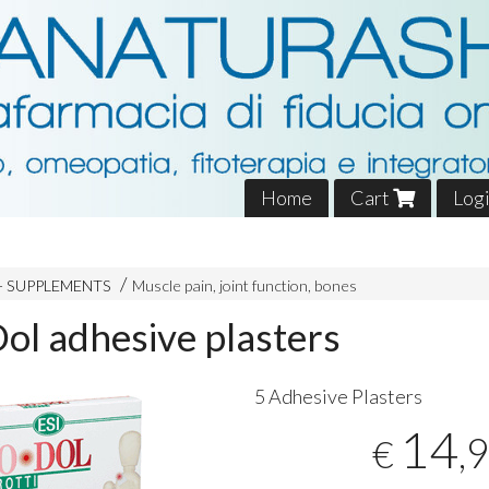
Home
Cart
Log
- SUPPLEMENTS
Muscle pain, joint function, bones
Dol adhesive plasters
5 Adhesive Plasters
14
,
€