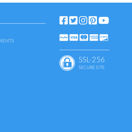
EMENTS
SSL-256
SECURE SITE
mento - Sindrome
 Uro-genitale