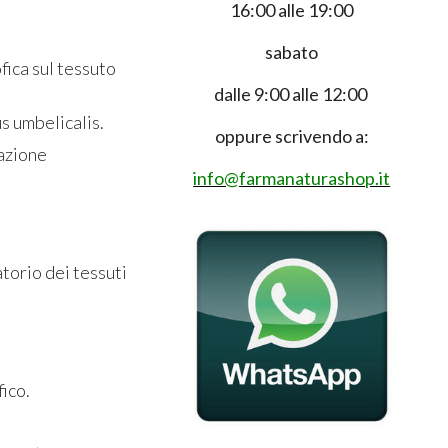
16:00 alle 19:00
sabato
ofica sul tessuto
dalle 9:00 alle 12:00
us umbelicalis.
oppure scrivendo a:
 azione
info@farmanaturashop.it
torio dei tessuti
fico.