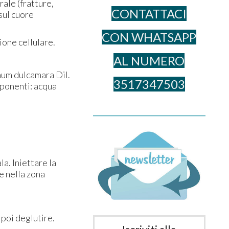
rale (fratture,
CONTATTACI
 sul cuore
CON WHATSAPP
ione cellulare.
AL NUME​RO
num dulcamara Dil.
3517347503
mponenti: acqua
______________________________________
la. Iniettare la
e nella zona
 poi deglutire.