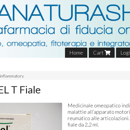
Home
Cart
Log
inflammatory
L T Fiale
Medicinale omeopatico indic
malattie all’apparato motorio
reumatico alle articolazioni
fiale da 2,2 ml.