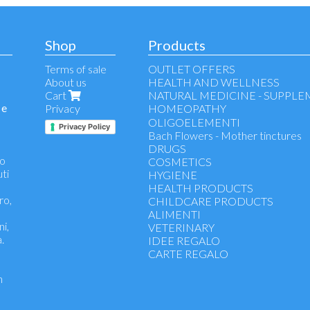
Shop
Products
Terms of sale
OUTLET OFFERS
About us
HEALTH AND WELLNESS
Cart
NATURAL MEDICINE - SUPPL
 e
Privacy
HOMEOPATHY
Voice, throat, respiratory tract
OLIGOELEMENTI
Privacy Policy
Allergy
Bach Flowers - Mother tinctures
Wellness stomach
DRUGS
no
Immuno defence
COSMETICS
uti
Antinflammatory
HYGIENE
Drainage and detox
HEALTH PRODUCTS
ro,
Anxiety and Stress
CHILDCARE PRODUCTS
Ointments
ALIMENTI
ni,
Eye Drops
VETERINARY
.
Homeopathy children
IDEE REGALO
Rimedi Unici
CARTE REGALO
Tinture e Macerati
n
Menopausa - Gravidanza - Allatta
premestruale
Benessere Fegato, Reni, Apparato