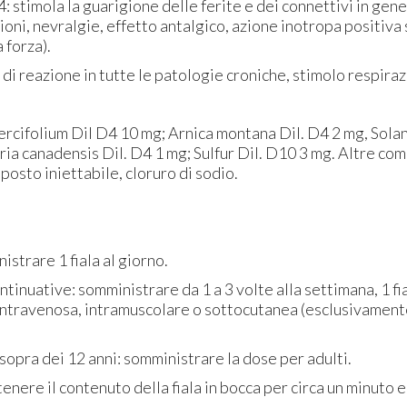
 stimola la guarigione delle ferite e dei connettivi in gene
sioni, nevralgie, effetto antalgico, azione inotropa positiva
 forza).
 di reazione in tutte le patologie croniche, stimolo respiraz
rcifolium Dil D4 10 mg; Arnica montana Dil. D4 2 mg, Sola
ia canadensis Dil. D4 1 mg; Sulfur Dil. D10 3 mg. Altre co
posto iniettabile, cloruro di sodio.
istrare 1 fiala al giorno.
tinuative: somministrare da 1 a 3 volte alla settimana, 1 fia
 intravenosa, intramuscolare o sottocutanea (esclusivament
i sopra dei 12 anni: somministrare la dose per adulti.
tenere il contenuto della fiala in bocca per circa un minuto e