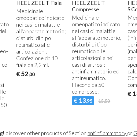
HEEL ZEEL T Fiale
HEEL ZEEL T
HE
Compresse
S C
Medicinale
Medicinale
Med
omeopatico indicato
cato
omeopatico indicato
ome
nei casi di malattie
dei
nei casi di malattie
caso
all’apparato motorio;
all’apparato motorio,
(in
disturbi di tipo
disturbi di tipo
peri
reumatico alle
teo-
reumatico alle
(mal
articolazioni.
articolazioni e nei
per
Confezione da 10
rico
casi di artrosi;
spe
fiale da 2,2 ml.
antinfiammatorio ed
cal
52
€
,00
antireumatico.
Con
si
Flacone da 50
com
lle
compresse.
1
€
lla
13
€
,95
15,50
 50
g!
discover other products of Section
antinflammatory
or
G