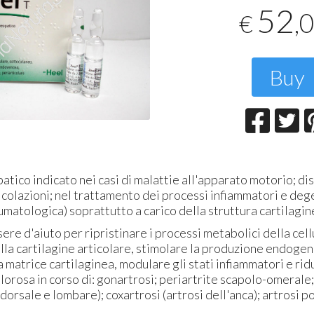
T
52
,
€
2
Buy
ico indicato nei casi di malattie all'apparato motorio; dis
icolazioni; nel trattamento dei processi infiammatori e deg
eumatologica) soprattutto a carico della struttura cartilagin
ere d'aiuto per ripristinare i processi metabolici della cell
la cartilagine articolare, stimolare la produzione endoge
 matrice cartilaginea, modulare gli stati infiammatori e rid
orosa in corso di: gonartrosi; periartrite scapolo-omerale
 dorsale e lombare); coxartrosi (artrosi dell'anca); artrosi p