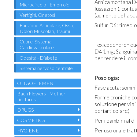
Arnica montana D4:
Microcircolo - Emorroidi
lussazioni), contu
(aumento della sua
Vertigini, Cinetosi
Sulfur D6: rimedio
Funzione Articolare, Ossa,
Dolori Muscolari, Traumi
Cuore, Sistema
Toxicodendron que
Cardiovascolare
D4 1 mg; Sanguinar
per rendere il com
Obesità - Diabete
Sistema nervoso centrale
Posologia:
OLIGOELEMENTI
Fase acuta: sommin
Bach Flowers - Mother
Forme croniche con
tinctures
soluzione per via
DRUGS
periarticolare).
Per i bambini al d
COSMETICS
Per uso orale trat
HYGIENE