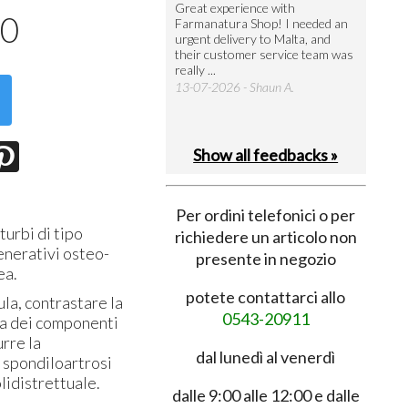
utto perfetto
Great experience with
Arrivati 
00
Farmanatura Shop! I needed an
notevole 
7-07-2026 - Ruggero V.
urgent delivery to Malta, and
per acquis
their customer service team was
08-07-202
really ...
13-07-2026 - Shaun A.
Show all feedbacks »
Per ordini telefonici o per
turbi di tipo
richiedere un articolo non
enerativi osteo-
presente in negozio
ea.
potete contattarci allo
ula, contrastare la
0543-20911
na dei componenti
urre la
dal lunedì al venerdì
; spondiloartrosi
olidistrettuale.
dalle 9:00 alle 12:00 e dalle