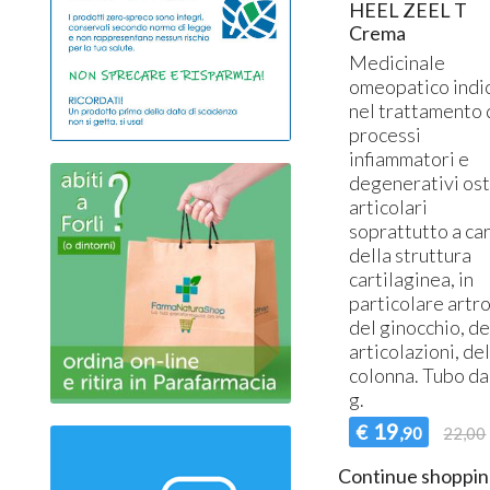
HEEL ZEEL T
Crema
Medicinale
omeopatico indi
nel trattamento 
processi
infiammatori e
degenerativi os
articolari
soprattutto a ca
della struttura
cartilaginea, in
particolare artro
del ginocchio, de
articolazioni, de
colonna. Tubo da
g.
19
€
,90
22,00
Continue shoppin