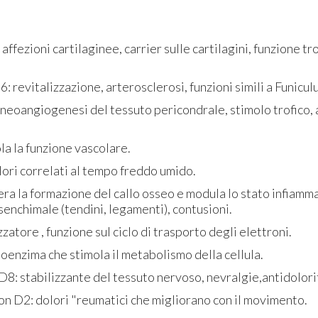
affezioni cartilaginee, carrier sulle cartilagini, funzione tr
: revitalizzazione, arterosclerosi, funzioni simili a Funicul
 neoangiogenesi del tessuto pericondrale, stimolo trofico,
a la funzione vascolare.
ori correlati al tempo freddo umido.
a la formazione del callo osseo e modula lo stato infiamma
enchimale (tendini, legamenti), contusioni.
zatore , funzione sul ciclo di trasporto degli elettroni.
nzima che stimola il metabolismo della cellula.
 D8: stabilizzante del tessuto nervoso, nevralgie,antidolori
n D2: dolori "reumatici che migliorano con il movimento.