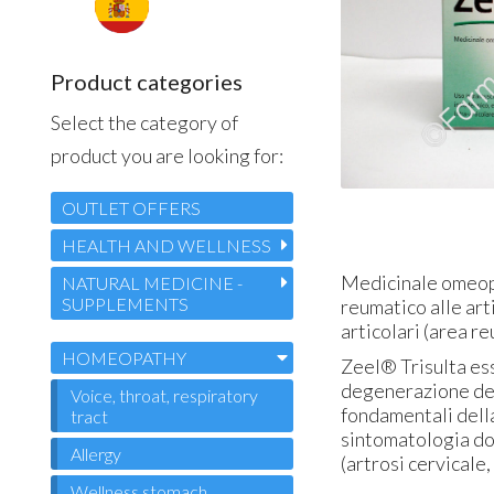
Product categories
Select the category of
product you are looking for:
OUTLET OFFERS
HEALTH AND WELLNESS
Medicinale omeopat
NATURAL MEDICINE -
SUPPLEMENTS
reumatico alle art
articolari (area r
HOMEOPATHY
Zeel® Trisulta ess
degenerazione del
Voice, throat, respiratory
fondamentali della
tract
sintomatologia dol
Allergy
(artrosi cervicale,
Wellness stomach