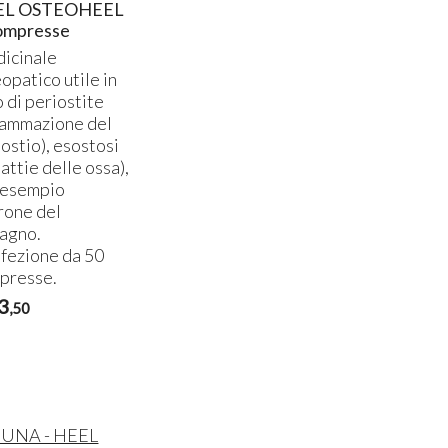
EL OSTEOHEEL
ompresse
icinale
opatico utile in
 di periostite
fiammazione del
ostio), esostosi
attie delle ossa),
 esempio
rone del
cagno.
fezione da 50
presse.
3
,50
UNA - HEEL