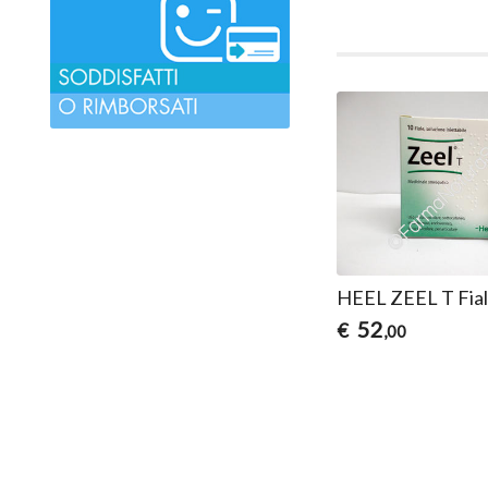
HEEL ZEEL T Fia
52
€
,00