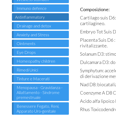
Immuno defence
Composizione:
Antinflammatory
Cartilago suis D6: 
cartilagineo.
Drainage and detox
Embryo Tot Suis D6
Anxiety and Stress
Placenta Suis D6 :
Ointments
rivitalizzante.
Eye Drops
Solanum D3: stimol
Homeopathy children
Dulcamara D3: dol
Rimedi Unici
Symphytum: acceler
di derivazione mes
Tinture e Macerati
Nad D8: biocataliz
Menopausa - Gravidanza -
Coenzyme A D8 Coe
Allattamento - Sindrome
premestruale
Acido alfa lipoico
Benessere Fegato, Reni,
Rhus Toxicodendro
Apparato Uro-genitale