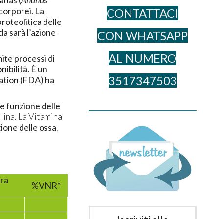
anas (
Ananas
 corporei. La
CONTATTACI
roteolitica delle
da sarà l’azione
CON WHATSAPP
AL NUME​RO
ite processi di
nibilità. È un
3517347503
ration (FDA) ha
le funzione delle
______________________________________
olina. La Vitamina
ione delle ossa
.
era
%VNR*