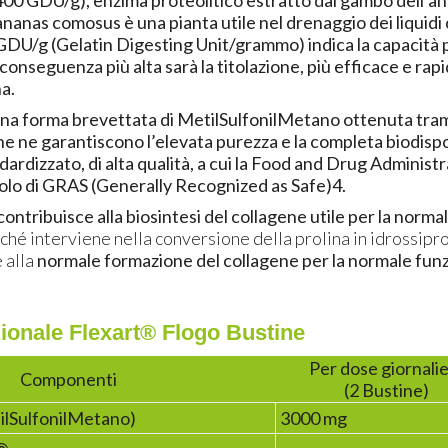
400 GDU/g), enzima proteolitico estratto dal gambo dell’an
L’ananas comosus è una pianta utile nel drenaggio dei liquidi
 GDU/g (Gelatin Digesting Unit/grammo) indica la capacità p
conseguenza più alta sarà la titolazione, più efficace e rapi
na.
una forma brevettata di MetilSulfonilMetano ottenuta tram
che ne garantiscono l’elevata purezza e la completa biodispo
ardizzato, di alta qualità, a cui la Food and Drug Administ
titolo di GRAS (Generally Recognized as Safe)
4
.
contribuisce alla
biosintesi del collagene utile per la norma
iché interviene nella conversione della prolina in idrossipr
 alla
normale formazione del collagene per la normale funz
zionale Flexart® Flogo Bustine
Per dose giornali
Componenti
(2 Bustine)
lSulfonilMetano)
3000 mg