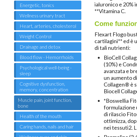
ialuronico e 20% 
Energetic, tonics
**Vitamina C.
Wellness urinary tract
Come funzion
Heart, arteries, cholesterol
Flexart Flogo bus
Weight Control
cartilagini
** ed è 
Drainage and detox
di tali nutrienti:
Blood flow - Hemorrhoids
BioCell Coll
(10%) e Condr
Psychological well-being -
avanzata e bre
sleep
un aumento di
Cognitive dysfunction,
Collagen® è st
memory, concentration
Biocell Colla
Muscle pain, joint function,
*Boswellia F
bone
formulazione u
di rilascio Fi
Health of the mouth
ottimizza, dop
Caring hands, nails and hair
nei tessuti
2
. 
Wellness eyes and skin