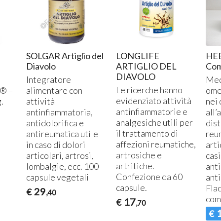
SOLGAR Artiglio del
LONGLIFE
HEE
Diavolo
ARTIGLIO DEL
Com
DIAVOLO
Integratore
Med
Le ricerche hanno
® –
alimentare con
ome
evidenziato attività
.
attività
nei 
antinfiammatorie e
antinfiammatoria,
all
analgesiche utili per
antidolorifica e
dist
il trattamento di
antireumatica utile
reu
affezioni reumatiche,
in caso di dolori
arti
artrosiche e
articolari, artrosi,
casi
artritiche.
lombalgie, ecc. 100
ant
Confezione da 60
capsule vegetali
ant
capsule.
Fla
29
€
,40
com
17
€
,70
€