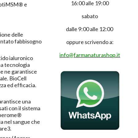
16:00 alle 19:00
, OptiMSM® e
sabato
dalle 9:00 alle 12:00
ione delle
umentato fabbisogno
oppure scrivendo a:
info@farmanaturashop.it
Acido ialuronico
na tecnologia
he ne garantisce
ale. BioCell
zza ed efficacia.
arantisce una
ati con il sistema
Casperome®
sia nel sangue che
lare
3
.