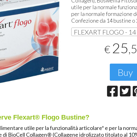
Collagen), Boswellia Fitoso
T
utile per la normale funziona
2
per la normale formazione d
Confezione da 14 bustine o
25
,
€
Buy
erve Flexart® Flogo Bustine?
limentare utile per la
funzionalità articolare
* e
per la
norma
se di BioCell Collagen® (Collagene idrolizzato titolato al 10