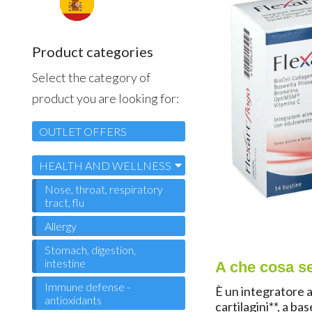
Product categories
Select the category of
product you are looking for:
OUTLET OFFERS
HEALTH AND WELLNESS
Nose, throat, respiratory
tract, flu
Allergy
Stomach, digestion,
intestine
A che cosa s
Immune defense -
È un integratore a
antioxidants
cartilagini*
*
, a ba