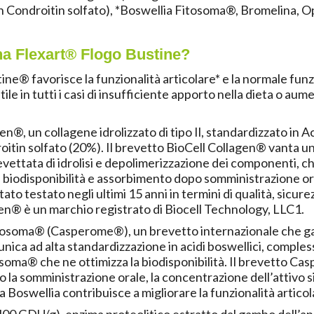
in Condroitin solfato), *Boswellia Fitosoma®, Bromelina
a Flexart® Flogo Bustine?
tine® favorisce la
funzionalità articolare
* e la
normale funz
utile in tutti i casi di insufficiente apporto nella dieta o a
agen®
, un collagene idrolizzato di tipo Il, standardizzato in 
oitin solfato (20%). Il brevetto BioCell Collagen® vanta u
vettata di idrolisi e depolimerizzazione dei componenti, c
 biodisponibilità e assorbimento dopo somministrazione or
ato testato negli ultimi 15 anni in termini di qualità, sicure
gen® è un marchio registrato di Biocell Technology, LLC
1
.
itosoma®
(Casperome®), un brevetto internazionale che g
nica ad alta standardizzazione in acidi boswellici, compless
tosoma® che ne ottimizza la biodisponibilità. Il brevetto 
o la somministrazione orale, la concentrazione dell’attivo 
La Boswellia contribuisce a
migliorare la funzionalità artico