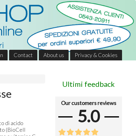
in
Contact
About us
Privacy & Cookies
Ultimi feedback
sse
Our customers reviews
5.0
to di acido
ato (BioCell