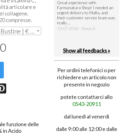
ma e vitamina C,
utto perfetto
Great experience with
Arrivati 
lità articolare e
Farmanatura Shop! I needed an
notevole 
7-07-2026 - Ruggero V.
el collagene.
urgent delivery to Malta, and
per acquis
their customer service team was
08-07-202
 20 compresse.
really ...
13-07-2026 - Shaun A.
FLEXART FLOGO - 14 Bustine | € 25,50
50
Show all feedbacks »
Per ordini telefonici o per
richiedere un articolo non
presente in negozio
potete contattarci allo
0543-20911
dal lunedì al venerdì
le funzione delle
dalle 9:00 alle 12:00 e dalle
% in Acido