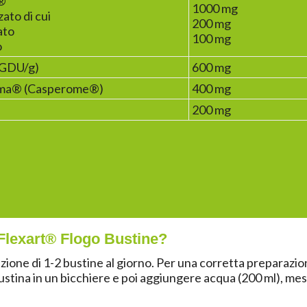
n®
1000 mg
zato di cui
200 mg
ato
100 mg
o
 GDU/g)
600 mg
soma® (Casperome®)
400 mg
200 mg
Flexart® Flogo Bustine?
nzione di
1-2 bustine al giorno
. Per una corretta preparazion
ustina in un bicchiere e poi aggiungere acqua (200 ml), m