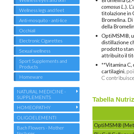
Bromelina
(2.
comosus L
.). 
Wellness legs and feet
titolazione in
Bromelina. Di 
Anti-mosquito - anti-lice
della Bromeli
Occhiali
OptiMSM®
, 
Electronic Cigarettes
distillazione 
prodotto stand
Sexual wellness
attribuito il 
Sport Supplements and
**Vitamina C,
Products
cartilagini
, po
Homeware
C contribuisce
NATURAL MEDICINE -
SUPPLEMENTS
Tabella Nutri
HOMEOPATHY
OLIGOELEMENTI
OptiMSM® (Meti
Bach Flowers - Mother
tinctures