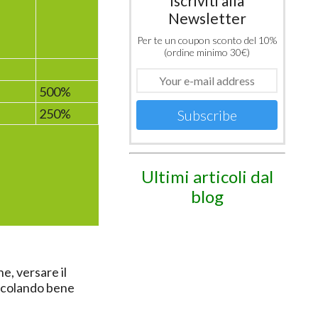
Iscriviti alla
Newsletter
Per te un coupon sconto del 10%
(ordine minimo 30€)
500%
250%
Subscribe
Ultimi articoli dal
blog
e, versare il
escolando bene