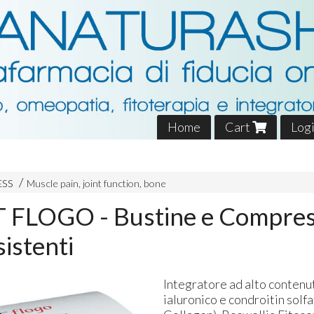
Home
Cart
Log
ESS
Muscle pain, joint function, bone
 FLOGO - Bustine e Compre
istenti
Integratore ad alto contenu
ialuronico e condroitin solf