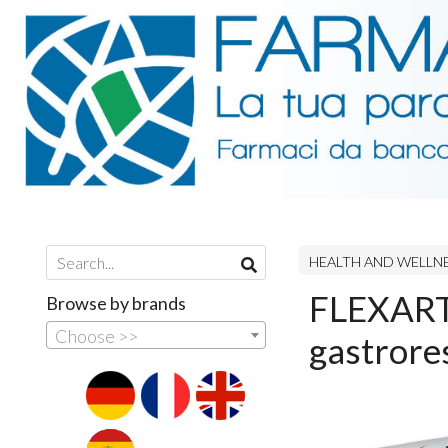
HEALTH AND WELLN
FLEXART
Browse by brands
Choose >>
gastrores