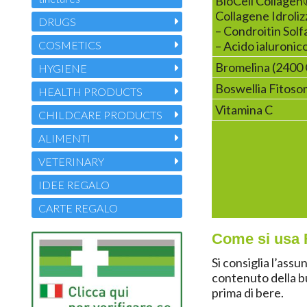
BioCell Collage
Collagene Idroliz
DRUGS
– Condroitin Solf
COSMETICS
– Acido ialuronic
Bromelina (2400
HYGIENE
Boswellia Fito
HEALTH PRODUCTS
Vitamina C
CHILDCARE PRODUCTS
ALIMENTI
VETERINARY
IDEE REGALO
CARTE REGALO
Come si usa 
Si consiglia l’assu
contenuto della b
prima di bere.